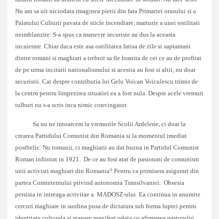
Nu am sa uit niciodata imaginea pietii din fata Primariei orasului si a
Palatului Culturii pavata de sticle incendiare, marturie a unei ostilitati
neimblanzite. S-a spus ca manevre securiste au dus la aceasta
incaierare. Chiar daca este asa ostilitatea fatisa de zile si saptamani
dintre romani si maghiari a trebuit sa fie hranita de cei ce au de profitat
de pe urma incitarii nationalismului si acestia au fost si altii, nu doar
securistii. Cat despre contributia lui Gelu Voican Voiculescu trimis de
la centru pentru limpezirea situatiei ea a fost nula. Despre acele vremuri
tulburi nu s-a scris inca nimic convingator.
Sa nu ne intoarcem la vremurile Scolii Ardelene, ci doar la
crearea Partidului Comunist din Romania si la momentul imediat
postbelic. Nu romanii, ci maghiarii au dat buzna in Partidul Comunist
Roman infiintat in 1921. De ce au fost atat de pasionati de comunism
unii activisti maghiari din Romania? Pentru ca primisera asigurari din
partea Cominternului privind autonomia Transilvaniei. Obsesia
persista in intreaga activitae a MADOSZ-ului Ea continua in anumite
cercuri maghiare in surdina pusa de dictatura sub forma luptei pentru
identitate culturala si reapare manifest odata cu afirmarea pastorului