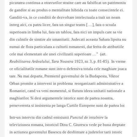
picurarea continua a otravurilor straine care au falsificat un patrimoniu
de gandire si au produs o mentalitate hibrida cu toate consecintele ei.
Ganditi-va, in ce conditii de dezvoltare intelectuala a trait un neam
intreg aici, cu patru licee, fara un singur teatru [ …], fara o scoala
superioara in limba lui, fara un tablou, fara nici un impuls care sa vie
din culmile de simtire ale umanitatii. Judecati aceasta Sahara lipsita nu
numai de flora particulara a culturii romanesti, dar ferita de atributiile
cele mai elementare ale unei civilizatii superioare …” (art.
Reabilitarea Ardealului
,
Tara Noastra
1923, nr. 3, p. 81-85). In vreme
ce oficialitatile romane sunt intr-o defensiva totala cele maghiare joaca
tare. Nu mai departe, Premierul guvernului de la Budapesta, Viktor
Orban promite a interveni in problema reorganizarii administrative a
Romaniei, cand va veni momentul, si flutura ideea unitatii nationale a
maghiarilor. Si desi argumentele istorice sunt de partea noastra,
perseverenta si insistenta pe langa Curtile Europene sunt de partea lor.
Intr-un interviu din cadrul emisiunii
Punctul de intalnire
la
televiziunea romana,
istoricul Dinu C. Giurescu vede pe buna dreptate
in actiunea guvernului Basescu de desfiintare a judetelor tarii istoric