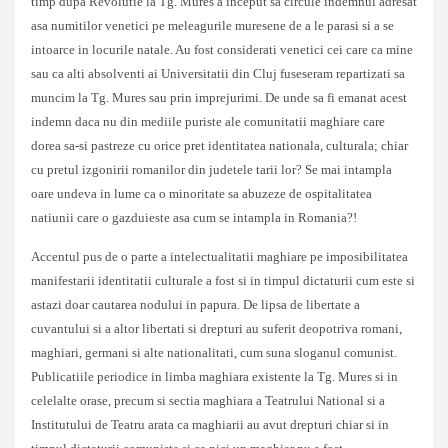
timp dupa Revolutie la Tg. Mures a inceput sa circule indemnul adresat
asa numitilor venetici pe meleagurile muresene de a le parasi si a se
intoarce in locurile natale. Au fost considerati venetici cei care ca mine
sau ca alti absolventi ai Universitatii din Cluj fuseseram repartizati sa
muncim la Tg. Mures sau prin imprejurimi. De unde sa fi emanat acest
indemn daca nu din mediile puriste ale comunitatii maghiare care
dorea sa-si pastreze cu orice pret identitatea nationala, culturala; chiar
cu pretul izgonirii romanilor din judetele tarii lor? Se mai intampla
oare undeva in lume ca o minoritate sa abuzeze de ospitalitatea
natiunii care o gazduieste asa cum se intampla in Romania?!
Accentul pus de o parte a intelectualitatii maghiare pe imposibilitatea
manifestarii identitatii culturale a fost si in timpul dictaturii cum este si
astazi doar cautarea nodului in papura. De lipsa de libertate a
cuvantului si a altor libertati si drepturi au suferit deopotriva romani,
maghiari, germani si alte nationalitati, cum suna sloganul comunist.
Publicatiile periodice in limba maghiara existente la Tg. Mures si in
celelalte orase, precum si sectia maghiara a Teatrului National si a
Institutului de Teatru arata ca maghiarii au avut drepturi chiar si in