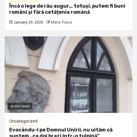
Încă o lege de rău augur… totuși, putem fi buni
români și fără cetățenia română
January 29, 2026
Maria Toaca
6 min read
Uncategorized
Evocându-l pe Domnul Unirii, nu uităm că
suntem „ca doi brazi într-o tulpină”