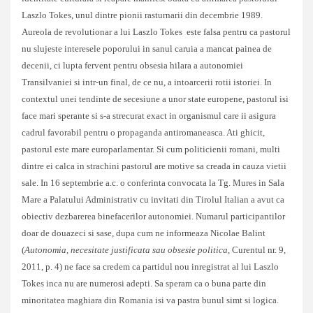
Laszlo Tokes, unul dintre pionii rasturnarii din decembrie 1989.
Aureola de revolutionar a lui Laszlo Tokes este falsa pentru ca pastorul
nu slujeste interesele poporului in sanul caruia a mancat painea de
decenii, ci lupta fervent pentru obsesia hilara a autonomiei
Transilvaniei si intr-un final, de ce nu, a intoarcerii rotii istoriei. In
contextul unei tendinte de secesiune a unor state europene, pastorul isi
face mari sperante si s-a strecurat exact in organismul care ii asigura
cadrul favorabil pentru o propaganda antiromaneasca. Ati ghicit,
pastorul este mare europarlamentar. Si cum politicienii romani, multi
dintre ei calca in strachini pastorul are motive sa creada in cauza vietii
sale. In 16 septembrie a.c. o conferinta convocata la Tg. Mures in Sala
Mare a Palatului Administrativ cu invitati din Tirolul Italian a avut ca
obiectiv dezbarerea binefacerilor autonomiei. Numarul participantilor
doar de douazeci si sase, dupa cum ne informeaza Nicolae Balint
(
Autonomia, necesitate justificata sau obsesie politica
, Curentul nr. 9,
2011, p. 4) ne face sa credem ca partidul nou inregistrat al lui Laszlo
Tokes inca nu are numerosi adepti. Sa speram ca o buna parte din
minoritatea maghiara din Romania isi va pastra bunul simt si logica.