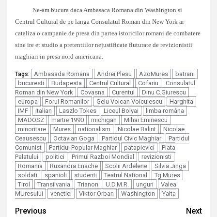
Ne-am bucura daca Ambasaca Romana din Washington si
Centrul Cultural de pe langa Consulatul Roman din New York ar
cataliza o campanie de presa din partea istoricilor romani de combatere
sine ire et studio a pretentiilor nejustificate fluturate de revizionistii
maghiari in presa nord americana.
Ambasada Romana
Andrei Plesu
AzoMures
batrani
Tags:
bucuresti
Budapesta
Centrul Cultural
Cofariu
Consulatul
Roman din New York
Covasna
Curentul
Dinu C.Giurescu
europa
Forul Romanilor
Gelu Voican Voiculescu
Harghita
IMF
italian
Laszlo Tokes
Liceul Bolyai
limba româna
MADOSZ
martie 1990
michigan
Mihai Eminescu
minoritare
Mures
nationalism
Nicolae Balint
Nicolae
Ceausescu
Octavian Goga
Partidul Civic Maghiar
Partidul
Comunist
Partidul Popular Maghiar
patapievici
Piata
Palatului
politici
Primul Razboi Mondial
revizionisti
Romania
Ruxandra Enache
Scolii Ardelene
Silvia Jinga
soldati
spanioli
studenti
Teatrul National
Tg.Mures
Tirol
Transilvania
Trianon
U.D.M.R.
unguri
Valea
MUresului
venetici
Viktor Orban
Washington
Yalta
Continue
Previous
Next