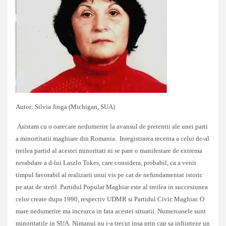
Autor: Silvia Jinga (Michigan, SUA)
Asistam cu o oarecare nedumerire la avansul de pretentii ale unei parti
a minortitatii maghiare din Romania. Inregistrarea recenta a celui de-al
treilea partid al acestei minoritati ni se pare o manifestare de extrema
nerabdare a d-lui Laszlo Tokes, care considera, probabil, ca a venit
timpul favorabil al realizarii unui vis pe cat de nefundamentat istoric
pe atat de steril. Partidul Popular Maghiar este al treilea in succesiunea
celor create dupa 1990, respectiv UDMR si Partidul Civic Maghiar. O
mare nedumerire ma incearca in fata acestei situatii. Numeroasele sunt
minoritatile in SUA. Nimanui nu i-a trecut insa prin cap sa infiinteze un