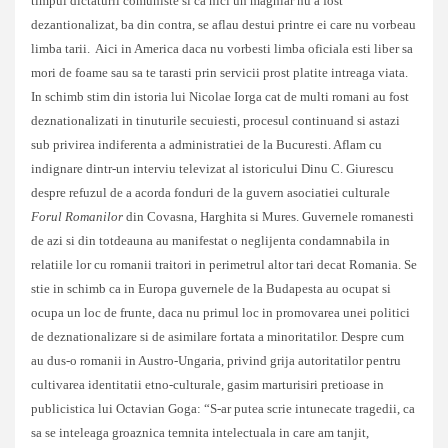
timpul dictaturii comuniste si ca nici un maghiar nu a fost
dezantionalizat, ba din contra, se aflau destui printre ei care nu vorbeau
limba tarii. Aici in America daca nu vorbesti limba oficiala esti liber sa
mori de foame sau sa te tarasti prin servicii prost platite intreaga viata.
In schimb stim din istoria lui Nicolae Iorga cat de multi romani au fost
deznationalizati in tinuturile secuiesti, procesul continuand si astazi
sub privirea indiferenta a administratiei de la Bucuresti. Aflam cu
indignare dintr-un interviu televizat al istoricului Dinu C. Giurescu
despre refuzul de a acorda fonduri de la guvern asociatiei culturale
Forul Romanilor
din Covasna, Harghita si Mures. Guvernele romanesti
de azi si din totdeauna au manifestat o neglijenta condamnabila in
relatiile lor cu romanii traitori in perimetrul altor tari decat Romania. Se
stie in schimb ca in Europa guvernele de la Budapesta au ocupat si
ocupa un loc de frunte, daca nu primul loc in promovarea unei politici
de deznationalizare si de asimilare fortata a minoritatilor. Despre cum
au dus-o romanii in Austro-Ungaria, privind grija autoritatilor pentru
cultivarea identitatii etno-culturale, gasim marturisiri pretioase in
publicistica lui Octavian Goga: “S-ar putea scrie intunecate tragedii, ca
sa se inteleaga groaznica temnita intelectuala in care am tanjit,