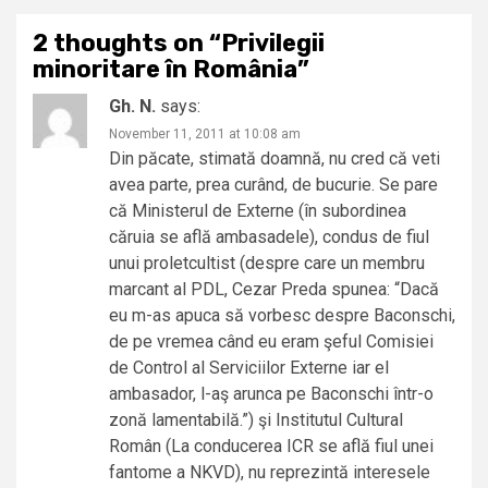
2 thoughts on “
Privilegii
minoritare în România
”
Gh. N.
says:
November 11, 2011 at 10:08 am
Din păcate, stimată doamnă, nu cred că veti
avea parte, prea curând, de bucurie. Se pare
că Ministerul de Externe (în subordinea
căruia se află ambasadele), condus de fiul
unui proletcultist (despre care un membru
marcant al PDL, Cezar Preda spunea: “Dacă
eu m-as apuca să vorbesc despre Baconschi,
de pe vremea când eu eram şeful Comisiei
de Control al Serviciilor Externe iar el
ambasador, l-aş arunca pe Baconschi într-o
zonă lamentabilă.”) şi Institutul Cultural
Român (La conducerea ICR se află fiul unei
fantome a NKVD), nu reprezintă interesele