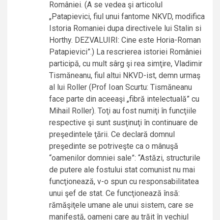
României. (A se vedea şi articolul
„Patapievici, fiul unui fantome NKVD, modifica
Istoria Romaniei dupa directivele lui Stalin si
Horthy. DEZVALUIRI: Cine este Horia-Roman
Patapievici”.) La rescrierea istoriei României
participă, cu mult sârg şi rea simţire, Vladimir
Tismăneanu, fiul altui NKVD-ist, demn urmaş
al lui Roller (Prof Ioan Scurtu: Tismăneanu
face parte din aceeaşi „fibră intelectuală” cu
Mihail Roller). Toţi au fost numiţi în funcţiile
respective şi sunt susţinuţi în continuare de
preşedintele ţării. Ce declară domnul
preşedinte se potriveşte ca o mânuşă
“oamenilor domniei sale”: “Astăzi, structurile
de putere ale fostului stat comunist nu mai
funcţionează, v-o spun cu responsabilitatea
unui şef de stat. Ce funcţionează însă:
rămăşiţele umane ale unui sistem, care se
manifestă, oameni care au trăit în vechiul