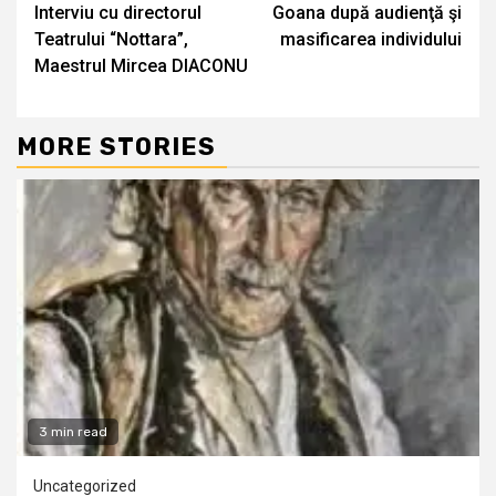
Interviu cu directorul
Goana după audienţă şi
Reading
Teatrului “Nottara”,
masificarea individului
Maestrul Mircea DIACONU
MORE STORIES
3 min read
Uncategorized