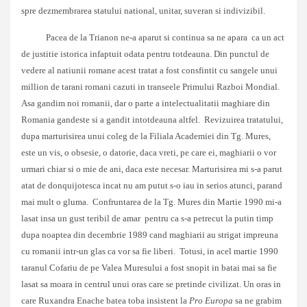
spre dezmembrarea statului national, unitar, suveran si indivizibil.
Pacea de la Trianon ne-a aparut si continua sa ne apara ca un act
de justitie istorica infaptuit odata pentru totdeauna. Din punctul de
vedere al natiunii romane acest tratat a fost consfintit cu sangele unui
million de tarani romani cazuti in transeele Primului Razboi Mondial.
Asa gandim noi romanii, dar o parte a intelectualitatii maghiare din
Romania gandeste si a gandit intotdeauna altfel. Revizuirea tratatului,
dupa marturisirea unui coleg de la Filiala Academiei din Tg. Mures,
este un vis, o obsesie, o datorie, daca vreti, pe care ei, maghiarii o vor
urmari chiar si o mie de ani, daca este necesar. Marturisirea mi s-a parut
atat de donquijotesca incat nu am putut s-o iau in serios atunci, parand
mai mult o gluma. Confruntarea de la Tg. Mures din Martie 1990 mi-a
lasat insa un gust teribil de amar pentru ca s-a petrecut la putin timp
dupa noaptea din decembrie 1989 cand maghiarii au strigat impreuna
cu romanii intr-un glas ca vor sa fie liberi. Totusi, in acel martie 1990
taranul Cofariu de pe Valea Muresului a fost snopit in batai mai sa fie
lasat sa moara in centrul unui oras care se pretinde civilizat. Un oras in
care Ruxandra Enache batea toba insistent la
Pro Europa
sa ne grabim