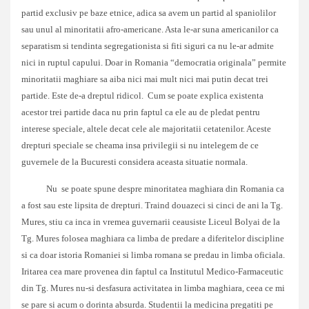
partid exclusiv pe baze etnice, adica sa avem un partid al spaniolilor
sau unul al minoritatii afro-americane. Asta le-ar suna americanilor ca
separatism si tendinta segregationista si fiti siguri ca nu le-ar admite
nici in ruptul capului. Doar in Romania “democratia originala” permite
minoritatii maghiare sa aiba nici mai mult nici mai putin decat trei
partide. Este de-a dreptul ridicol. Cum se poate explica existenta
acestor trei partide daca nu prin faptul ca ele au de pledat pentru
interese speciale, altele decat cele ale majoritatii cetatenilor. Aceste
drepturi speciale se cheama insa privilegii si nu intelegem de ce
guvernele de la Bucuresti considera aceasta situatie normala.
Nu se poate spune despre minoritatea maghiara din Romania ca
a fost sau este lipsita de drepturi. Traind douazeci si cinci de ani la Tg.
Mures, stiu ca inca in vremea guvernarii ceausiste Liceul Bolyai de la
Tg. Mures folosea maghiara ca limba de predare a diferitelor discipline
si ca doar istoria Romaniei si limba romana se predau in limba oficiala.
Iritarea cea mare provenea din faptul ca Institutul Medico-Farmaceutic
din Tg. Mures nu-si desfasura activitatea in limba maghiara, ceea ce mi
se pare si acum o dorinta absurda. Studentii la medicina pregatiti pe