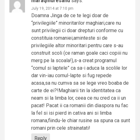
maraqmuresanu
says:
July 19, 2014 at 7:10 pm
Doamna Jinga de ce te legi doar de
“privilegiile” minoritarilor maghiari,care nu
sunt privilegii ci doar drepturi conforme cu
constituia romaniei;aminteste si de
privilegiile altor minoritari pentru care s-au
construit scoli (ce raman goale caci copiii nu
merg pe la scoala!),s-a creat programul
“cornul si laptele” ca sa-i aduca la scolile lor
dar vin-iau cornul-lapte si fug repede
acasa,sa nu cumva sa se lege vreo boaba de
carte de ei?!Maghiarii tin la identitatea ca
neam si la limba lor, ceea ce nu cred ca ii un
pacat! Pacat ii ca romanii din diaspora nu fac
la fel si isi pierd in cativa ani si limba
romana,fiindu-le chiar rusine sa spuna ca sunt
romani prin cele strainatati!
Reply