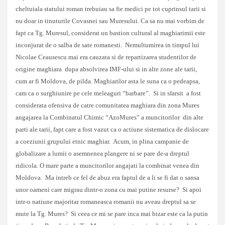
cheltuiala statului roman trebuiau sa fie medici pe tot cuprinsul tarii si
nu doar in tinuturile Covasnei sau Muresului. Ca sa nu mai vorbim de
fapt ca Tg. Muresul, considerat un bastion cultural al maghiarimii este
inconjurat de o salba de sate romanesti. Nemultumirea in timpul lui
Nicolae Ceausescu mai era cauzata si de repartizarea studentilor de
origine maghiara dupa absolvirea IMF-ului si in alte zone ale tarii,
cum ar fi Moldova, de pilda. Maghiarilor asta le suna ca o pedeapsa,
cam ca o surghiunire pe cele meleaguri “barbare”. Si in sfarsit a fost
considerata ofensiva de catre comunitatea maghiara din zona Mures
angajarea la Combinatul Chimic “AzoMures” a muncitorilor din alte
parti ale tarii, fapt care a fost vazut ca o actiune sistematica de dislocare
a coeziunii grupului etnic maghiar. Acum, in plina campanie de
globalizare a lumii o asemnenea plangere ni se pare de-a dreptul
ridicola. O mare parte a muncitorilor angajati la combinat venea din
Moldova. Ma intreb ce fel de abuz era faptul de a li se fi dat o sansa
unor oameni care migrau dintr-o zona cu mai putine resurse? Si apoi
intr-o natiune majoritar romaneasca romanii nu aveau dreptul sa se
mute la Tg. Mures? Si ceea ce mi se pare inca mai bizar este ca la putin