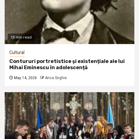
13 min read
Cultural
Contururi portretistice și existențiale ale lui
Mihai Eminescu în adolescență
May 14, 2026
Anca Sirghie