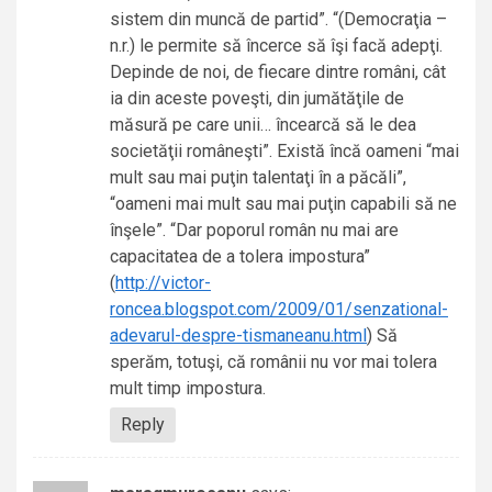
sistem din muncă de partid”. “(Democraţia –
n.r.) le permite să încerce să îşi facă adepţi.
Depinde de noi, de fiecare dintre români, cât
ia din aceste poveşti, din jumătăţile de
măsură pe care unii… încearcă să le dea
societăţii româneşti”. Există încă oameni “mai
mult sau mai puţin talentaţi în a păcăli”,
“oameni mai mult sau mai puţin capabili să ne
înşele”. “Dar poporul român nu mai are
capacitatea de a tolera impostura”
(
http://victor-
roncea.blogspot.com/2009/01/senzational-
adevarul-despre-tismaneanu.html
) Să
sperăm, totuşi, că românii nu vor mai tolera
mult timp impostura.
Reply