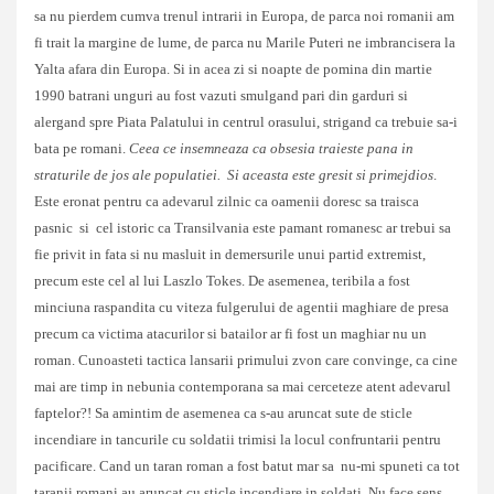
sa nu pierdem cumva trenul intrarii in Europa, de parca noi romanii am
fi trait la margine de lume, de parca nu Marile Puteri ne imbrancisera la
Yalta afara din Europa. Si in acea zi si noapte de pomina din martie
1990 batrani unguri au fost vazuti smulgand pari din garduri si
alergand spre Piata Palatului in centrul orasului, strigand ca trebuie sa-i
bata pe romani.
Ceea ce insemneaza ca obsesia traieste pana in
straturile de jos ale populatiei. Si aceasta este gresit si
primejdios
.
Este eronat pentru ca adevarul zilnic ca oamenii doresc sa traisca
pasnic si cel istoric ca Transilvania este pamant romanesc ar trebui sa
fie privit in fata si nu masluit in demersurile unui partid extremist,
precum este cel al lui Laszlo Tokes. De asemenea, teribila a fost
minciuna raspandita cu viteza fulgerului de agentii maghiare de presa
precum ca victima atacurilor si batailor ar fi fost un maghiar nu un
roman. Cunoasteti tactica lansarii primului zvon care convinge, ca cine
mai are timp in nebunia contemporana sa mai cerceteze atent adevarul
faptelor?! Sa amintim de asemenea ca s-au aruncat sute de sticle
incendiare in tancurile cu soldatii trimisi la locul confruntarii pentru
pacificare. Cand un taran roman a fost batut mar sa nu-mi spuneti ca tot
taranii romani au aruncat cu sticle incendiare in soldati. Nu face sens.