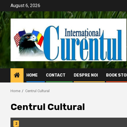
Skip
August 6, 2026
to
content
HOME
CONTACT
DESPRE NOI
BOOK STO
Home
Centrul Cultural
Centrul Cultural
2