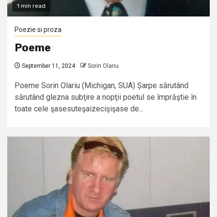
1 min read
Poezie si proza
Poeme
September 11, 2024
Sorin Olariu
Poeme Sorin Olariu (Michigan, SUA) Șarpe sărutând
sărutând glezna subţire a nopţii poetul se împrăştie în
toate cele şasesuteşaizecişişase de...