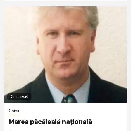
3 min read
Opinii
Marea păcăleală națională