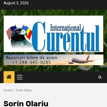
Skip
August 3, 2026
to
content
Primary
Menu
Home
Sorin Olariu
Sorin Olariu