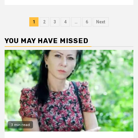
Posts
1
2
3
4
…
6
Next
pagination
YOU MAY HAVE MISSED
3 min read