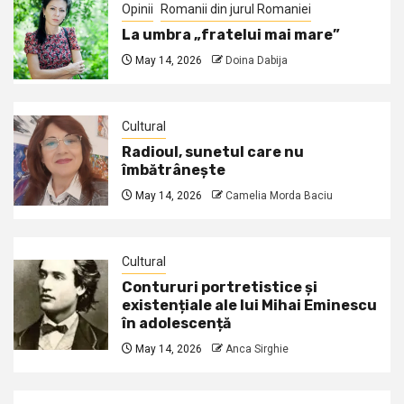
Opinii
Romanii din jurul Romaniei
La umbra „fratelui mai mare”
May 14, 2026
Doina Dabija
Cultural
Radioul, sunetul care nu
îmbătrânește
May 14, 2026
Camelia Morda Baciu
Cultural
Contururi portretistice și
existențiale ale lui Mihai Eminescu
în adolescență
May 14, 2026
Anca Sirghie