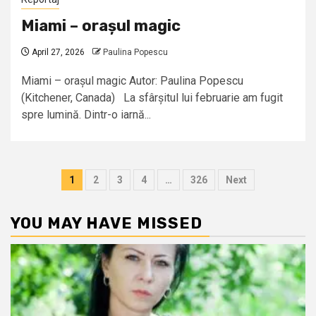
Miami – orașul magic
April 27, 2026
Paulina Popescu
Miami – orașul magic Autor: Paulina Popescu
(Kitchener, Canada) La sfârșitul lui februarie am fugit
spre lumină. Dintr-o iarnă...
Posts
1
2
3
4
…
326
Next
pagination
YOU MAY HAVE MISSED