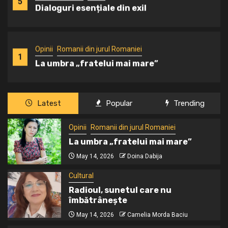
5
Dialoguri esențiale din exil
Opinii
Romanii din jurul Romaniei
1
La umbra „fratelui mai mare”
Latest
Popular
Trending
Cultural
2
Radioul, sunetul care nu îmbătrânește
Opinii
Romanii din jurul Romaniei
La umbra „fratelui mai mare”
May 14, 2026
Doina Dabija
Cultural
3
Contururi portretistice și existențiale
Cultural
ale lui Mihai Eminescu în adolescență
Radioul, sunetul care nu
îmbătrânește
Istorie ascunsa
May 14, 2026
Camelia Morda Baciu
4
Masacrul de la Fântâna Albă a fost un