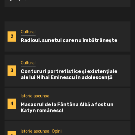
1
La umbra „fratelui mai mare”
Cultural
2
Radioul, sunetul care nu îmbătrânește
Cultural
3
Contururi portretistice și existențiale
ale lui Mihai Eminescu în adolescență
Istorie ascunsa
4
Masacrul de la Fântâna Albă a fost un
Katyn românesc!
Istorie ascunsa
Opinii