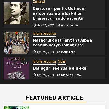
Cultural
Katyn românesc!
Contururi portretistice și
existențiale ale lui Mihai
Eminescu în adolescență
Istorie ascunsa
Opinii
5
May 14, 2026
Anca Sirghie
Dialoguri esențiale din exil
Istorie ascunsa
Masacrul de la Fântâna Albă a
fost un Katyn românesc!
April 27, 2026
Ionuţ Ţene
Istorie ascunsa
Opinii
Dialoguri esențiale din exil
April 27, 2026
Nicholas Dima
FEATURED ARTICLE