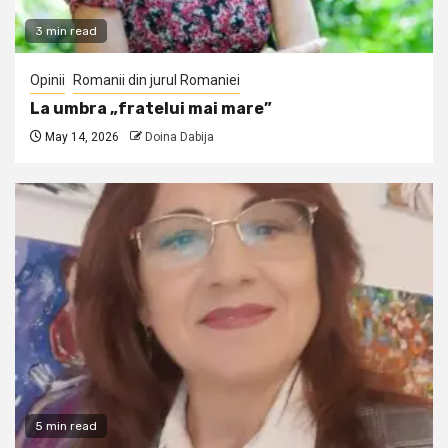
3 min read
Opinii
Romanii din jurul Romaniei
La umbra „fratelui mai mare”
May 14, 2026
Doina Dabija
5 min read