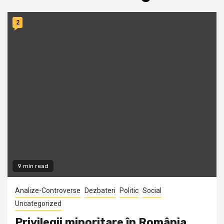
2
9 min read
Analize-Controverse
Dezbateri
Politic
Social
Uncategorized
Privilegii minoritare în România