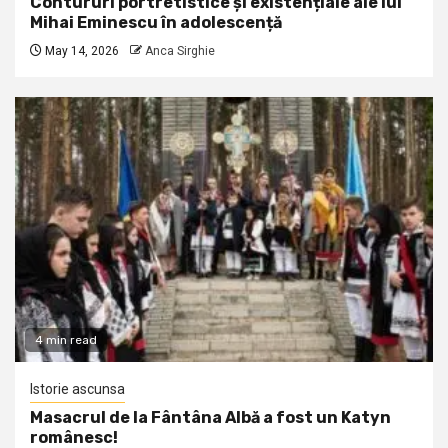
Contururi portretistice și existențiale ale lui
Mihai Eminescu în adolescență
May 14, 2026
Anca Sirghie
4 min read
Istorie ascunsa
Masacrul de la Fântâna Albă a fost un Katyn
românesc!