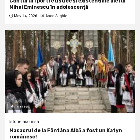
Contururi portretistice și existențiale ale lui
Mihai Eminescu în adolescență
May 14, 2026
Anca Sirghie
4 min read
Istorie ascunsa
Masacrul de la Fântâna Albă a fost un Katyn
românesc!