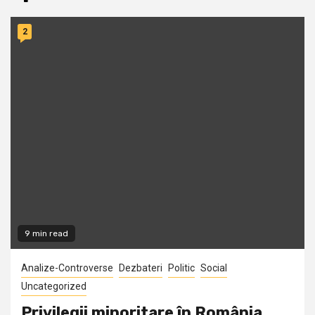
2
9 min read
Analize-Controverse
Dezbateri
Politic
Social
Uncategorized
Privilegii minoritare în România