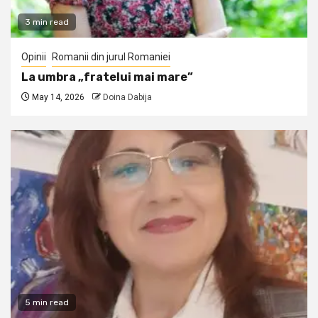
3 min read
Opinii
Romanii din jurul Romaniei
La umbra „fratelui mai mare”
May 14, 2026
Doina Dabija
5 min read