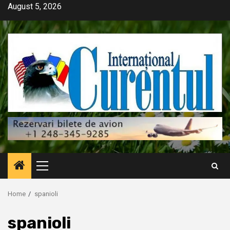
Skip
August 5, 2026
to
content
Primary
Menu
Home
spanioli
spanioli