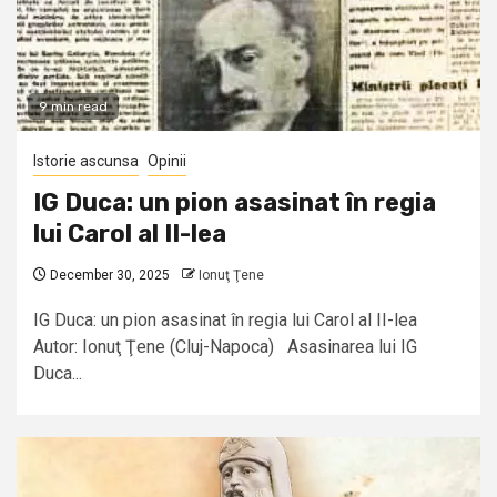
9 min read
Istorie ascunsa
Opinii
IG Duca: un pion asasinat în regia
lui Carol al II-lea
December 30, 2025
Ionuţ Ţene
IG Duca: un pion asasinat în regia lui Carol al II-lea
Autor: Ionuţ Ţene (Cluj-Napoca) Asasinarea lui IG
Duca...