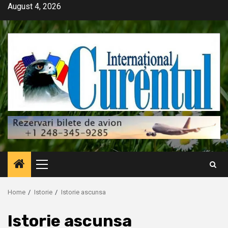
Skip
August 4, 2026
to
content
Primary
Menu
Home
Istorie
Istorie ascunsa
Istorie ascunsa