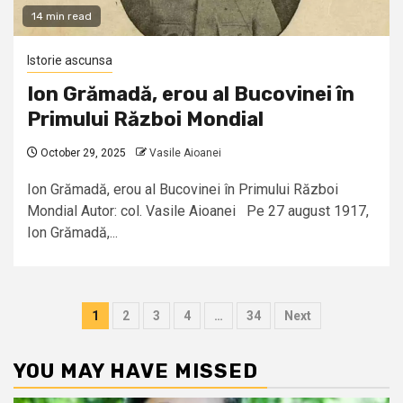
14 min read
Istorie ascunsa
Ion Grămadă, erou al Bucovinei în
Primului Război Mondial
October 29, 2025
Vasile Aioanei
Ion Grămadă, erou al Bucovinei în Primului Război
Mondial Autor: col. Vasile Aioanei Pe 27 august 1917,
Ion Grămadă,...
Posts
1
2
3
4
…
34
Next
pagination
YOU MAY HAVE MISSED