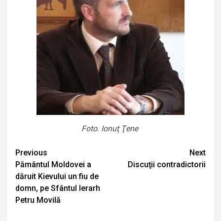
Foto. Ionuţ Ţene
Continue
Previous
Next
Pământul Moldovei a
Discuţii contradictorii
Reading
dăruit Kievului un fiu de
domn, pe Sfântul Ierarh
Petru Movilă