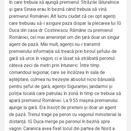
în care trebuia să ajungă premierul. Străzile lăturalnice
și gara Sinaia erau în beznă când trebuia să vină
premierul României. Alt lucru ciudat că cei opt agenți
care trebuiau să-i asigure paza dispar la plecarea lui IG
Duca din casa dr. Costinescu. Rămâne cu premierul
României, cel mai amenințat om din țară doar un singur
agent de pază. Mai mult, agenții nu-i transmit
premierului informația să treacă prin biroul șefului de
gară să urce în vagon, ci e lăsat să străbată peronul
câteva zeci de metri prin întuneric. Între timp
comandoul legionar, care se încălzea în sala de
așteptare, culmea nu trezește absolut nicio bănuială
pentru șeful de gară, agenții Siguranței, jandarmii și
poliția locală care patrulau în zonă în timp ce trebuia să
apară premierul României. La 9.55 mașina premierului
ajunge la gară. Era însoțit de prieteni și doar un agent
de pază. Trenul trage pe peron cu vagonul ministerial la
distanță. IG Duca merge pe peronul în beznă spre
vagon. Caranica avea fixat locul din partea de Nord a