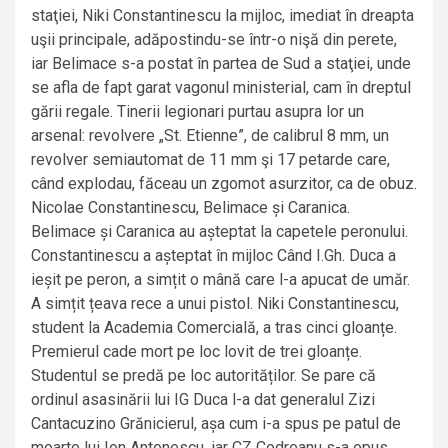
staţiei, Niki Constantinescu la mijloc, imediat în dreapta
uşii principale, adăpostindu-se într-o nişă din perete,
iar Belimace s-a postat în partea de Sud a staţiei, unde
se afla de fapt garat vagonul ministerial, cam în dreptul
gării regale. Tinerii legionari purtau asupra lor un
arsenal: revolvere „St. Etienne”, de calibrul 8 mm, un
revolver semiautomat de 11 mm şi 17 petarde care,
când explodau, făceau un zgomot asurzitor, ca de obuz.
Nicolae Constantinescu, Belimace și Caranica.
Belimace și Caranica au așteptat la capetele peronului.
Constantinescu a așteptat în mijloc Când I.Gh. Duca a
ieșit pe peron, a simțit o mână care l-a apucat de umăr.
A simțit țeava rece a unui pistol. Niki Constantinescu,
student la Academia Comercială, a tras cinci gloanțe.
Premierul cade mort pe loc lovit de trei gloanțe.
Studentul se predă pe loc autorităților. Se pare că
ordinul asasinării lui IG Duca l-a dat generalul Zizi
Cantacuzino Grănicierul, așa cum i-a spus pe patul de
moarte lui Ion Antonescu, iar CZ Codreanu s-a opus.