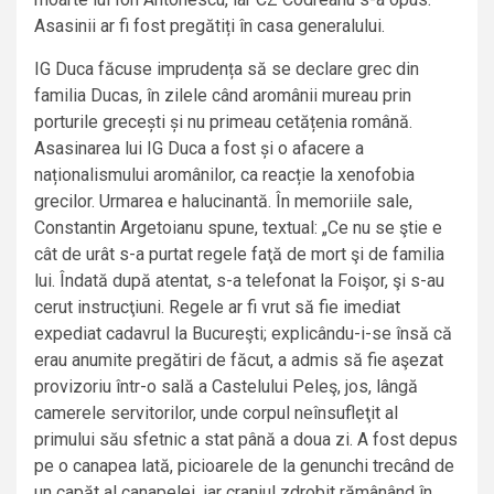
Asasinii ar fi fost pregătiți în casa generalului.
IG Duca făcuse imprudența să se declare grec din
familia Ducas, în zilele când aromânii mureau prin
porturile grecești și nu primeau cetățenia română.
Asasinarea lui IG Duca a fost și o afacere a
naționalismului aromânilor, ca reacție la xenofobia
grecilor. Urmarea e halucinantă. În memoriile sale,
Constantin Argetoianu spune, textual: „Ce nu se ştie e
cât de urât s-a purtat regele faţă de mort şi de familia
lui. Îndată după atentat, s-a telefonat la Foişor, şi s-au
cerut instrucţiuni. Regele ar fi vrut să fie imediat
expediat cadavrul la Bucureşti; explicându-i-se însă că
erau anumite pregătiri de făcut, a admis să fie aşezat
provizoriu într-o sală a Castelului Peleş, jos, lângă
camerele servitorilor, unde corpul neînsufleţit al
primului său sfetnic a stat până a doua zi. A fost depus
pe o canapea lată, picioarele de la genunchi trecând de
un capăt al canapelei, iar craniul zdrobit rămânând în