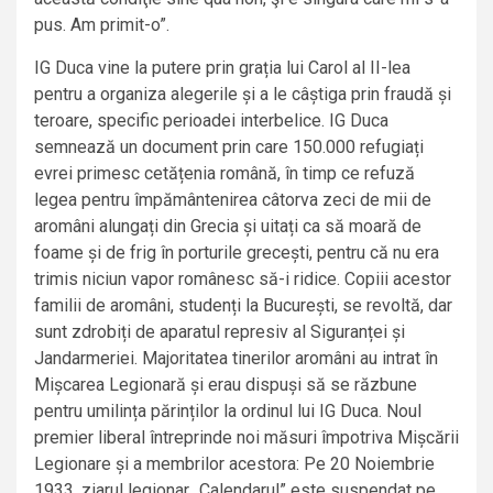
pus. Am primit-o”.
IG Duca vine la putere prin grația lui Carol al II-lea
pentru a organiza alegerile și a le câștiga prin fraudă și
teroare, specific perioadei interbelice. IG Duca
semnează un document prin care 150.000 refugiați
evrei primesc cetățenia română, în timp ce refuză
legea pentru împământenirea câtorva zeci de mii de
aromâni alungați din Grecia și uitați ca să moară de
foame și de frig în porturile grecești, pentru că nu era
trimis niciun vapor românesc să-i ridice. Copiii acestor
familii de aromâni, studenți la București, se revoltă, dar
sunt zdrobiți de aparatul represiv al Siguranței și
Jandarmeriei. Majoritatea tinerilor aromâni au intrat în
Mișcarea Legionară și erau dispuși să se răzbune
pentru umilința părinților la ordinul lui IG Duca. Noul
premier liberal întreprinde noi măsuri împotriva Mișcării
Legionare și a membrilor acestora: Pe 20 Noiembrie
1933, ziarul legionar „Calendarul” este suspendat pe