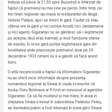
trebuia să plece la 21.30 spre București e întârziat de
faptul că premierul nu mai vine pe peron. Între timp cei
trei tineri legionari iau masa la restaurantul de lângă
Hotelul Palace, apoi se întorc în gară. Ciudat că stau
câteva ore la gară și nici poliția locală, nici Jandarmeria
și nici agenții Siguranței nu se gândesc să-i legitimeze
pe aceștia, deși erau înarmați și încă funcționa starea
de asediu. În orice gară poliția legitimează gara din
localitatea unde poposește premierul, doar pe 29
decembrie 1933 nimeni nu s-a gândit să facă acest
lucru.
O altă necunoscută e faptul că informatorii Siguranței
nu au oferit nicio informație despre prezența
comandoul legionar la Sinaia în ciuda zvonurilor că
însăși Doru Belimace ar fi fost un cunoscut al agenților
Siguranței. Ca să fie misterul și mai mare, în acea zi
stațiunea Sinaia a trecut în subordinea Palatului Peleș,
iar iluminatul public a fost întrerupt în zona gării Sinaia