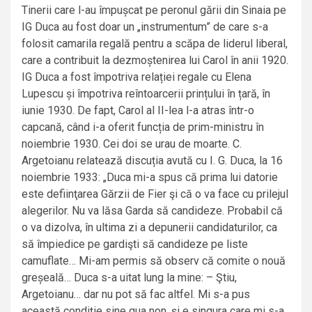
Tinerii care l-au împușcat pe peronul gării din Sinaia pe
IG Duca au fost doar un „instrumentum” de care s-a
folosit camarila regală pentru a scăpa de liderul liberal,
care a contribuit la dezmoștenirea lui Carol în anii 1920.
IG Duca a fost împotriva relației regale cu Elena
Lupescu și împotriva reîntoarcerii prințului în țară, în
iunie 1930. De fapt, Carol al II-lea l-a atras într-o
capcană, când i-a oferit funcția de prim-ministru în
noiembrie 1930. Cei doi se urau de moarte. C.
Argetoianu relatează discuția avută cu I. G. Duca, la 16
noiembrie 1933: „Duca mi-a spus că prima lui datorie
este defiinţarea Gărzii de Fier şi că o va face cu prilejul
alegerilor. Nu va lăsa Garda să candideze. Probabil că
o va dizolva, în ultima zi a depunerii candidaturilor, ca
să împiedice pe gardişti să candideze pe liste
camuflate… Mi-am permis să observ că comite o nouă
greșeală… Duca s-a uitat lung la mine: – Ştiu,
Argetoianu… dar nu pot să fac altfel. Mi s-a pus
această condiţie sine qua non, şi e singura care mi s-a