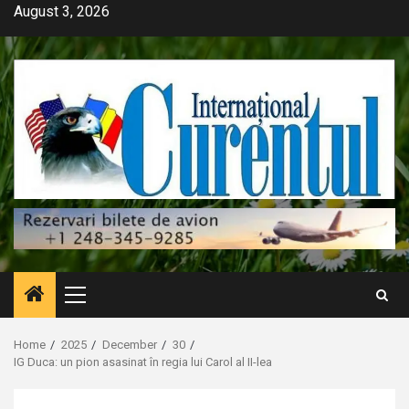
Skip
August 3, 2026
to
content
Primary
Menu
Home
2025
December
30
IG Duca: un pion asasinat în regia lui Carol al II-lea