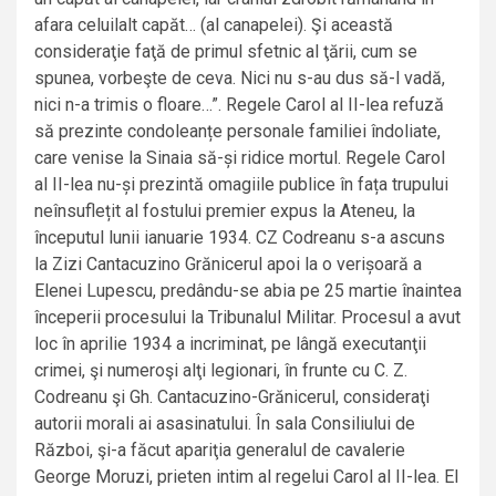
afara celuilalt capăt… (al canapelei). Şi această
consideraţie faţă de primul sfetnic al ţării, cum se
spunea, vorbeşte de ceva. Nici nu s-au dus să-l vadă,
nici n-a trimis o floare…”. Regele Carol al II-lea refuză
să prezinte condoleanțe personale familiei îndoliate,
care venise la Sinaia să-și ridice mortul. Regele Carol
al II-lea nu-și prezintă omagiile publice în fața trupului
neînsuflețit al fostului premier expus la Ateneu, la
începutul lunii ianuarie 1934. CZ Codreanu s-a ascuns
la Zizi Cantacuzino Grănicerul apoi la o verișoară a
Elenei Lupescu, predându-se abia pe 25 martie înaintea
începerii procesului la Tribunalul Militar. Procesul a avut
loc în aprilie 1934 a incriminat, pe lângă executanţii
crimei, şi numeroşi alţi legionari, în frunte cu C. Z.
Codreanu şi Gh. Cantacuzino-Grănicerul, consideraţi
autorii morali ai asasinatului. În sala Consiliului de
Război, şi-a făcut apariţia generalul de cavalerie
George Moruzi, prieten intim al regelui Carol al II-lea. El