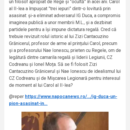
un filosof apropiat de Rege și ”ocultă” în acei ani. Carol
al II-lea a împușcat ”trei iepuri” dintr-o lovitură prin
asasinat: și-a eliminat adversarul IG Duca, a compromis
imaginea publică a unor membrii M.L., și a dezbinat
partidele pentru a își impune dictatura regală. Cred că
trebuie revizuit rolul istoric al lui Zizi Cantacuzino
Grănicerul, profesor de arme al prințului Carol, precum
și a profesorului Nae Ionescu, prieten cu Regele, om de
legătură dintre camarila regală și liderii Legiunii, CZ
Codreanu și Ionel Moța. Să se fi folosit Zizi
Cantacuzino Grănicerul și Nae Ionescu de idealismul lui
CZ Codreanu și de Mișcarea Legionară pentru interesul
de moment al lui Carol al II-lea?
@reper
https://www.napocanews.ro/…/ig-duca-un-
pion-asasinat-in…