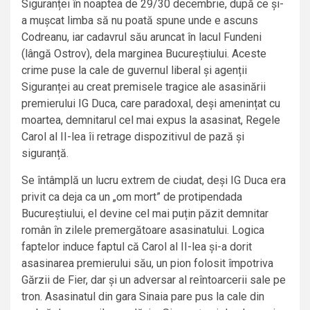
Siguranței în noaptea de 29/30 decembrie, după ce și-
a mușcat limba să nu poată spune unde e ascuns
Codreanu, iar cadavrul său aruncat în lacul Fundeni
(lângă Ostrov), dela marginea Bucureștiului. Aceste
crime puse la cale de guvernul liberal și agenții
Siguranței au creat premisele tragice ale asasinării
premierului IG Duca, care paradoxal, deși amenințat cu
moartea, demnitarul cel mai expus la asasinat, Regele
Carol al II-lea îi retrage dispozitivul de pază și
siguranță.
Se întâmplă un lucru extrem de ciudat, deși IG Duca era
privit ca deja ca un „om mort” de protipendada
Bucureștiului, el devine cel mai puțin păzit demnitar
român în zilele premergătoare asasinatului. Logica
faptelor induce faptul că Carol al II-lea și-a dorit
asasinarea premierului său, un pion folosit împotriva
Gărzii de Fier, dar și un adversar al reîntoarcerii sale pe
tron. Asasinatul din gara Sinaia pare pus la cale din