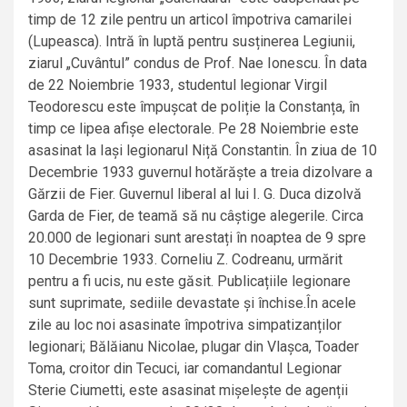
timp de 12 zile pentru un articol împotriva camarilei
(Lupeasca). Intră în luptă pentru susținerea Legiunii,
ziarul „Cuvântul” condus de Prof. Nae Ionescu. În data
de 22 Noiembrie 1933, studentul legionar Virgil
Teodorescu este împușcat de poliție la Constanța, în
timp ce lipea afișe electorale. Pe 28 Noiembrie este
asasinat la Iași legionarul Niță Constantin. În ziua de 10
Decembrie 1933 guvernul hotărăște a treia dizolvare a
Gărzii de Fier. Guvernul liberal al lui I. G. Duca dizolvă
Garda de Fier, de teamă să nu câștige alegerile. Circa
20.000 de legionari sunt arestați în noaptea de 9 spre
10 Decembrie 1933. Corneliu Z. Codreanu, urmărit
pentru a fi ucis, nu este găsit. Publicațiile legionare
sunt suprimate, sediile devastate și închise.În acele
zile au loc noi asasinate împotriva simpatizanților
legionari; Bălăianu Nicolae, plugar din Vlașca, Toader
Toma, croitor din Tecuci, iar comandantul Legionar
Sterie Ciumetti, este asasinat mișelește de agenții