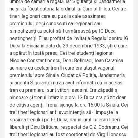
umbră de camarila regală, iar Siguranța și Jandarmeria
nu și-au făcut datoria la ordinul lui Caro al II-lea. Cei trei
tineri legionari care au pus la cale asasinarea
premierului, deși cunoscuți ca legionari sau
simpatizanți au putut să-l urmărească pe IG Duca
nestingheriți. Ei au profitat de invitația Regelui pentru IG
Duca la Sinaia în data de 29 decembrie 1933, știre care
a apărut în toată presa. Cei trei studenți legionari
Nicolae Constantinescu, Doru Belimaci, Ioan Caranica
au mers cu același tren în care era atașat vagonul
premierului spre Sinaia. Ciudat că Poliția, Jandarmeria
și agenții Siguranței nu au avut informații că în același
tren cu premierul sunt viitorii asasini. Era zăpadă și
ninsoare și trenul întârzie o oră. IG Duca era păzit doar
de câțiva agenți. Trenul ajunge la ora 16.00 la Sinaia. Cei
trei tineri legionari ar fi avut intenția să-l împuște la
sosirea trenului pe IG Duca, dar în jurul lui erau lideri
liberali și Dinu Brătianu, respectat de C.Z. Codreanu. Cei
trei tineri legionari au fost coordonați de Virgil Ionescu