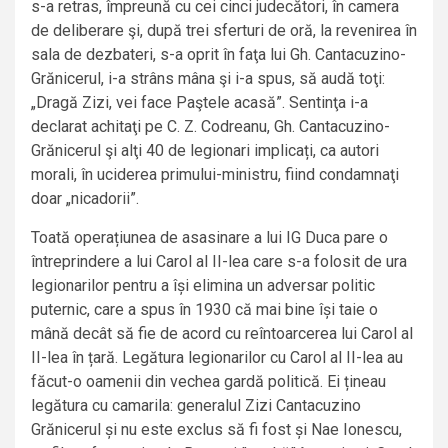
s-a retras, împreună cu cei cinci judecători, în camera
de deliberare şi, după trei sferturi de oră, la revenirea în
sala de dezbateri, s-a oprit în faţa lui Gh. Cantacuzino-
Grănicerul, i-a strâns mâna şi i-a spus, să audă toţi:
„Dragă Zizi, vei face Paştele acasă”. Sentinţa i-a
declarat achitaţi pe C. Z. Codreanu, Gh. Cantacuzino-
Grănicerul şi alţi 40 de legionari implicați, ca autori
morali, în uciderea primului-ministru, fiind condamnaţi
doar „nicadorii”.
Toată operațiunea de asasinare a lui IG Duca pare o
întreprindere a lui Carol al II-lea care s-a folosit de ura
legionarilor pentru a își elimina un adversar politic
puternic, care a spus în 1930 că mai bine își taie o
mână decât să fie de acord cu reîntoarcerea lui Carol al
II-lea în țară. Legătura legionarilor cu Carol al II-lea au
făcut-o oamenii din vechea gardă politică. Ei țineau
legătura cu camarila: generalul Zizi Cantacuzino
Grănicerul și nu este exclus să fi fost și Nae Ionescu,