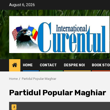
Skip
August 6, 2026
to
content
HOME
CONTACT
DESPRE NOI
BOOK STO
Home
Partidul Popular Maghiar
Partidul Popular Maghiar
2