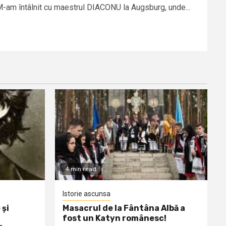
-am întâlnit cu maestrul DIACONU la Augsburg, unde...
4 min read
Istorie ascunsa
 și
Masacrul de la Fântâna Albă a
fost un Katyn românesc!