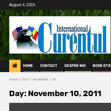
Skip
August 4, 2026
to
content
HOME
CONTACT
DESPRE NOI
BOOK STO
Home
2011
November
10
Day:
November 10, 2011