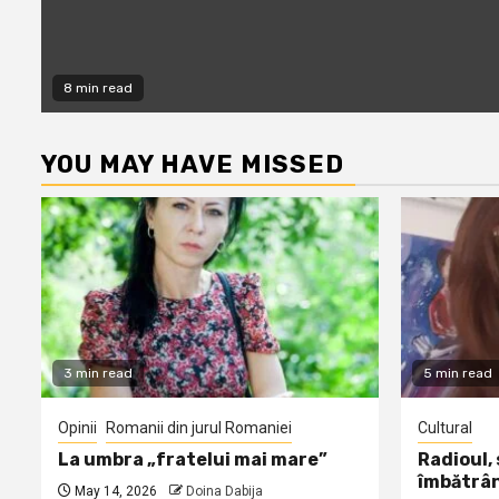
8 min read
YOU MAY HAVE MISSED
3 min read
5 min read
Opinii
Romanii din jurul Romaniei
Cultural
La umbra „fratelui mai mare”
Radioul,
îmbătrâ
May 14, 2026
Doina Dabija