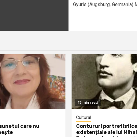
Gyuris (Augsburg, Germania) M
13 min read
Cultural
 sunetul care nu
Contururi portretistice
nește
existențiale ale lui Mihai