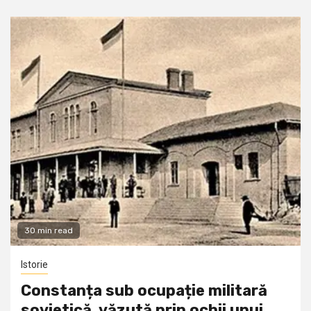
30 min read
Istorie
Constanța sub ocupație militară
sovietică, văzută prin ochii unui