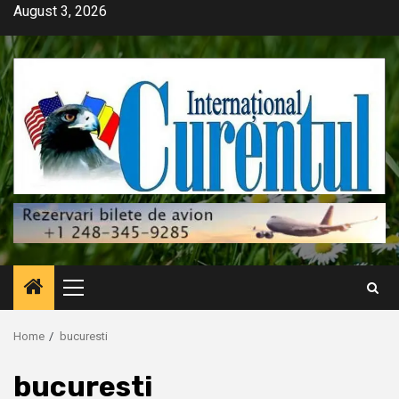
Skip
August 3, 2026
to
content
Primary
Menu
Home
bucuresti
bucuresti