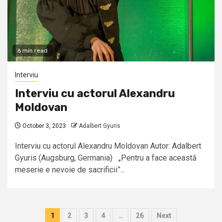
6 min read
Interviu
Interviu cu actorul Alexandru
Moldovan
October 3, 2023
Adalbert Gyuris
Interviu cu actorul Alexandru Moldovan Autor: Adalbert
Gyuris (Augsburg, Germania) „Pentru a face această
meserie e nevoie de sacrificii”...
Posts
1
2
3
4
…
26
Next