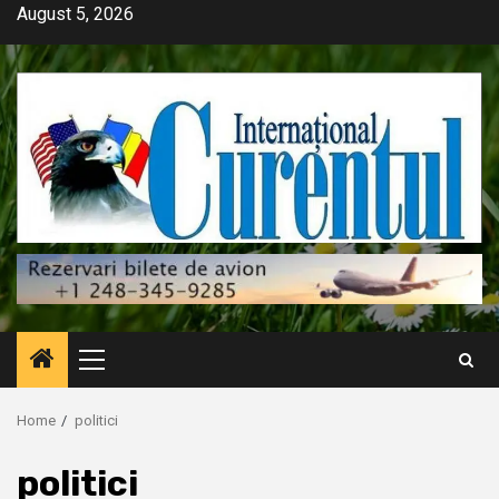
Skip
August 5, 2026
to
content
Primary
Menu
Home
politici
politici