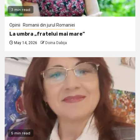
3 min read
Opinii
Romanii din jurul Romaniei
La umbra „fratelui mai mare”
May 14, 2026
Doina Dabija
5 min read