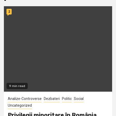
2
9 min read
Analize-Controverse
Dezbateri
Politic
Social
Uncategorized
Privilegii minoritare în România