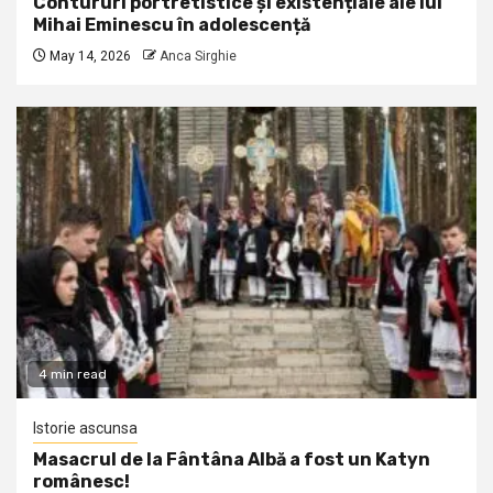
Contururi portretistice și existențiale ale lui
Mihai Eminescu în adolescență
May 14, 2026
Anca Sirghie
4 min read
Istorie ascunsa
Masacrul de la Fântâna Albă a fost un Katyn
românesc!