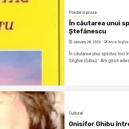
Poezie si proza
În căutarea unui spi
Ștefănescu
January 28, 2025
Anca Sirghie
În căutarea unui spiritus loci 
Sîrghie (Sibiu) Am găsit adese
Cultural
Onisifor Ghibu într