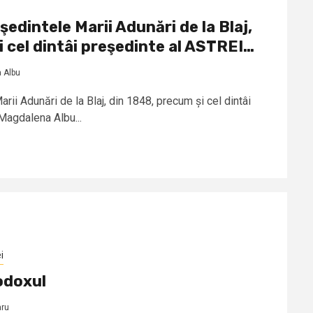
edintele Marii Adunări de la Blaj,
i cel dintâi preşedinte al ASTREI…
 Albu
rii Adunări de la Blaj, din 1848, precum și cel dintâi
 Magdalena Albu...
i
odoxul
aru