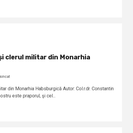
i clerul militar din Monarhia
sincat
itar din Monarhia Habsburgică Autor: Col.r.dr. Constantin
tru este praporul, şi cel...