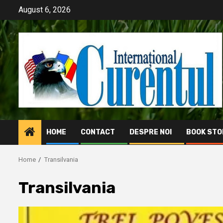
Skip
August 6, 2026
to
content
HOME
CONTACT
DESPRE NOI
BOOK STO
Home
Transilvania
Transilvania