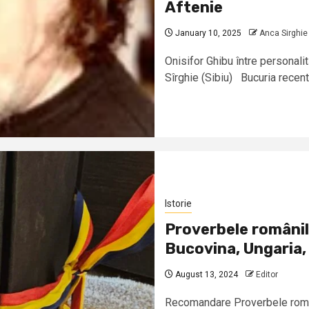
Aftenie
January 10, 2025
Anca Sirghie
Onisifor Ghibu între personalit
Sîrghie (Sibiu) Bucuria recente
Istorie
Proverbele românil
Bucovina, Ungaria, 
August 13, 2024
Editor
Recomandare Proverbele români