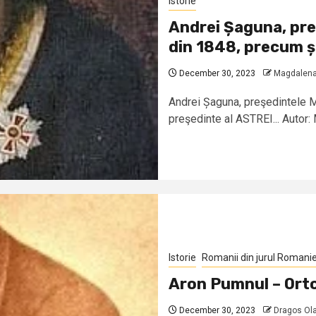
Istorie
Andrei Șaguna, preş
din 1848, precum ș
December 30, 2023
Magdalena
Andrei Șaguna, preşedintele Ma
preşedinte al ASTREI... Autor:
Istorie
Romanii din jurul Romanie
Aron Pumnul – Ort
December 30, 2023
Dragos Ol