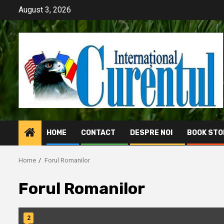
Skip
August 3, 2026
to
content
HOME
CONTACT
DESPRE NOI
BOOK STO
Home
Forul Romanilor
Forul Romanilor
2