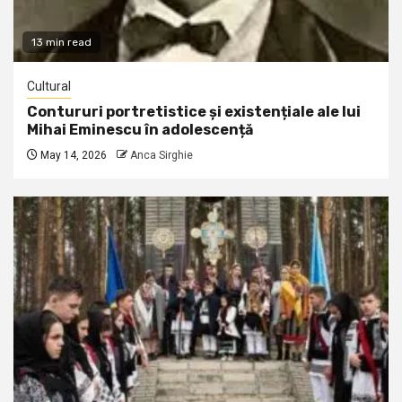
13 min read
Cultural
Contururi portretistice și existențiale ale lui
Mihai Eminescu în adolescență
May 14, 2026
Anca Sirghie