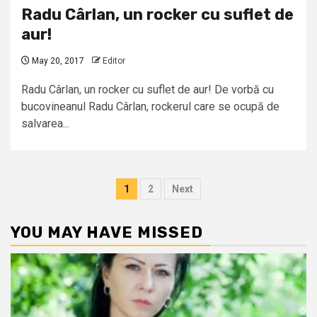
Radu Cârlan, un rocker cu suflet de
aur!
May 20, 2017
Editor
Radu Cârlan, un rocker cu suflet de aur! De vorbă cu
bucovineanul Radu Cârlan, rockerul care se ocupă de
salvarea...
Posts
1
2
Next
pagination
YOU MAY HAVE MISSED