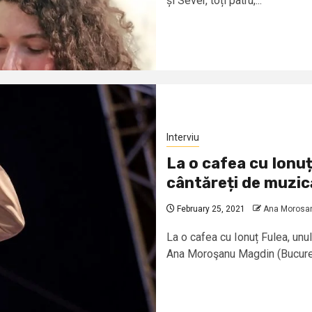
și Sever, toți patru,...
Interviu
La o cafea cu Ionuț 
cântăreți de muzic
February 25, 2021
Ana Morosa
La o cafea cu Ionuț Fulea, unul
Ana Moroşanu Magdin (Bucureşt