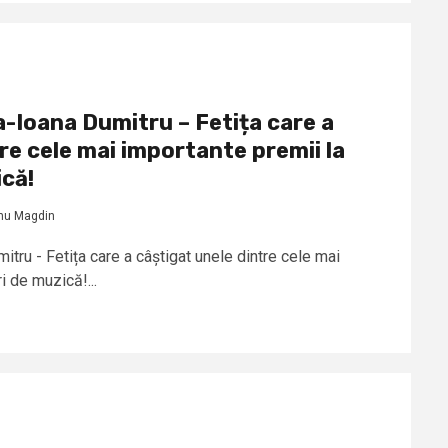
a-Ioana Dumitru – Fetița care a
re cele mai importante premii la
că!
nu Magdin
tru - Fetița care a câștigat unele dintre cele mai
i de muzică!...