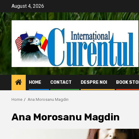
Skip
August 4, 2026
to
content
HOME
CONTACT
DESPRE NOI
BOOK STO
Home
Ana Morosanu Magdin
Ana Morosanu Magdin