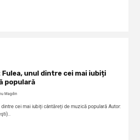
Fulea, unul dintre cei mai iubiți
ă populară
nu Magdin
 dintre cei mai iubiți cântăreți de muzică populară Autor:
i)...