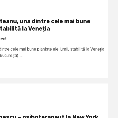
eanu, una dintre cele mai bune
stabilită la Veneția
agdin
tre cele mai bune pianiste ale lumii, stabilită la Veneția
ucureşti) ...
onescu – psihoterapeut la New York