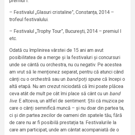
premiul I.
– Festivalul „Glasuri cristaline”, Constanța, 2014 –
trofeul festivalului.
– Festivalul „Trophy Tour”, București, 2014 – premiul I
etc.
Odată cu împlinirea vârstei de 15 ani am avut
posibilitatea de a merge și la festivaluri și concursuri
unde se cântă cu orchestra, nu cu negativ. Pe acestea
am vrut să le menționez separat, pentru că atunci când
cânți cu o orchestră sau un
band
poți spune că începi o
altă etapă. Nu am crezut niciodată că îmi poate plăcea
ceva atât de mult pe cât îmi place să cânt cu un
band
live
. E altceva, un altfel de sentiment. Știi că muzica pe
care o cânți semnifică muncă – și nu doar din partea ta,
ci și din partea zecilor de oameni din spatele tău, fără
de care nu ar fi posibilă prestația ta. Festivalurile la
care am participat, unde am cântat acompaniată de o