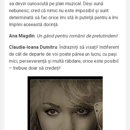
sa devin cunoscută pe plan muzical. Deși sună
nebunesc, cred că nimic nu este imposibil și sunt
determinată să fac orice îmi stă în putință pentru a îmi
împlini aceeastă dorință.
Ana Magdin
:
Un gând pentru românii de pretutindeni!
Claudia-Ioana Dumitru
: Îndrazniți să visați! Indiferent
de cât de departe de voi poate părea un lucru, cu pași
mici, perseverență și multă răbdare, orice este posibil
– trebuie doar să credeți!