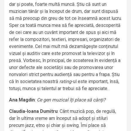
dar și poate, foarte multă muncă. Știu că sunt un
muzician tânăr și la început de drum, dar sunt dispusă
să mă preocup din greu de tot ce înseamnă acest lucru.
Sper ca toată munca mea să fie apreciată, descoperită
de cei care au un cuvânt important de spus și aici mă
refer la compozitori, textieri, impresari, organizatori de
evenimente. Cel mai mult mă dezamăgește conținutul
vizual și auditiv care este promovat la televizor și în
presă. Vorbesc, în principal, de scoaterea în evidență a
unor defecte ale societății sau de promovarea unor
nonvalori strict pentru audiență sau pentru a frapa. Știu
că în societatea noastră
rating
-ul este important, însă,
totuși, munca și talentul ar trebui să fie apreciate.
Ana Magdin
:
Ce gen muzical îți place să cânți?
Claudia-Ioana Dumitru
: Cânt muzică pop, de regulă,
dar în ultima vreme am început să adopt și stiluri
precum jazz, etno și chiar și swing. Îmi place să