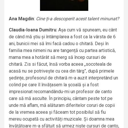
Ana Magdin
:
Cine ți-a descoperit acest talent minunat?
Claudia-Ioana Dumitru
: Așa cum vă spuneam, eu cânt
de când mă știu și întâmplarea a fost ca la vârsta de 6
ani, bunicii mei să îmi facă cadou o chitară. Deși în
familia mea nimeni nu are tangență cu partea artistică,
mama mea a hotărât să merg să încep cursuri de
chitară. Zis si făcut, însă vorba aceea „socoteala de
acasă nu se potrivește cu cea din târg”, după primele
ședințe, profesorul de chitară m-a auzit interpretând un
colind pe care îl învățasem la școală și a fost
impresionat recomandându-mi un profesor de canto
care să mă asculte. În principiu, cântam peste tot pe
unde mă aflam, mă alăturam diferitelor coruri de copii
de la vremea aceea și făceam tot posibilul să fiu
mereu ocupată cu activități muzicale. Și doamna mea
învățătoare m-a sfătuit să urmez niște cursuri de canto,