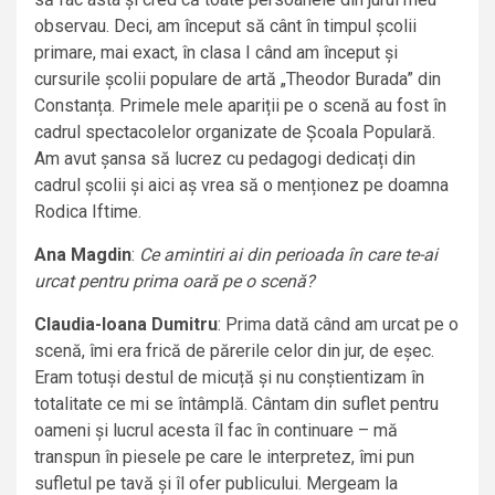
observau. Deci, am început să cânt în timpul școlii
primare, mai exact, în clasa I când am început și
cursurile școlii populare de artă „Theodor Burada” din
Constanța. Primele mele apariții pe o scenă au fost în
cadrul spectacolelor organizate de Școala Populară.
Am avut șansa să lucrez cu pedagogi dedicați din
cadrul școlii și aici aș vrea să o menționez pe doamna
Rodica Iftime.
Ana Magdin
:
Ce amintiri ai din perioada în care te-ai
urcat pentru prima oară pe o scenă?
Claudia-Ioana Dumitru
: Prima dată când am urcat pe o
scenă, îmi era frică de părerile celor din jur, de eșec.
Eram totuși destul de micuță și nu conștientizam în
totalitate ce mi se întâmplă. Cântam din suflet pentru
oameni și lucrul acesta îl fac în continuare – mă
transpun în piesele pe care le interpretez, îmi pun
sufletul pe tavă și îl ofer publicului. Mergeam la