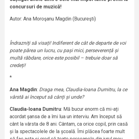
concursuri de muzică!
Autor: Ana Moroşanu Magdin (Bucureşti)
Îndrazniți să visați! Indiferent de cât de departe de voi
poate părea un lucru, cu pași mici, perseverență și
multă răbdare, orice este posibil – trebuie doar să
credeți!
*
Ana Magdin
:
Draga mea, Claudia-Ioana Dumitru, la ce
vârstă ai început să cânți și unde?
Claudia-Ioana Dumitru
: Mă bucur enorm că mi-ați
acordat șansa de a îmi lua un interviu. Am început să
cânt la vârsta de 8 ani. Cântam, ca orice copil, prin casă
și la spectacolele de la școală. Îmi plăcea foarte mult
să fac asta și cred că toate persoanele din jurul meu