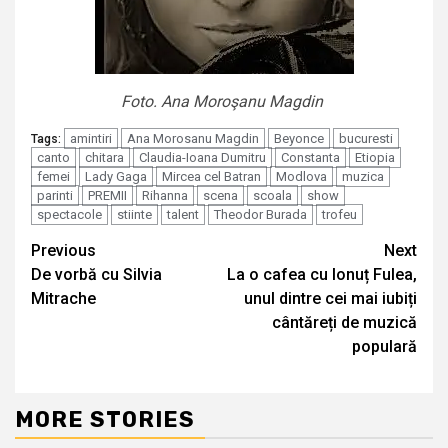
Foto. Ana Moroşanu Magdin
amintiri
Ana Morosanu Magdin
Beyonce
bucuresti
Tags:
canto
chitara
Claudia-Ioana Dumitru
Constanta
Etiopia
femei
Lady Gaga
Mircea cel Batran
Modlova
muzica
parinti
PREMII
Rihanna
scena
scoala
show
spectacole
stiinte
talent
Theodor Burada
trofeu
Continue
Previous
Next
De vorbă cu Silvia
La o cafea cu Ionuț Fulea,
Reading
Mitrache
unul dintre cei mai iubiți
cântăreți de muzică
populară
MORE STORIES