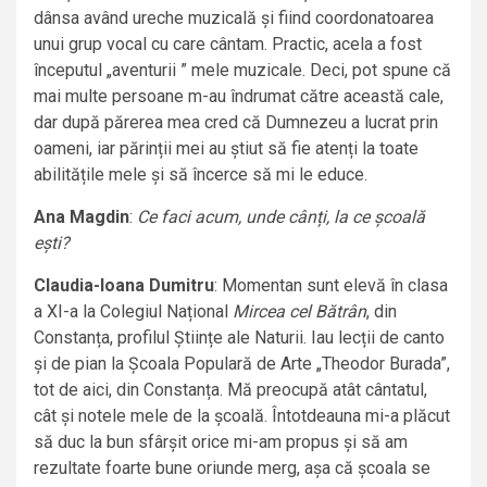
dânsa având ureche muzicală și fiind coordonatoarea
unui grup vocal cu care cântam. Practic, acela a fost
începutul „aventurii ” mele muzicale. Deci, pot spune că
mai multe persoane m-au îndrumat către această cale,
dar după părerea mea cred că Dumnezeu a lucrat prin
oameni, iar părinții mei au știut să fie atenți la toate
abilitățile mele și să încerce să mi le educe.
Ana Magdin
:
Ce faci acum, unde cânți, la ce școală
ești?
Claudia-Ioana Dumitru
: Momentan sunt elevă în clasa
a XI-a la Colegiul Național
Mircea cel Bătrân
, din
Constanța, profilul Științe ale Naturii. Iau lecții de canto
și de pian la Școala Populară de Arte „Theodor Burada”,
tot de aici, din Constanța. Mă preocupă atât cântatul,
cât și notele mele de la școală. Întotdeauna mi-a plăcut
să duc la bun sfârșit orice mi-am propus și să am
rezultate foarte bune oriunde merg, așa că școala se