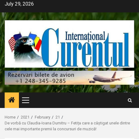
Skip
July 29, 2026
to
content
Primary
Menu
Home
2021
February
21
De vorbă cu Claudia-Ioana Dumitru – Fetița care a câștigat unele dintre
cele mai importante premii la concursuri de muzică!