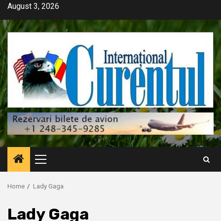
Skip
August 3, 2026
to
content
Primary
Menu
Home
Lady Gaga
Lady Gaga