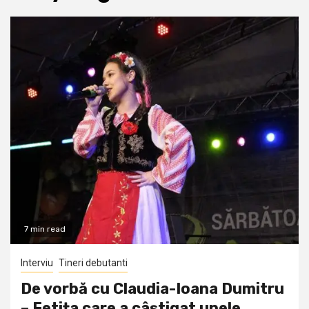
7 min read
Interviu
Tineri debutanti
De vorbă cu Claudia-Ioana Dumitru
– Fetița care a câștigat unele