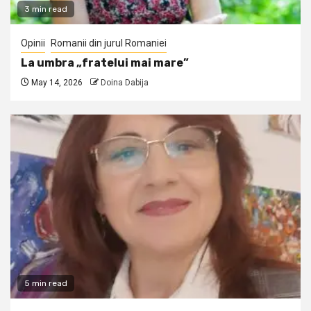
3 min read
Opinii
Romanii din jurul Romaniei
La umbra „fratelui mai mare”
May 14, 2026
Doina Dabija
5 min read