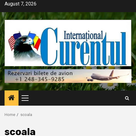
Skip
August 7, 2026
to
content
Primary
Menu
Home
scoala
scoala