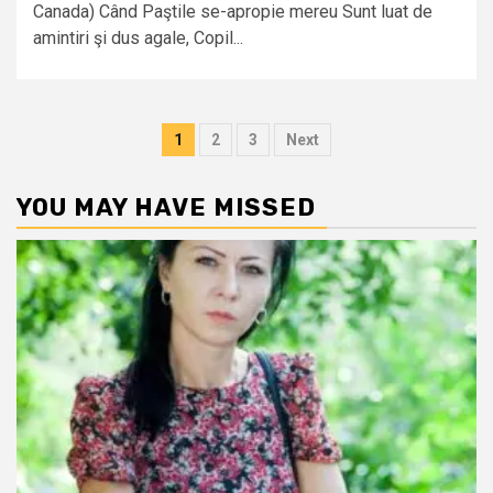
Canada) Când Paştile se-apropie mereu Sunt luat de
amintiri şi dus agale, Copil...
Posts
1
2
3
Next
pagination
YOU MAY HAVE MISSED