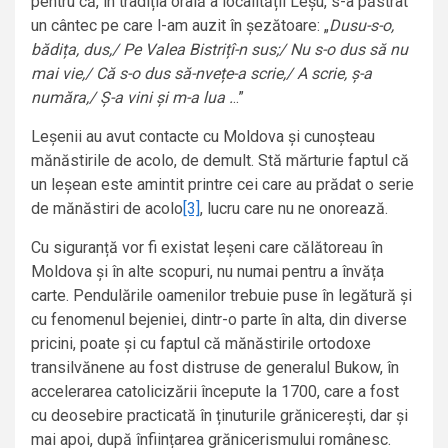
pentru că, în tradiția orală a localității Leșu, s-a păstrat
un cântec pe care l-am auzit în șezătoare: „
Dusu-s-o,
bădița, dus,/ Pe Valea Bistrițî-n sus;/ Nu s-o dus să nu
mai vie,/ Că s-o dus să-nvețe-a scrie,/ A scrie, ș-a
număra,/ Ș-a vini și m-a lua .
..”
Leșenii au avut contacte cu Moldova și cunoșteau
mănăstirile de acolo, de demult. Stă mărturie faptul că
un leșean este amintit printre cei care au prădat o serie
de mănăstiri de acolo
[3]
, lucru care nu ne onorează.
Cu siguranță vor fi existat leșeni care călătoreau în
Moldova și în alte scopuri, nu numai pentru a învăța
carte. Pendulările oamenilor trebuie puse în legătură și
cu fenomenul bejeniei, dintr-o parte în alta, din diverse
pricini, poate și cu faptul că mănăstirile ortodoxe
transilvănene au fost distruse de generalul Bukow, în
accelerarea catolicizării începute la 1700, care a fost
cu deosebire practicată în ținuturile grănicerești, dar și
mai apoi, după înființarea grănicerismului românesc.