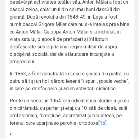
desăvârșit activitatea tatălui său. Anton Mălai a fost un
dascăl zelos, chiar unul din cei mai buni dascăli din
graniță. După revoluția din 1848-49, în Leșu a fost
numit dascăl Grigore Miler care nu s-a înțeles prea bine
cu Anton Mălai. Cu popa Anton Mălai s-a încheiat, în
viaţa satului, o epocă de prefaceri şi înfăptuiri
desfăşurate sub egida unui regim militar de aspră
disciplină socială, dar de stăruitoare încurajare a
progresului.
În 1863, a fost construită în Leșu o școală din piatră, cu
patru săli și un hol, cărora leșenii îi spun „școala veche”,
în care se desfășoară și acum activități didactice.
Peste un secol, în 1964, s-a ridicat noua clădire a școlii
din cărămidă, cu parter și etaj, cu 10 săli de clasă, sală
profesională, direcțiune, secretariat și bibliotecă, pe
terenul care aparținuse parohiei ortodoxe
[15]
.
*