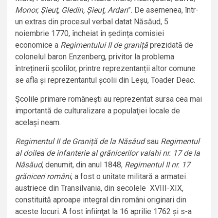
Monor, Şieuţ, Gledin, Șieuț, Ardan
”. De asemenea, într-
un extras din procesul verbal datat Năsăud, 5
noiembrie 1770, încheiat în ședința comisiei
economice a
Regimentului II de graniță
prezidată de
colonelul baron Enzenberg, privitor la problema
întreținerii școlilor, printre reprezentanții altor comune
se afla și reprezentantul școlii din Leșu, Toader Deac.
Şcolile primare româneşti au reprezentat sursa cea mai
importantă de culturalizare a populaţiei locale de
același neam.
Regimentul II de Graniță de la Năsăud
sau
Regimentul
al doilea de infanterie al grănicerilor valahi nr. 17 de la
Năsăud
, denumit, din anul 1848,
Regimentul II nr. 17
grăniceri români
, a fost o unitate militară a armatei
austriece din Transilvania, din secolele XVIII-XIX,
constituită aproape integral din români originari din
aceste locuri. A fost înfiinţat la 16 aprilie 1762 și s-a