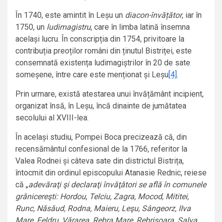
În 1740, este amintit în Leșu un
diacon-învățător
, iar în
1750, un
ludimagistru
, care în limba latină însemna
același lucru. În conscripția din 1754, privitoare la
contribuția preoților români din ținutul Bistriței, este
consemnată existența ludimagiștrilor în 20 de sate
someșene, între care este menționat și Leșu
[4]
.
Prin urmare, există atestarea unui învățământ incipient,
organizat însă, în Leșu, încă dinainte de jumătatea
secolului al XVIII-lea.
În același studiu, Pompei Boca precizează că, din
recensământul confesional de la 1766, referitor la
Valea Rodnei și câteva sate din districtul Bistrița,
întocmit din ordinul episcopului Atanasie Rednic, reiese
că „
adevăraţi şi declaraţi învăţători se află în comunele
grănicereşti: Hordou, Telciu, Zagra, Mocod, Mititei,
Runc, Năsăud, Rodna, Maieru, Leşu, Sângeorz, IIva
Mare, Feldru, Vărarea, Rebra Mare, Rebrişoara, Salva,