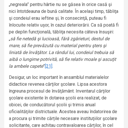
„negreala” pentru hârtie nu se găsea în orice casă şi
nici întotdeauna de bună calitate. În acelaşi timp, tăbliţa
şi condeiul erau ieftine şi, în consecinţă, puteau fi
înlocuite relativ ușor, în cazul deteriorării. Ca să poată fi
pe deplin funcţională, tăbliţa necesita câteva însuşiri:
„
să fie netedă şi lucioasă, fără zgârieturi, destul de
mare, să fie prevăzută cu material pentru şters şi
liniată de învăţător. La rândul lui, condeiul trebuia să
aibă o lungime potrivită, să fie relativ moale şi ascuţit
la ambele capete
”
[21]
.
Desigur, un loc important în ansamblul materialelor
didactice revenea cărţilor şcolare. Lipsa acestora
îngreuna procesul de învăţământ. Inventarul cărţilor
şcolare existente în dotarea şcolii era realizat, de
obicei, de conducătorul școlii şi trimis anual
oficialităţilor districtuale. Acestea aveau îndatorirea de
a procura şi trimite cărțile necesare instituţiilor şcolare
solicitante, care achitau contravaloarea cărților, în cel