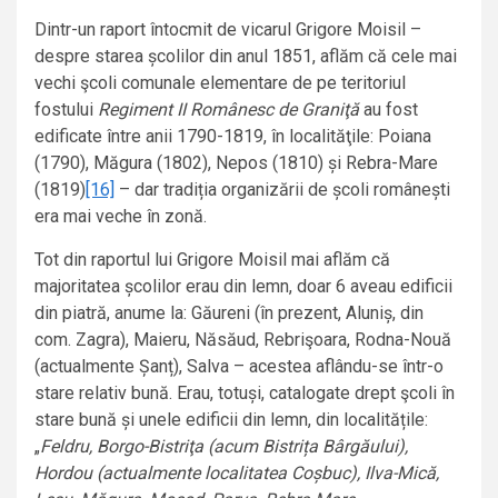
Dintr-un raport întocmit de vicarul Grigore Moisil –
despre starea școlilor din anul 1851, aflăm că cele mai
vechi şcoli comunale elementare de pe teritoriul
fostului
Regiment II Românesc de Graniţă
au fost
edificate între anii 1790-1819, în localităţile: Poiana
(1790), Măgura (1802), Nepos (1810) și Rebra-Mare
(1819)
[16]
– dar tradiția organizării de școli românești
era mai veche în zonă.
Tot din raportul lui Grigore Moisil mai aflăm că
majoritatea școlilor erau din lemn, doar 6 aveau edificii
din piatră, anume la: Găureni (în prezent, Aluniș, din
com. Zagra), Maieru, Năsăud, Rebrişoara, Rodna-Nouă
(actualmente Șanț), Salva – acestea aflându-se într-o
stare relativ bună. Erau, totuși, catalogate drept şcoli în
stare bună și unele edificii din lemn, din localitățile:
„
Feldru, Borgo-Bistriţa (acum Bistrița Bârgăului),
Hordou (actualmente localitatea Coșbuc), Ilva-Mică,