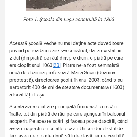
Foto 1. Școala din Leșu construită în 1863
Această școală veche nu mai deține acte doveditoare
privind perioada în care s-a construit, dar a existat, în
zidul (din piatră de râu) dinspre drum, o piatră pe care
era cioplit anul 1863
[28]
. Piatra ne-a fost semnalată
nouă de doamna profesoară Maria Suciu (doamna
preoteasă), directoarea școlii, în anul 2003, când s-au
sărbătorit 400 de ani de atestare documentară (1603)
a localității Leșu.
Școala avea o intrare principală frumoasă, cu scări
înalte, tot din piatră de râu, pe care ajungeai în balconul
acoperit. Pe aceste scări își făceau poze dascălii, când
aveau inspecții ori cu alte ocazii. Un coridor destul de
larg avea pe o parte două săli de clasă, iar pe cealaltă