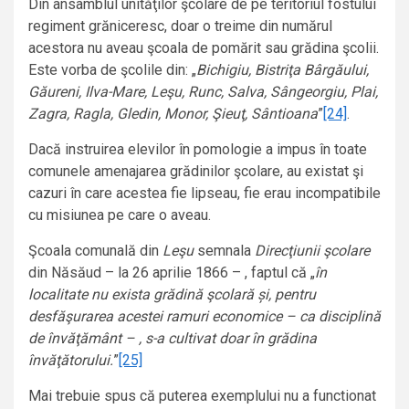
Din ansamblul unităţilor şcolare de pe teritoriul fostului
regiment grăniceresc, doar o treime din numărul
acestora nu aveau şcoala de pomărit sau grădina şcolii.
Este vorba de şcolile din: „
Bichigiu, Bistriţa Bârgăului,
Găureni, Ilva-Mare, Leşu, Runc, Salva, Sângeorgiu, Plai,
Zagra, Ragla, Gledin, Monor, Şieuţ, Sântioana
”
[24]
.
Dacă instruirea elevilor în pomologie a impus în toate
comunele amenajarea grădinilor şcolare, au existat şi
cazuri în care acestea fie lipseau, fie erau incompatibile
cu misiunea pe care o aveau.
Şcoala comunală din
Leşu
semnala
Direcţiunii şcolare
din Năsăud – la 26 aprilie 1866 – , faptul că „
în
localitate nu exista grădină şcolară și, pentru
desfăşurarea acestei ramuri economice – ca disciplină
de învăţământ – , s-a cultivat doar în grădina
învăţătorului.
”
[25]
Mai trebuie spus că puterea exemplului nu a functionat