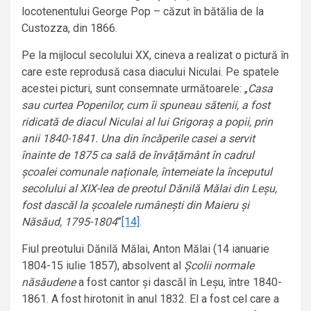
locotenentului George Pop – căzut în bătălia de la
Custozza, din 1866.
Pe la mijlocul secolului XX, cineva a realizat o pictură în
care este reprodusă casa diacului Niculai. Pe spatele
acestei picturi, sunt consemnate următoarele: „
Casa
sau curtea Popenilor, cum îi spuneau sătenii, a fost
ridicată de diacul Niculai al lui Grigoraș a popii, prin
anii 1840-1841. Una din încăperile casei a servit
înainte de 1875 ca sală de învățământ în cadrul
școalei comunale naționale, întemeiate la începutul
secolului al XIX-lea de preotul Dănilă Mălai din Leșu,
fost dascăl la școalele rumânești din Maieru și
Năsăud, 1795-1804
”
[14]
.
Fiul preotului Dănilă Mălai, Anton Mălai (14 ianuarie
1804-15 iulie 1857), absolvent al
Școlii normale
năsăudene
a fost cantor și dascăl în Leșu, între 1840-
1861. A fost hirotonit în anul 1832. El a fost cel care a