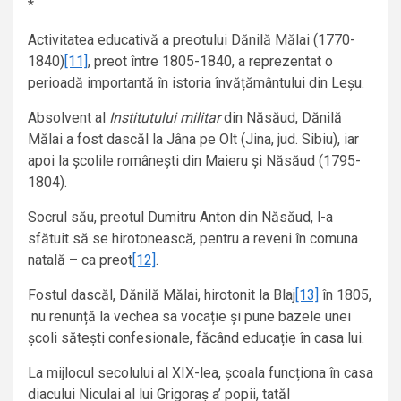
*
Activitatea educativă a preotului Dănilă Mălai (1770-
1840)
[11]
, preot între 1805-1840, a reprezentat o
perioadă importantă în istoria învățământului din Leșu.
Absolvent al
Institutului militar
din Năsăud, Dănilă
Mălai a fost dascăl la Jâna pe Olt (Jina, jud. Sibiu), iar
apoi la școlile românești din Maieru și Năsăud (1795-
1804).
Socrul său, preotul Dumitru Anton din Năsăud, l-a
sfătuit să se hirotonească, pentru a reveni în comuna
natală – ca preot
[12]
.
Fostul dascăl, Dănilă Mălai, hirotonit la Blaj
[13]
în 1805,
nu renunță la vechea sa vocație și pune bazele unei
școli sătești confesionale, făcând educație în casa lui.
La mijlocul secolului al XIX-lea, școala funcționa în casa
diacului Niculai al lui Grigoraș a’ popii, tatăl