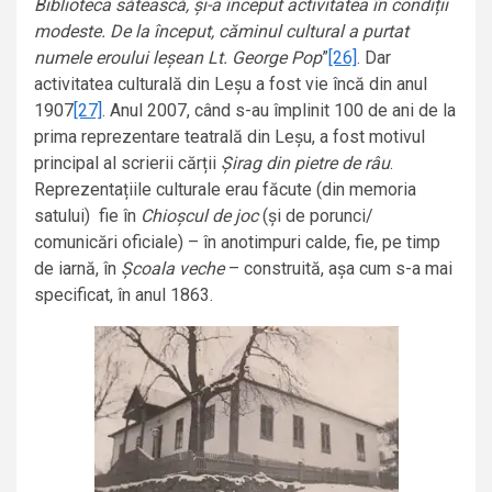
Biblioteca sătească, și-a început activitatea în condiții
modeste. De la început, căminul cultural a purtat
numele eroului leșean Lt. George Pop
”
[26]
. Dar
activitatea culturală din Leșu a fost vie încă din anul
1907
[27]
. Anul 2007, când s-au împlinit 100 de ani de la
prima reprezentare teatrală din Leșu, a fost motivul
principal al scrierii cărții
Șirag din pietre de râu
.
Reprezentațiile culturale erau făcute (din memoria
satului) fie în
Chioșcul de joc
(și de porunci/
comunicări oficiale) – în anotimpuri calde, fie, pe timp
de iarnă, în
Școala veche
– construită, așa cum s-a mai
specificat, în anul 1863.