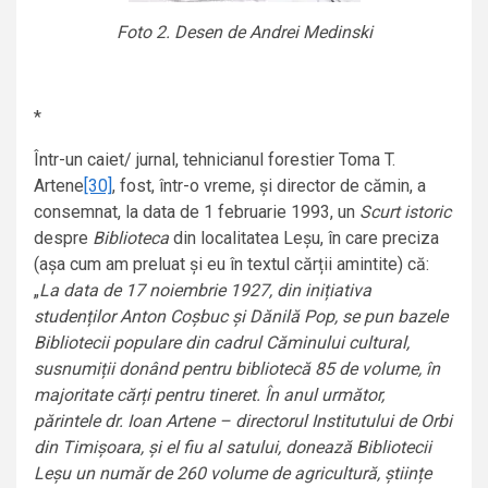
Foto 2. Desen de Andrei Medinski
*
Într-un caiet/ jurnal, tehnicianul forestier Toma T.
Artene
[30]
, fost, într-o vreme, și director de cămin, a
consemnat, la data de 1 februarie 1993, un
Scurt istoric
despre
Biblioteca
din localitatea Leșu, în care preciza
(așa cum am preluat și eu în textul cărții amintite) că:
„
La data de 17 noiembrie 1927, din inițiativa
studenților Anton Coșbuc și Dănilă Pop, se pun bazele
Bibliotecii populare din cadrul Căminului cultural,
susnumiții donând pentru bibliotecă 85 de volume, în
majoritate cărți pentru tineret. În anul următor,
părintele dr. Ioan Artene – directorul Institutului de Orbi
din Timișoara, și el fiu al satului, donează Bibliotecii
Leșu un număr de 260 volume de agricultură, științe