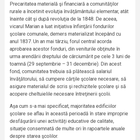
Precaritatea materială şi financiară a comunităţilor
rurale a încetinit evoluţia învăţământului elementar, atât
înainte cât şi după revoluţia de la 1848. De aceea,
vicarul Marian a luat iniţiativa înfiinţării fondurilor
şcolare comunale, demers materializat începând cu
anul 1837. Un an mai târziu, forul central acorda
aprobarea acestor fonduri, din veniturile obţinute în
urma arendării dreptului de cârciumărit pe cele 3 luni de
toamnă (29 septembrie – 31 decembrie). Din acest
fond, comunitatea trebuia să plătească salariul
învăţătorului, să cumpere cărţile şcolare necesare, să
asigure materialul de scris şi rechizitele şcolare şi să
acopere cheltuielile necesare întreţinerii şcolii.
Așa cum s-a mai specificat, majoritatea edificiilor
şcolare se aflau în această perioadă în stare improprie
desfăşurării unei activități educative de calitate,
situaţie consemnată de multe ori în rapoartele anuale
despre starea şcolilor.