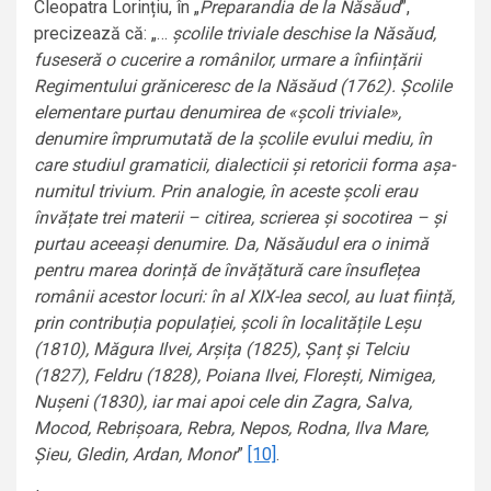
Cleopatra Lorințiu, în „
Preparandia de la Năsăud
”,
precizează că: „…
școlile triviale deschise la Năsăud,
fuseseră o cucerire a românilor, urmare a înființării
Regimentului grăniceresc de la Năsăud (1762). Școlile
elementare purtau denumirea de «școli triviale»,
denumire împrumutată de la școlile evului mediu, în
care studiul gramaticii, dialecticii și retoricii forma așa-
numitul trivium. Prin analogie, în aceste școli erau
învățate trei materii – citirea, scrierea și socotirea – și
purtau aceeași denumire. Da, Năsăudul era o inimă
pentru marea dorință de învățătură care însuflețea
românii acestor locuri: în al XIX-lea secol, au luat ființă,
prin contribuția populației, școli în localitățile Leșu
(1810), Măgura Ilvei, Arșița (1825), Șanț și Telciu
(1827), Feldru (1828), Poiana Ilvei, Florești, Nimigea,
Nușeni (1830), iar mai apoi cele din Zagra, Salva,
Mocod, Rebrișoara, Rebra, Nepos, Rodna, Ilva Mare,
Șieu, Gledin, Ardan, Monor
”
[10]
.