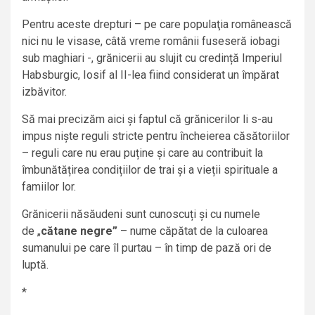
Pentru aceste drepturi – pe care populaţia românească
nici nu le visase, câtă vreme românii fuseseră iobagi
sub maghiari -, grănicerii au slujit cu credință Imperiul
Habsburgic, Iosif al II-lea fiind considerat un împărat
izbăvitor.
Să mai precizăm aici și faptul că grănicerilor li s-au
impus niște reguli stricte pentru încheierea căsătoriilor
– reguli care nu erau puține și care au contribuit la
îmbunătățirea condițiilor de trai și a vieții spirituale a
famiilor lor.
Grănicerii năsăudeni sunt cunoscuți și cu numele
de „
cătane negre”
– nume căpătat de la culoarea
sumanului pe care îl purtau – în timp de pază ori de
luptă.
*