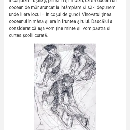
înconjuram rușinați, prinși în șir indian, ca să ducem un
cocean de măr aruncat la întâmplare și să-l depunem
unde îi era locul – în coșul de gunoi. Vinovatul ținea
coceanul în mână și era în fruntea șirului. Dascălul a
considerat că așa vom ține minte și vom păstra și
curtea școlii curată.