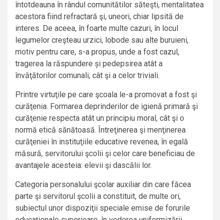
întotdeauna în rândul comunitătilor săteşti, mentalitatea
acestora fiind refractară şi, uneori, chiar lipsită de
interes. De aceea, în foarte multe cazuri, în locul
legumelor creşteau urzici, lobode sau alte buruieni,
motiv pentru care, s-a propus, unde a fost cazul,
tragerea la răspundere și pedepsirea atât a
învăţătorilor comunali, cât şi a celor triviali.
Printre virtuţile pe care şcoala le-a promovat a fost şi
curăţenia. Formarea deprinderilor de igienă primară şi
curăţenie respecta atât un principiu moral, cât şi o
normă etică sănătoasă. Întreţinerea şi menţinerea
curăţeniei în instituţiile educative revenea, în egală
măsură, servitorului şcolii şi celor care beneficiau de
avantajele acesteia: elevii şi dascălii lor.
Categoria personalului şcolar auxiliar din care făcea
parte şi servitorul şcolii a constituit, de multe ori,
subiectul unor dispoziţii speciale emise de forurile
educaţionale superioare, în vederea uniformizării