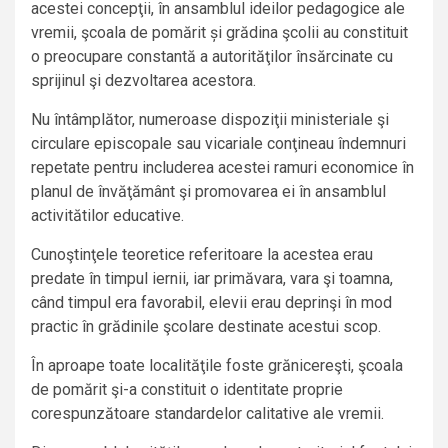
acestei concepţii, în ansamblul ideilor pedagogice ale
vremii, şcoala de pomărit și grădina şcolii au constituit
o preocupare constantă a autorităţilor însărcinate cu
sprijinul şi dezvoltarea acestora.
Nu întâmplător, numeroase dispoziţii ministeriale şi
circulare episcopale sau vicariale conţineau îndemnuri
repetate pentru includerea acestei ramuri economice în
planul de învăţământ şi promovarea ei în ansamblul
activitătilor educative.
Cunoştinţele teoretice referitoare la acestea erau
predate în timpul iernii, iar primăvara, vara şi toamna,
când timpul era favorabil, elevii erau deprinşi în mod
practic în grădinile şcolare destinate acestui scop.
În aproape toate localităţile foste grănicereşti, şcoala
de pomărit şi-a constituit o identitate proprie
corespunzătoare standardelor calitative ale vremii.