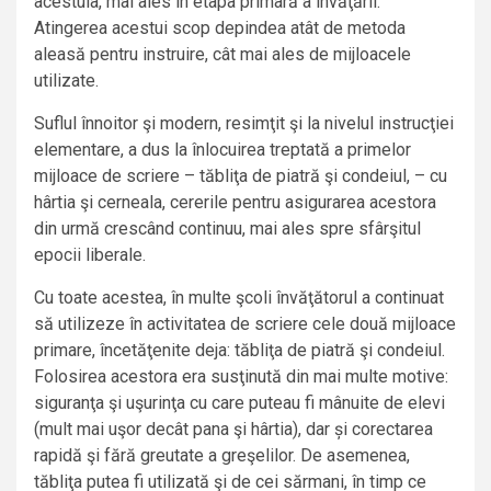
acestuia, mai ales în etapa primară a învăţării.
Atingerea acestui scop depindea atât de metoda
aleasă pentru instruire, cât mai ales de mijloacele
utilizate.
Suflul înnoitor şi modern, resimţit şi la nivelul instrucţiei
elementare, a dus la înlocuirea treptată a primelor
mijloace de scriere – tăbliţa de piatră şi condeiul, – cu
hârtia şi cerneala, cererile pentru asigurarea acestora
din urmă crescând continuu, mai ales spre sfârşitul
epocii liberale.
Cu toate acestea, în multe şcoli învăţătorul a continuat
să utilizeze în activitatea de scriere cele două mijloace
primare, încetăţenite deja: tăbliţa de piatră şi condeiul.
Folosirea acestora era susţinută din mai multe motive:
siguranţa şi uşurinţa cu care puteau fi mânuite de elevi
(mult mai uşor decât pana şi hârtia), dar și corectarea
rapidă şi fără greutate a greşelilor. De asemenea,
tăbliţa putea fi utilizată şi de cei sărmani, în timp ce