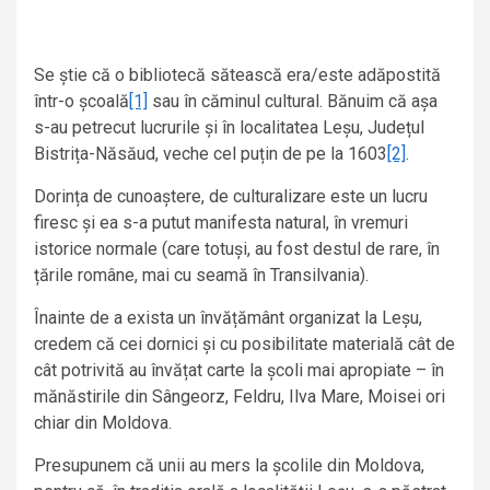
Se știe că o bibliotecă sătească era/este adăpostită
într-o școală
[1]
sau în căminul cultural. Bănuim că așa
s-au petrecut lucrurile și în localitatea Leșu, Județul
Bistrița-Năsăud, veche cel puțin de pe la 1603
[2]
.
Dorința de cunoaștere, de culturalizare este un lucru
firesc și ea s-a putut manifesta natural, în vremuri
istorice normale (care totuși, au fost destul de rare, în
țările române, mai cu seamă în Transilvania).
Înainte de a exista un învățământ organizat la Leșu,
credem că cei dornici și cu posibilitate materială cât de
cât potrivită au învățat carte la școli mai apropiate – în
mănăstirile din Sângeorz, Feldru, Ilva Mare, Moisei ori
chiar din Moldova.
Presupunem că unii au mers la școlile din Moldova,