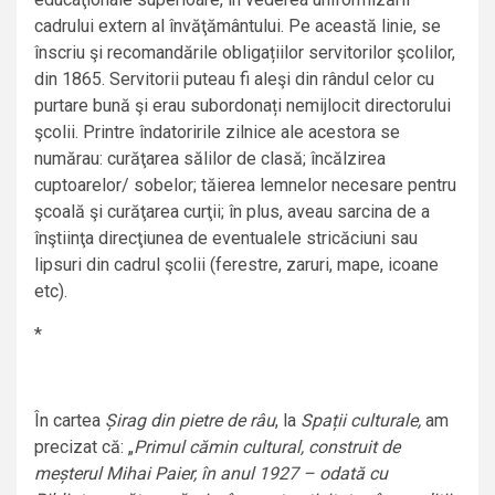
cadrului extern al învăţământului. Pe această linie, se
înscriu şi recomandările obligațiilor servitorilor şcolilor,
din 1865. Servitorii puteau fi aleşi din rândul celor cu
purtare bună şi erau subordonați nemijlocit directorului
şcolii. Printre îndatoririle zilnice ale acestora se
numărau: curăţarea sălilor de clasă; încălzirea
cuptoarelor/ sobelor; tăierea lemnelor necesare pentru
şcoală şi curăţarea curţii; în plus, aveau sarcina de a
înştiinţa direcţiunea de eventualele stricăciuni sau
lipsuri din cadrul şcolii (ferestre, zaruri, mape, icoane
etc).
*
În cartea
Șirag din pietre de râu
, la
Spații culturale,
am
precizat că: „
Primul cămin cultural, construit de
meșterul Mihai Paier, în anul 1927 – odată cu