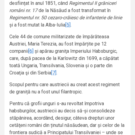
desființat în anul 1851, când
Regimentul II grăniceri
români nr. 17
de la Năsăud a fost transformat în
Regimentul nr. 50 cezaro-crăiesc de infanterie de linie
și a fost mutat la Alba-Iulia
[5]
.
Cele 44 de comune militarizate de împărăteasa
Austriei, Maria Terezia, au fost împărțite pe 12
companii
[6]
și apărau graniţa Imperiului Habsburgic,
care, după pacea de la Karlowitz din 1699, a căpătat
toată Ungaria, Transilvania, Slovenia și o parte din
Croaţia şi din Serbia
[7]
.
Scopul pentru care austriecii au creat acest regiment
de graniță nu a fost unul filantropic.
Pentru că grofii unguri s-au revoltat împotriva
habsburgilor, austriecii au decis să-și consolideze
stăpânirea, acordând, desigur, câteva drepturi unor
cetăţeni români din ținutul năsăudean, dar și celor de la
frontiera sudică a Principatului Transilvaniei – unde se