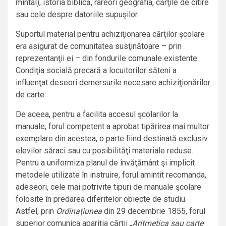
mintal), istoria biblică, rareori geografia, cărţile de citire
sau cele despre datoriile supuşilor.
Suportul material pentru achiziţionarea cărţilor şcolare
era asigurat de comunitatea susţinătoare – prin
reprezentanţii ei – din fondurile comunale existente.
Condiţia socială precară a locuitorilor săteni a
influenţat deseori demersurile necesare achiziţionărilor
de carte.
De aceea, pentru a facilita accesul şcolarilor la
manuale, forul competent a aprobat tipărirea mai multor
exemplare din acestea, o parte fiind destinată exclusiv
elevilor săraci sau cu posibilităţi materiale reduse.
Pentru a uniformiza planul de învăţământ şi implicit
metodele utilizate în instruire, forul amintit recomanda,
adeseori, cele mai potrivite tipuri de manuale şcolare
folosite în predarea diferitelor obiecte de studiu.
Astfel, prin
Ordinaţiunea
din 29 decembrie 1855, forul
superior comunica apariţia cărţii „
Aritmetica sau carte