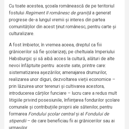
Cu toate acestea, şcoala românească de pe teritoriul
fostului
Regiment II românesc de graniță
a generat
progrese de-a lungul vremii și interes din partea
comunităților din acest ținut românesc, pentru carte și
culturalizare.
A fost îmbietor, în vremea aceea, dreptul ca fiii
grănicerilor să fie şcolarizaţi, pe cheltuiala Imperiului
Habsburgic și să aibă acces la cultură, alături de alte
nevoi înfăptuite pentru aceste sate, printre care:
sistematizarea așezărilor, amenajarea drumurilor,
realizarea unor diguri, dezvoltarea vieții economice –
prin lăzuirea unor terenuri și cultivarea acestora,
introducerea cărților funciare – lucru care a redus mult
litigiile privind posesiunile, înființarea fondurilor școlare
comunale și contribuțiile proprii ale sătenilor, pentru
formarea
Fondului școlar central
și al
Fondului de
stipendii
– de care beneficiau fii ai grănicerilor sau ai
urmașilor.