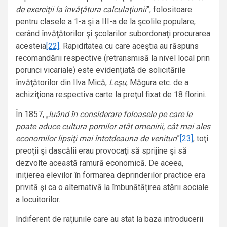
de exerciţii la învăţătura calculaţiunii
”, folositoare
pentru clasele a 1-a şi a III-a de la şcolile populare,
cerând învăţătorilor şi şcolarilor subordonaţi procurarea
acesteia
[22]
. Rapiditatea cu care aceştia au răspuns
recomandării respective (retransmisă la nivel local prin
porunci vicariale) este evidenţiată de solicitările
învăţătorilor din Ilva Mică,
Leşu
, Măgura etc. de a
achiziţiona respectiva carte la preţul fixat de 18 florini.
În 1857, „
luând în considerare foloasele pe care le
poate aduce cultura pomilor atât omenirii, cât mai ales
economilor lipsiţi mai întotdeauna de venituri
”
[23]
, toţi
preoţii şi dascălii erau provocaţi să sprijine şi să
dezvolte această ramură economică. De aceea,
iniţierea elevilor în formarea deprinderilor practice era
privită şi ca o alternativă la îmbunătățirea stării sociale
a locuitorilor.
Indiferent de raţiunile care au stat la baza introducerii