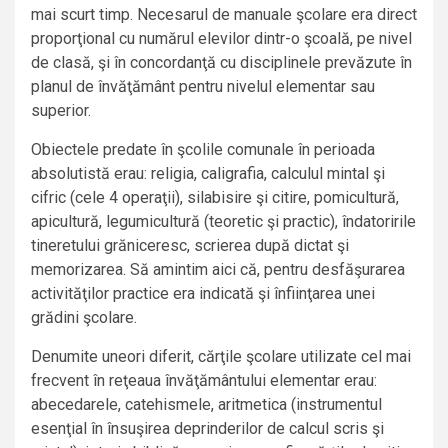
mai scurt timp. Necesarul de manuale şcolare era direct
proporţional cu numărul elevilor dintr-o şcoală, pe nivel
de clasă, şi în concordanţă cu disciplinele prevăzute în
planul de învăţământ pentru nivelul elementar sau
superior.
Obiectele predate în şcolile comunale în perioada
absolutistă erau: religia, caligrafia, calculul mintal şi
cifric (cele 4 operaţii), silabisire şi citire, pomicultură,
apicultură, legumicultură (teoretic şi practic), îndatoririle
tineretului grăniceresc, scrierea după dictat şi
memorizarea. Să amintim aici că, pentru desfăşurarea
activităţilor practice era indicată şi înfiinţarea unei
grădini şcolare.
Denumite uneori diferit, cărţile şcolare utilizate cel mai
frecvent în reţeaua învăţământului elementar erau:
abecedarele, catehismele, aritmetica (instrumentul
esenţial în însuşirea deprinderilor de calcul scris şi