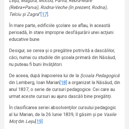
Leşu, Măgura, Mocod, Parva, Rebra-Mare
(Rebra+Parva), Rodna-Veche (în prezent, Rodna),
Telciu și Zagra
”
[17]
.
În mare parte, edificiile şcolare se aflau, în această
perioadă, în stare improprie desfăşurării unei acţiuni
educative bune.
Desigur, se cerea și o pregătire potrivită a dascălilor,
căci, numai cu studiile din şcoala primară din Năsăud,
nu puteau fi buni învăţători.
De aceea, după înapoierea lui de la
Școala Pedagogică
din Lemberg, Ioan Marian
[18]
a organizat la Năsăud, din
anul 1837, o serie de cursuri pedagogice. Cei care au
urmat aceste cursuri au ajuns dascăli bine pregătiți.
În clasificarea seriei absolvenţilor cursului pedagogic
al lui Marian, de la 26 Iunie 1839, îl găsim și pe
Vasile
Moț
din
Leșu
[19]
.