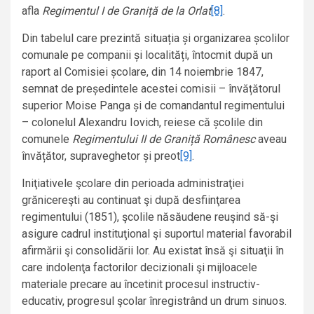
afla
Regimentul I de Graniță de la Orlat
[8]
.
Din tabelul care prezintă situația și organizarea școlilor
comunale pe companii și localități, întocmit după un
raport al Comisiei școlare, din 14 noiembrie 1847,
semnat de președintele acestei comisii – învățătorul
superior Moise Panga și de comandantul regimentului
– colonelul Alexandru Iovich, reiese că școlile din
comunele
Regimentului II de Graniță Românesc
aveau
învățător, supraveghetor și preot
[9]
.
Iniţiativele şcolare din perioada administraţiei
grănicereşti au continuat şi după desfiinţarea
regimentului (1851), şcolile năsăudene reuşind să-şi
asigure cadrul instituţional şi suportul material favorabil
afirmării şi consolidării lor. Au existat însă şi situaţii în
care indolenţa factorilor decizionali şi mijloacele
materiale precare au încetinit procesul instructiv-
educativ, progresul şcolar înregistrând un drum sinuos.