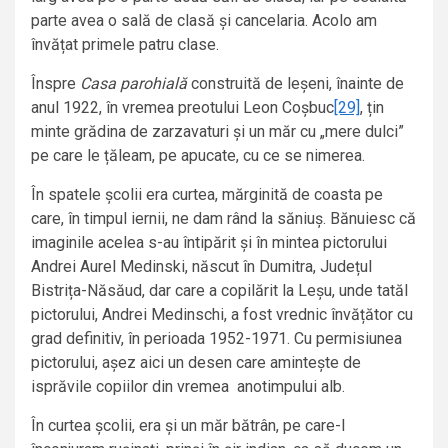
parte avea o sală de clasă și cancelaria. Acolo am
învățat primele patru clase.
Înspre
Casa parohială
construită de leșeni, înainte de
anul 1922, în vremea preotului Leon Coșbuc
[29]
, țin
minte grădina de zarzavaturi și un măr cu „mere dulci”
pe care le țăleam, pe apucate, cu ce se nimerea.
În spatele școlii era curtea, mărginită de coasta pe
care, în timpul iernii, ne dam rând la săniuș. Bănuiesc că
imaginile acelea s-au întipărit și în mintea pictorului
Andrei Aurel Medinski, născut în Dumitra, Județul
Bistrița-Năsăud, dar care a copilărit la Leșu, unde tatăl
pictorului, Andrei Medinschi, a fost vrednic învățător cu
grad definitiv, în perioada 1952-1971. Cu permisiunea
pictorului, așez aici un desen care amintește de
isprăvile copiilor din vremea anotimpului alb.
În curtea școlii, era și un măr bătrân, pe care-l