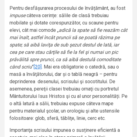
Pentru desfășurarea procesului de învățământ, au fost
impuse
câteva cerințe: sălile de clasă trebuiau
mobilate şi dotate corespunzător, cu scaune pentru
elevi, cât mai comode „
adică la spate să fie reazăm cât
mai înalt, astfel încât pruncii să se poată răzima pe
spate; să aibă laviţa de sub şezut destul de lată, iar
cea pe care stau cărţile să fie la fel şi numai un pic
prăvălită spre prunci, ca să aibă destulă comoditate
când scriu
”
[20]
. Mai era obligatorie o catedră, sau o
masă a învăţătorului, dar și o tablă neagră – pentru
deprinderea desenului, scrisului şi socotitului. De
asemenea, pereţii clasei trebuiau ornaţi cu portretul
Mântuitorului Isus Hristos şi cu al unor personalități. Pe
o altă latură a sălii, trebuiau expuse câteva mape
pentru materialul şcolar, un orologiu şi alte ustensile
folositoare: glob, sferă, tăbliţe, linie, cerc etc.
Importanţa scrisului impunea o susținere eficientă a