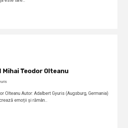
a este tare...
l Mihai Teodor Olteanu
yuris
odor Olteanu Autor: Adalbert Gyuris (Augsburg, Germania)
 crează emoții și rămân...