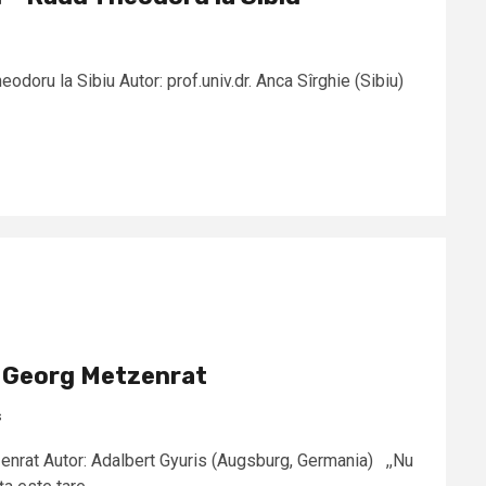
odoru la Sibiu Autor: prof.univ.dr. Anca Sîrghie (Sibiu)
l Georg Metzenrat
s
zenrat Autor: Adalbert Gyuris (Augsburg, Germania) ,,Nu