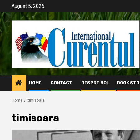
Skip
August 5, 2026
to
content
HOME
CONTACT
DESPRE NOI
BOOK STO
Home
timisoara
timisoara