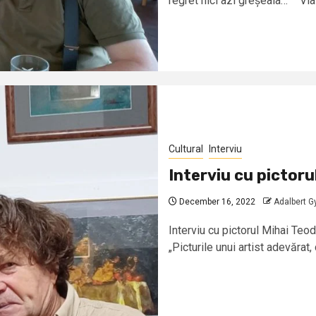
regret nici azi greșeala…” Viaț
Cultural
Interviu
Interviu cu pictoru
December 16, 2022
Adalbert G
Interviu cu pictorul Mihai Te
„Picturile unui artist adevărat,