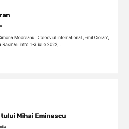
oran
nu
: Simona Modreanu Colocviul internațional „Emil Cioran”,
 Rășinari între 1-3 iulie 2022,...
etului Mihai Eminescu
nita