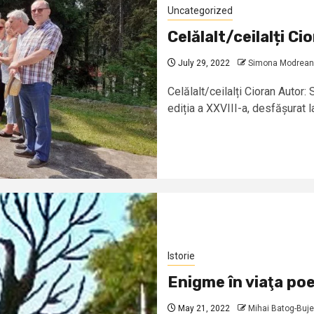
Uncategorized
Celălalt/ceilalți Ci
July 29, 2022
Simona Modrea
Celălalt/ceilalți Cioran Autor
ediția a XXVIII-a, desfășurat la
Istorie
Enigme în viaţa po
May 21, 2022
Mihai Batog-Buje