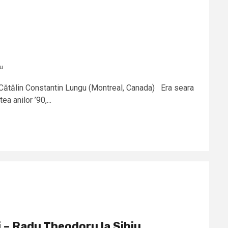
gu
. Cătălin Constantin Lungu (Montreal, Canada) Era seara
a anilor ’90,...
i – Radu Theodoru la Sibiu