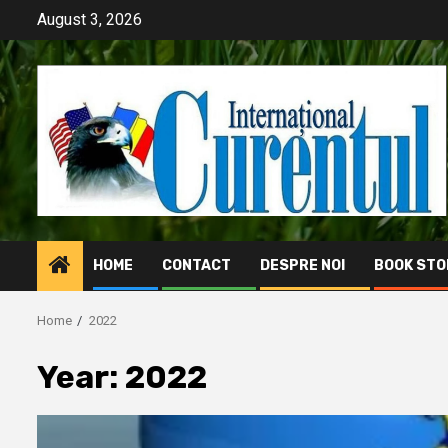
Skip
August 3, 2026
to
content
HOME
CONTACT
DESPRE NOI
BOOK STO
Home
2022
Year:
2022