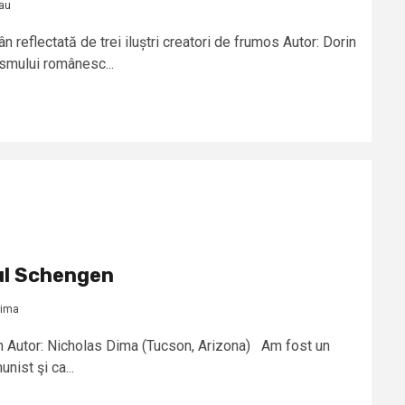
au
n reflectată de trei iluștri creatori de frumos Autor: Dorin
smului românesc...
ul Schengen
Dima
Autor: Nicholas Dima (Tucson, Arizona) Am fost un
nist şi ca...