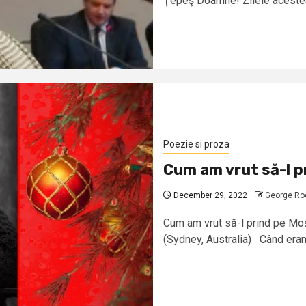
Ţepeş Doamne! Zilele acestea
Poezie si proza
Cum am vrut să-l p
December 29, 2022
George Ro
Cum am vrut să-l prind pe Mo
(Sydney, Australia) Când eram 