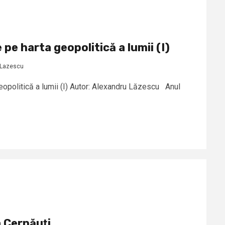
 pe harta geopolitică a lumii (I)
 Lazescu
eopolitică a lumii (I) Autor: Alexandru Lăzescu Anul
a Cernăuţi