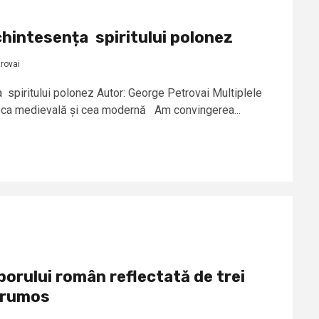
hintesența spiritului polonez
rovai
spiritului polonez Autor: George Petrovai Multiplele
oca medievală și cea modernă Am convingerea...
porului român reflectată de trei
 frumos