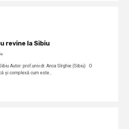
u revine la Sibiu
ie
Sibiu Autor: prof.univ.dr. Anca Sîrghie (Sibiu) O
ică și complexă cum este...