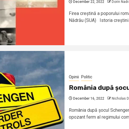
December 22, 2022
Dorin Nadr
Firea creștină a poporului româ
Nădrău (SUA) Istoria creștini
Opinii
Politic
România după șoc
December 16, 2022
Nicholas 
România după șocul Schengen 
opozant ferm al regimului comu