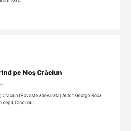
 am fost...
rind pe Moş Crăciun
ca
ş Crăciun (Poveste adevărată) Autor: George Roca
copil, Crăciunul...