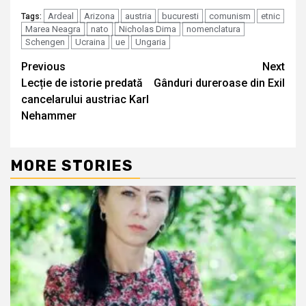
Ardeal
Arizona
austria
bucuresti
comunism
etnic
Tags:
Marea Neagra
nato
Nicholas Dima
nomenclatura
Schengen
Ucraina
ue
Ungaria
Continue
Previous
Next
Lecție de istorie predată
Gânduri dureroase din Exil
Reading
cancelarului austriac Karl
Nehammer
MORE STORIES