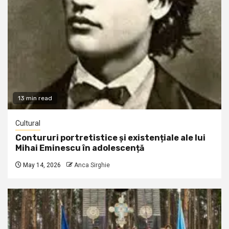
13 min read
Cultural
Contururi portretistice și existențiale ale lui
Mihai Eminescu în adolescență
May 14, 2026
Anca Sirghie