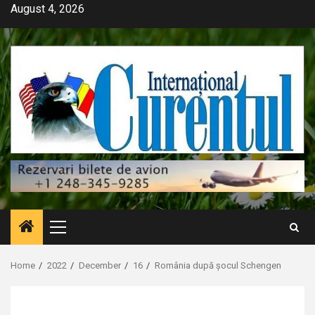
Skip
August 4, 2026
to
content
Primary
Menu
Home
2022
December
16
România după șocul Schengen