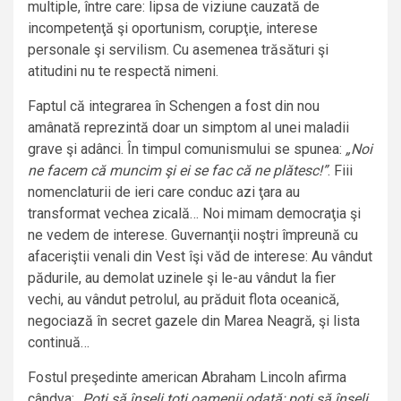
multiple, între care: lipsa de viziune cauzată de
incompetenţă şi oportunism, corupţie, interese
personale şi servilism. Cu asemenea trăsături şi
atitudini nu te respectă nimeni.
Faptul că integrarea în Schengen a fost din nou
amânată reprezintă doar un simptom al unei maladii
grave şi adânci. În timpul comunismului se spunea:
„Noi
ne facem că muncim şi ei se fac că ne plătesc!”
. Fiii
nomenclaturii de ieri care conduc azi ţara au
transformat vechea zicală… Noi mimam democraţia şi
ne vedem de interese. Guvernanţii noştri împreună cu
afaceriştii venali din Vest îşi văd de interese: Au vândut
pădurile, au demolat uzinele şi le-au vândut la fier
vechi, au vândut petrolul, au prăduit flota oceanică,
negociază în secret gazele din Marea Neagră, şi lista
continuă…
Fostul preşedinte american Abraham Lincoln afirma
cândva: „
Poţi să înşeli toţi oamenii odată; poţi să înşeli