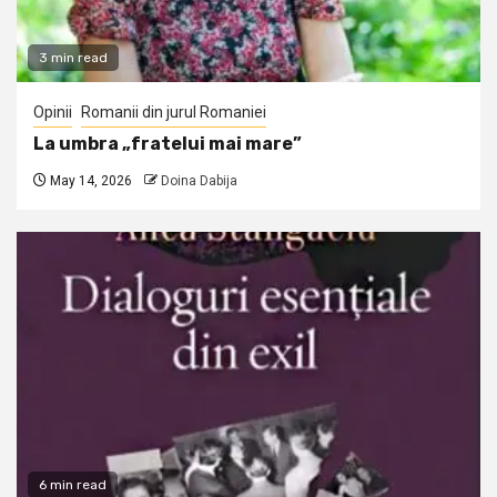
3 min read
Opinii
Romanii din jurul Romaniei
La umbra „fratelui mai mare”
May 14, 2026
Doina Dabija
6 min read