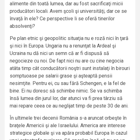
alimente din toată lumea, dar au fost sacrificaţi micii
producători locali. Avem şcoli şi universităţi, dar ce se
învaţă în ele? Ce perspective li se oferă tinerilor
absolvenţi?
Pe plan etnic şi geopolitic situaţia nu e roză nici în ţară
şi nici în Europa. Ungaria nu a renunţat la Ardeal şi
Ucraina nu dă nici un semn că ar fi dispusă să
negocieze cu noi. De fapt nici nu are cu cine negocia
atâta timp cât conducătorii noştri sunt instalaţi în birouri
somptuoase pe salarii grase şi aşteaptă pensii
nesimţite. Pentru ei, cu sau fără Schengen, e la fel de
bine. Ei nu doresc să schimbe nimic. Se va schimba
însă lumea din jurul lor, dar atunci va fi prea târziu să
mai repare ceea ce au neglijat timp de peste 30 de ani.
În ultimele trei decenii România s-a aruncat orbeşte în
braţele Americii şi ale Israelului. America are interese
strategice globale şi va apăra probabil Europa în cazul