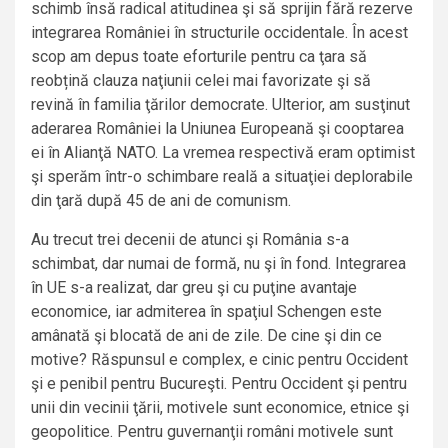
schimb însă radical atitudinea şi să sprijin fără rezerve
integrarea României în structurile occidentale. În acest
scop am depus toate eforturile pentru ca ţara să
reobțină clauza naţiunii celei mai favorizate şi să
revină în familia ţărilor democrate. Ulterior, am susţinut
aderarea României la Uniunea Europeană şi cooptarea
ei în Alianţă NATO. La vremea respectivă eram optimist
şi sperăm într-o schimbare reală a situaţiei deplorabile
din ţară după 45 de ani de comunism.
Au trecut trei decenii de atunci şi România s-a
schimbat, dar numai de formă, nu şi în fond. Integrarea
în UE s-a realizat, dar greu şi cu puţine avantaje
economice, iar admiterea în spaţiul Schengen este
amânată şi blocată de ani de zile. De cine şi din ce
motive? Răspunsul e complex, e cinic pentru Occident
şi e penibil pentru Bucureşti. Pentru Occident şi pentru
unii din vecinii ţării, motivele sunt economice, etnice şi
geopolitice. Pentru guvernanţii români motivele sunt