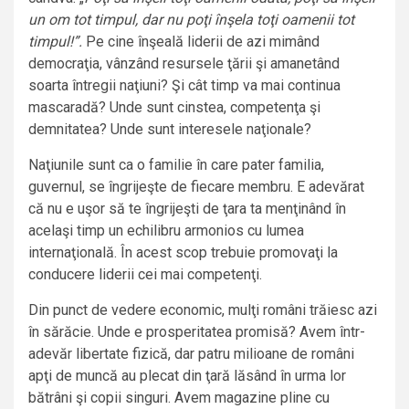
un om tot timpul, dar nu poţi înşela toţi oamenii tot
timpul!”.
Pe cine înşeală liderii de azi mimând
democraţia, vânzând resursele ţării şi amanetând
soarta întregii naţiuni? Şi cât timp va mai continua
mascaradă? Unde sunt cinstea, competenţa şi
demnitatea? Unde sunt interesele naţionale?
Naţiunile sunt ca o familie în care pater familia,
guvernul, se îngrijeşte de fiecare membru. E adevărat
că nu e uşor să te îngrijeşti de ţara ta menţinând în
acelaşi timp un echilibru armonios cu lumea
internaţională. În acest scop trebuie promovaţi la
conducere liderii cei mai competenţi.
Din punct de vedere economic, mulţi români trăiesc azi
în sărăcie. Unde e prosperitatea promisă? Avem într-
adevăr libertate fizică, dar patru milioane de români
apţi de muncă au plecat din ţară lăsând în urma lor
bătrâni şi copii singuri. Avem magazine pline cu