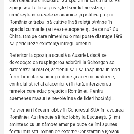
unei catastrofe nucleare. Să sperăm însă că nu se va
ajunge acolo. În ce priveşte Israelul, acesta îşi
urmăreşte interesele economice şi politice proprii.
România ar trebui să cultive însă relaţii strânse în
special cu marile ţări vest-europene şi, de ce nu? Cu
China, tara pe care nimeni nu o mai poate distruge fără
să pericliteze existenţa întregii omeniri.
Referitor la opoziţia actuală a Austriei, dacă se
dovedeşte că respingerea aderării la Schengen se
datorează numai ei, ar trebui să i să răspundă în mod
ferm: boicotarea unor produse şi servicii austriece,
controlul strict al afacerilor ei în ţară, interzicerea
firmelor care aduc prejudicii României. Pentru
asemenea măsuri e nevoie însă de lideri hotărâţi…
Pe vremuri făceam lobby în Congresul SUA în favoarea
României. Azi trebuie să fac lobby la Bucureşti. Şi îmi
amintesc cu un zâmbet amar pe buze ce îmi spunea
fostul ministru român de externe Constantin Vişoianu