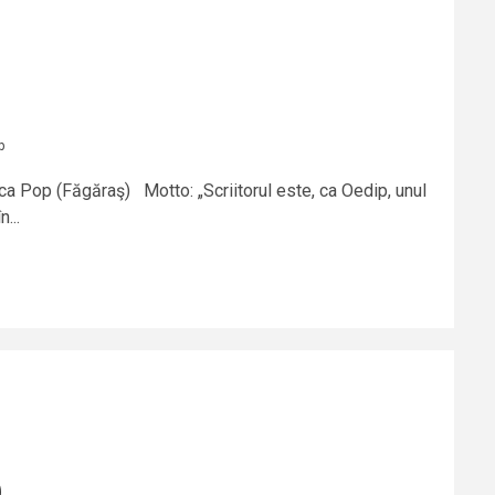
p
rica Pop (Făgăraş) Motto: „Scriitorul este, ca Oedip, unul
n...
)