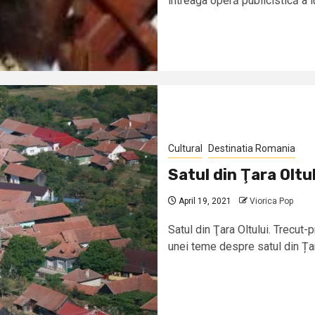
întreaga operă publicistică a lu
Cultural
Destinatia Romania
Satul din Ţara Oltu
April 19, 2021
Viorica Pop
Satul din Ţara Oltului. Trecut
unei teme despre satul din Țar