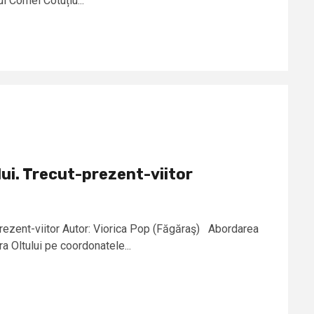
i Cornel Cotuțiu...
lui. Trecut-prezent-viitor
-prezent-viitor Autor: Viorica Pop (Făgăraş) Abordarea
a Oltului pe coordonatele...