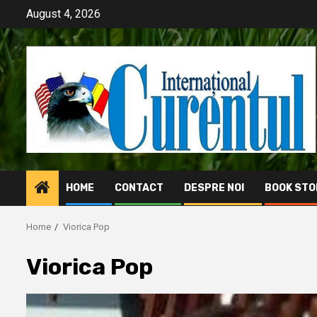
Skip
August 4, 2026
to
content
HOME
CONTACT
DESPRE NOI
BOOK STO
Home
Viorica Pop
Viorica Pop