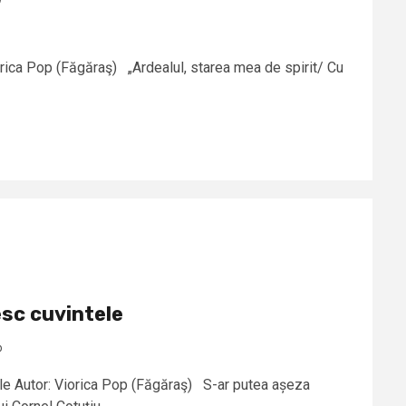
orica Pop (Făgăraş) „Ardealul, starea mea de spirit/ Cu
sc cuvintele
p
le Autor: Viorica Pop (Făgăraş) S-ar putea așeza