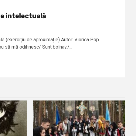
e intelectuală
lă (exercițiu de aproximație) Autor: Viorica Pop
au să mă odihnesc/ Sunt bolnav./...