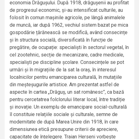
economia Drăgușului. După 1918, drăgușenii au profitat
de progresul economic, și-au intensificat culturile, au
folosit în comun mașinile agricole, pe lângă animalele
de muncă, iar după 1962, vechiul sistem bazat pe mica
gospodărie țărănească se modifică, având consecințe
și în structura socială, diversificată în funcție de
pregătire, de ocupație: specialiști în sectorul vegetal, în
cel zootehnic, secție de mecanizare, cadre medicale,
specialiști pe discipline școlare. Consecințele se pot
urmări și în migrațiile de la sat la oraș, în interesul
localnicilor pentru emanciparea culturală, în mutațiile
din meșteșugurile artistice. Am prezentat astfel de
aspecte în cartea „Drăguș, un sat românesc”, ca bază
pentru cercetatrea folclorului literar local, între tradiție
și inovație. Un exemplu de emancipare social-culturală
îl constituie relațiile sociale și culturale, semne de
modernitate de după Marea Unire din 1918, în care
dimensiunea etică presupune criterii de apreciere,
capacitate de înțelegere. Traian Herseni vorbește