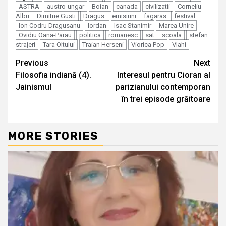
ASTRA
austro-ungar
Boian
canada
civilizatii
Corneliu
Albu
Dimitrie Gusti
Dragus
emisiuni
fagaras
festival
Ion Codru Dragusanu
Iordan
Isac Stanimir
Marea Unire
Ovidiu Oana-Parau
politica
romanesc
sat
scoala
stefan
strajeri
Tara Oltului
Traian Herseni
Viorica Pop
Vlahi
Continue
Previous
Next
Filosofia indiană (4).
Interesul pentru Cioran al
Reading
Jainismul
parizianului contemporan
în trei episode grăitoare
MORE STORIES