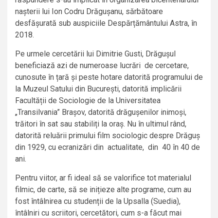
nașterii lui Ion Codru Drăgușanu, sărbătoare
desfășurată sub auspiciile Despărțământului Astra, în
2018.
Pe urmele cercetării lui Dimitrie Gusti, Drăgușul
beneficiază azi de numeroase lucrări de cercetare,
cunosute în țară și peste hotare datorită programului de
la Muzeul Satului din București, datorită implicării
Facultății de Sociologie de la Universitatea
„Transilvania” Brașov, datorită drăgușenilor inimoși,
trăitori în sat sau stabiliți la oraș. Nu în ultimul rând,
datorită reluării primului film sociologic despre Drăguș
din 1929, cu ecranizări din actualitate, din 40 în 40 de
ani.
Pentru viitor, ar fi ideal să se valorifice tot materialul
filmic, de carte, să se inițieze alte programe, cum au
fost întâlnirea cu studenții de la Upsalla (Suedia),
întâlniri cu scriitori, cercetători, cum s-a făcut mai