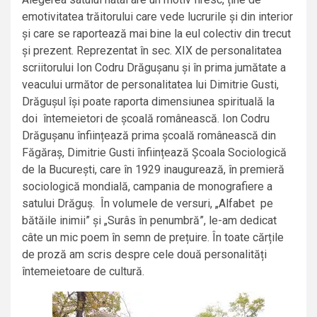
emotivitatea trăitorului care vede lucrurile și din interior
și care se raportează mai bine la eul colectiv din trecut
și prezent. Reprezentat în sec. XIX de personalitatea
scriitorului Ion Codru Drăgușanu și în prima jumătate a
veacului următor de personalitatea lui Dimitrie Gusti,
Drăgușul își poate raporta dimensiunea spirituală la
doi întemeietori de școală românească. Ion Codru
Drăgușanu înființează prima școală românească din
Făgăraș, Dimitrie Gusti înființează Școala Sociologică
de la București, care în 1929 inaugurează, în premieră
sociologică mondială, campania de monografiere a
satului Drăguș. În volumele de versuri, „Alfabet pe
bătăile inimii” și „Surâs în penumbră”, le-am dedicat
câte un mic poem în semn de prețuire. În toate cărțile
de proză am scris despre cele două personalități
întemeietoare de cultură.