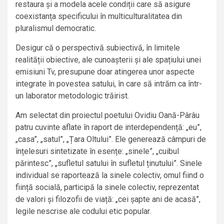
restaura și a modela acele condiții care să asigure
coexistanța specificului în multiculturalitatea din
pluralismul democratic.
Desigur că o perspectivă subiectivă, în limitele
realității obiective, ale cunoașterii și ale spațiului unei
emisiuni Tv, presupune doar atingerea unor aspecte
integrate în povestea satului, în care să intrăm ca într-
un laborator metodologic trăirist.
Am selectat din proiectul poetului Ovidiu Oană-Pârâu
patru cuvinte aflate în raport de interdependență: „eu”,
„casa”, „satul”, „Țara Oltului”. Ele generează câmpuri de
înțelesuri sintetizate în esențe: „sinele”, „cuibul
părintesc”, „sufletul satului în sufletul ținutului”. Sinele
individual se raportează la sinele colectiv, omul fiind o
ființă socială, participă la sinele colectiv, reprezentat
de valori și filozofii de viață: „cei șapte ani de acasă”,
legile nescrise ale codului etic popular.