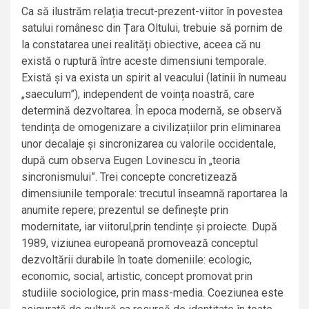
Ca să ilustrăm relația trecut-prezent-viitor în povestea
satului românesc din Țara Oltului, trebuie să pornim de
la constatarea unei realități obiective, aceea că nu
există o ruptură între aceste dimensiuni temporale.
Există și va exista un spirit al veacului (latinii în numeau
„saeculum”), independent de voința noastră, care
determină dezvoltarea. În epoca modernă, se observă
tendința de omogenizare a civilizațiilor prin eliminarea
unor decalaje și sincronizarea cu valorile occidentale,
după cum observa Eugen Lovinescu în „teoria
sincronismului”. Trei concepte concretizează
dimensiunile temporale: trecutul înseamnă raportarea la
anumite repere; prezentul se definește prin
modernitate, iar viitorul,prin tendințe și proiecte. După
1989, viziunea europeană promovează conceptul
dezvoltării durabile în toate domeniile: ecologic,
economic, social, artistic, concept promovat prin
studiile sociologice, prin mass-media. Coeziunea este