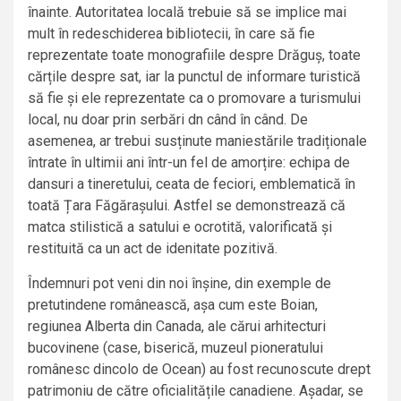
înainte. Autoritatea locală trebuie să se implice mai
mult în redeschiderea bibliotecii, în care să fie
reprezentate toate monografiile despre Drăguș, toate
cărțile despre sat, iar la punctul de informare turistică
să fie și ele reprezentate ca o promovare a turismului
local, nu doar prin serbări dn când în când. De
asemenea, ar trebui susținute maniestările tradiționale
întrate în ultimii ani într-un fel de amorțire: echipa de
dansuri a tineretului, ceata de feciori, emblematică în
toată Țara Făgărașului. Astfel se demonstrează că
matca stilistică a satului e ocrotită, valorificată și
restituită ca un act de idenitate pozitivă.
Îndemnuri pot veni din noi înșine, din exemple de
pretutindene românească, așa cum este Boian,
regiunea Alberta din Canada, ale cărui arhitecturi
bucovinene (case, biserică, muzeul pioneratului
românesc dincolo de Ocean) au fost recunoscute drept
patrimoniu de către oficialitățile canadiene. Așadar, se