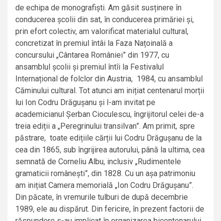
de echipa de monografiști. Am găsit susținere în
conducerea școlii din sat, în conducerea primăriei și,
prin efort colectiv, am valorificat materialul cultural,
concretizat în premiul întâi la Faza Națoinală a
concursului „Cântarea României” din 1977, cu
ansamblul școlii și premiul întîi la Festivalul
Internațional de folclor din Austria, 1984, cu ansamblul
Căminului cultural. Tot atunci am inițiat centenarul morții
lui Ion Codru Drăgușanu și l-am invitat pe
academicianul Șerban Cioculescu, îngrijitorul celei de-a
treia ediții a „Peregrinului transilvan”. Am primit, spre
păstrare, toate edițiile cărții lui Codru Drăgușanu de la
cea din 1865, sub îngrijirea autorului, până la ultima, cea
semnată de Corneliu Albu, inclusiv „Rudimentele
gramaticii românești”, din 1828. Cu un așa patrimoniu
am inițiat Camera memorială „Ion Codru Drăgușanu”.
Din păcate, în vremurile tulburi de după decembrie
1989, ele au dispărut. Din fericire, în prezent factorii de
răspundere s-au implicat în organizarea bicentenarului