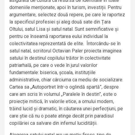
asigurată de cultură ca resursă de identitate în toate
domeniile menționate, apoi în turism, investiții. Pentru
argumentare, selectez două repere, pe care le raportez
la specificul profesiei și aleg două sate din Țara
Oltului, satul Lisa și satul natal. Sunt semnificative și
pentru ce înseamă raportarea eului individual la
colectivitatea reprezentată de elite. Întorcându-se în
satul natal, scriitorul Octavian Paler proiecta imaginea
satului în destinul copilului trăitor în colectivitate
patriarhală, pe care o vede în jurul valorilor
fundamentale: biserica, școala, instituțiile
administrative, chiar cârciuma ca mediu de socializare.
Cartea sa „Autoportret într-o oglindă spartă”, despre
care am scris în volumul „Paralele în destin”, este o
proiecție mitică, în valorile etice, a omului modern,
trăind lucid și dramatic, în căutarea unei perfecțiuni, pe
care știe că nu o poate atinge decât prin paradisul
copilăriei ca salvare din infernul lucidității.
Alegerea satului natal are un motiv firesc, ține de