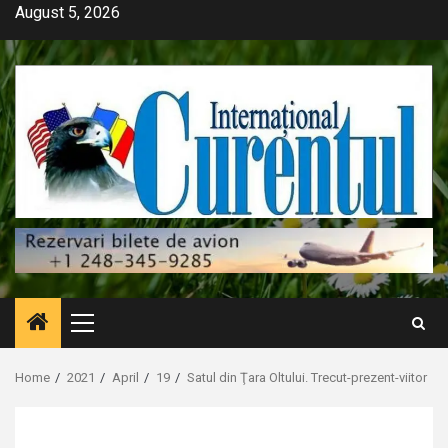
Skip
August 5, 2026
to
content
Primary
Menu
Home
2021
April
19
Satul din Ţara Oltului. Trecut-prezent-viitor