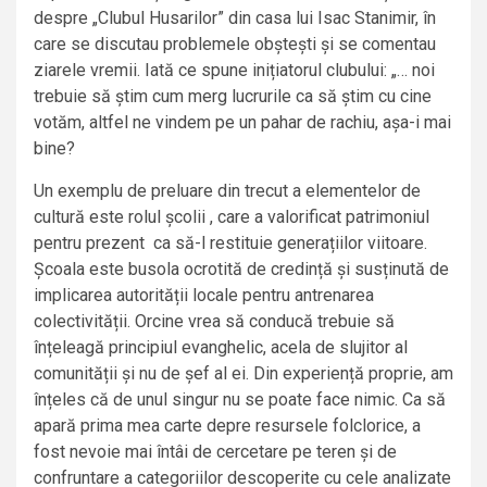
despre „Clubul Husarilor” din casa lui Isac Stanimir, în
care se discutau problemele obștești și se comentau
ziarele vremii. Iată ce spune inițiatorul clubului: „… noi
trebuie să știm cum merg lucrurile ca să știm cu cine
votăm, altfel ne vindem pe un pahar de rachiu, așa-i mai
bine?
Un exemplu de preluare din trecut a elementelor de
cultură este rolul școlii , care a valorificat patrimoniul
pentru prezent ca să-l restituie generațiilor viitoare.
Școala este busola ocrotită de credință și susținută de
implicarea autorității locale pentru antrenarea
colectivității. Orcine vrea să conducă trebuie să
înțeleagă principiul evanghelic, acela de slujitor al
comunității și nu de șef al ei. Din experiență proprie, am
înțeles că de unul singur nu se poate face nimic. Ca să
apară prima mea carte depre resursele folclorice, a
fost nevoie mai întâi de cercetare pe teren și de
confruntare a categoriilor descoperite cu cele analizate