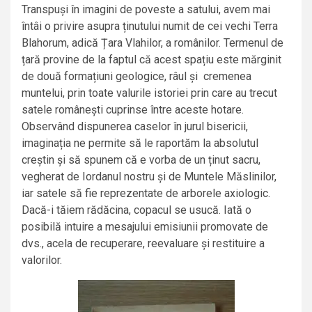
Transpuși în imagini de poveste a satului, avem mai
întâi o privire asupra ținutului numit de cei vechi Terra
Blahorum, adică Țara Vlahilor, a românilor. Termenul de
țară provine de la faptul că acest spațiu este mărginit
de două formațiuni geologice, râul și cremenea
muntelui, prin toate valurile istoriei prin care au trecut
satele românești cuprinse între aceste hotare.
Observând dispunerea caselor în jurul bisericii,
imaginația ne permite să le raportăm la absolutul
creștin și să spunem că e vorba de un ținut sacru,
vegherat de Iordanul nostru și de Muntele Măslinilor,
iar satele să fie reprezentate de arborele axiologic.
Dacă-i tăiem rădăcina, copacul se usucă. Iată o
posibilă intuire a mesajului emisiunii promovate de
dvs., acela de recuperare, reevaluare și restituire a
valorilor.