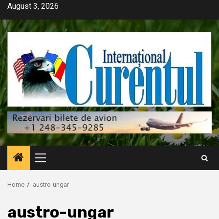
Skip
August 3, 2026
to
content
Primary
Menu
Home
austro-ungar
austro-ungar