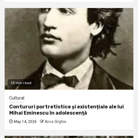
13 min read
Cultural
Contururi portretistice și existențiale ale lui
Mihai Eminescu în adolescență
May 14, 2026
Anca Sirghie