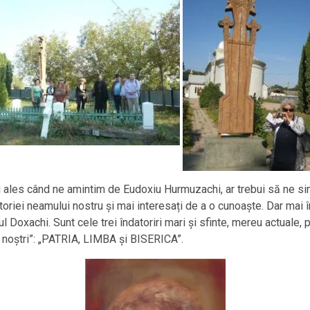
ai ales când ne amintim de Eudoxiu Hurmuzachi, ar trebui să ne s
storiei neamului nostru și mai interesați de a o cunoaște. Dar mai 
ul Doxachi. Sunt cele trei îndatoriri mari și sfinte, mereu actuale,
 noștri”: „PATRIA, LIMBA și BISERICA”.