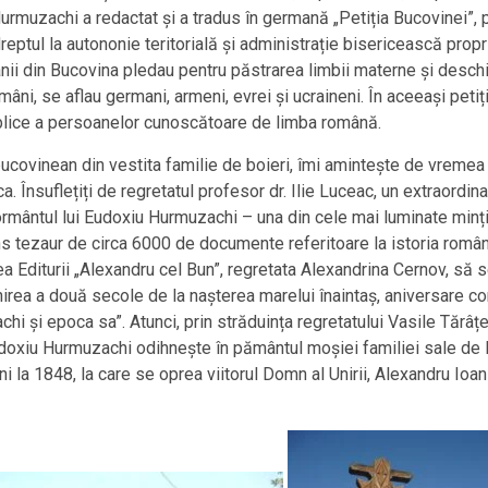
urmuzachi a redactat și a tradus în germană „Petiția Bucovinei”, p
reptul la autononie teritorială și administrație bisericească prop
mânii din Bucovina pledau pentru păstrarea limbii materne și desc
mâni, se aflau germani, armeni, evrei și ucraineni. În aceeași peti
publice a persoanelor cunoscătoare de limba română.
bucovinean din vestita familie de boieri, îmi amintește de vremea
. Însuflețiți de regretatul profesor dr. Ilie Luceac, un extraordina
ântul lui Eudoxiu Hurmuzachi – una din cele mai luminate minți 
s tezaur de circa 6000 de documente referitoare la istoria românil
 Editurii „Alexandru cel Bun”, regretata Alexandrina Cernov, să
irea a două secole de la nașterea marelui înaintaș, aniversare co
 și epoca sa”. Atunci, prin străduința regretatului Vasile Tărâțea
oxiu Hurmuzachi odihnește în pământul moșiei familiei sale de l
i la 1848, la care se oprea viitorul Domn al Unirii, Alexandru Ioa