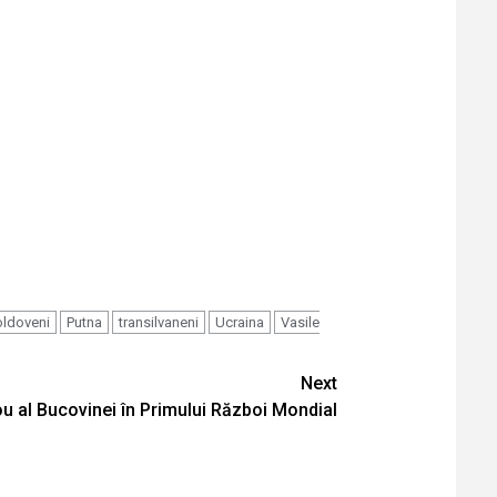
ldoveni
Putna
transilvaneni
Ucraina
Vasile
Next
u al Bucovinei în Primului Război Mondial