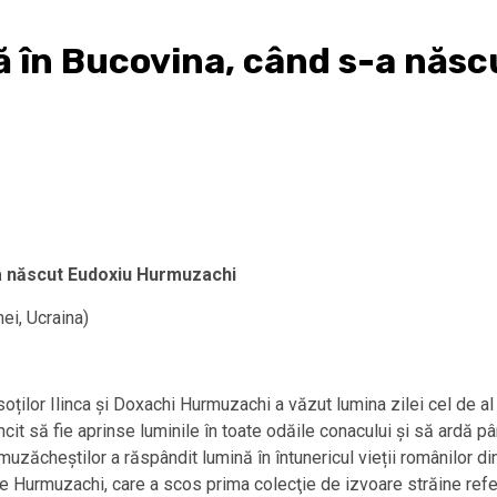
ă în Bucovina, când s-a născ
-a născut Eudoxiu Hurmuzachi
ei, Ucraina)
oților Ilinca și Doxachi Hurmuzachi a văzut lumina zilei cel de al
it să fie aprinse luminile în toate odăile conacului și să ardă pâ
uzăcheștilor a răspândit lumină în întunericul vieții românilor din 
e Hurmuzachi, care a scos prima colecţie de izvoare străine refe