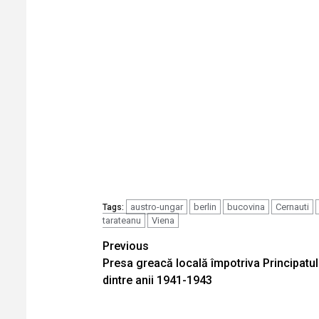
austro-ungar
berlin
bucovina
Cernauti
Tags:
tarateanu
Viena
Continue
Previous
Presa greacă locală împotriva Principatul
Reading
dintre anii 1941-1943