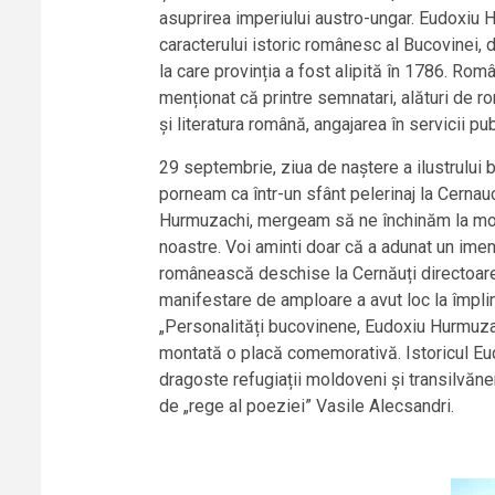
asuprirea imperiului austro-ungar. Eudoxiu H
caracterului istoric românesc al Bucovinei, d
la care provinția a fost alipită în 1786. Ro
menționat că printre semnatari, alături de ro
și literatura română, angajarea în servicii 
29 septembrie, ziua de naștere a ilustrului 
porneam ca într-un sfânt pelerinaj la Cernauca
Hurmuzachi, mergeam să ne închinăm la morm
noastre. Voi aminti doar că a adunat un imen
românească deschise la Cernăuți directoarea
manifestare de amploare a avut loc la împlin
„Personalități bucovinene, Eudoxiu Hurmuzachi
montată o placă comemorativă. Istoricul Eud
dragoste refugiații moldoveni și transilvănen
de „rege al poeziei” Vasile Alecsandri.