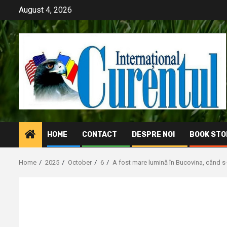
Skip
August 4, 2026
to
content
HOME
CONTACT
DESPRE NOI
BOOK STO
Home
2025
October
6
A fost mare lumină în Bucovina, când 