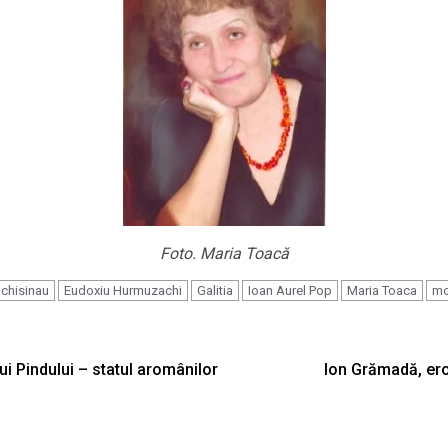
Foto. Maria Toacă
chisinau
Eudoxiu Hurmuzachi
Galitia
Ioan Aurel Pop
Maria Toaca
mo
ui Pindului – statul aromânilor
Ion Grămadă, ero