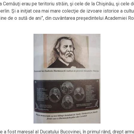
Cernăuţi erau pe teritoriu străin, şi cele de la Chişinău, şi cele de
Berlin. Şi a iniţiat cea mai mare colecţie de izvoare istorice a cu
bine de o sută de ani”, din cuvântarea președintelui Academiei R
re a fost mareșal al Ducatului Bucovinei, în primul rând, drept arm