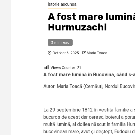
Istorie ascunsa
A fost mare lumin
Hurmuzachi
3 min read
October 6, 2025
Maria Toaca
Views Counter:
21
A fost mare lumină în Bucovina, când s
Autor: Maria Toacă (Cernăuţi, Nordul Bucovin
La 29 septembrie 1812 în vestita familie a s
bucuros de acest dar ceresc, boierul a porunc
multă lumină, al doilea născut în familia Hurm
bucovinean mare, avut şi deştept, Eudoxiu d