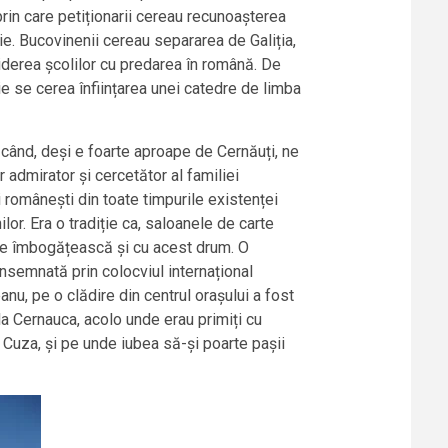
rin care petiționarii cereau recunoașterea
rie. Bucovinenii cereau separarea de Galiția,
hiderea școlilor cu predarea în română. De
ție se cerea înființarea unei catedre de limba
 când, deși e foarte aproape de Cernăuți, ne
r admirator și cercetător al familiei
românești din toate timpurile existenței
or. Era o tradiție ca, saloanele de carte
 se îmbogățească și cu acest drum. O
nsemnată prin colocviul internațional
nu, pe o clădire din centrul orașului a fost
a Cernauca, acolo unde erau primiți cu
n Cuza, și pe unde iubea să-și poarte pașii