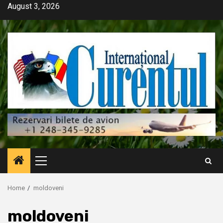
Skip
August 3, 2026
to
content
Primary
Menu
Home
moldoveni
moldoveni