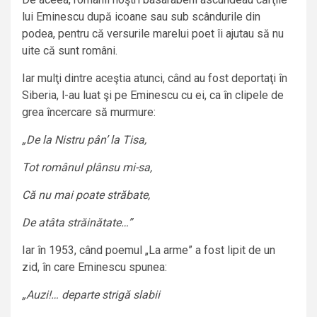
lui Eminescu după icoane sau sub scândurile din
podea, pentru că versurile marelui poet îi ajutau să nu
uite că sunt români.
Iar mulţi dintre aceştia atunci, când au fost deportaţi în
Siberia, l-au luat şi pe Eminescu cu ei, ca în clipele de
grea încercare să murmure:
„De la Nistru pân’ la Tisa,
Tot românul plânsu mi-sa,
Că nu mai poate străbate,
De atâta străinătate…”
Iar în 1953, când poemul „La arme” a fost lipit de un
zid, în care Eminescu spunea:
„Auzi!… departe strigă slabii