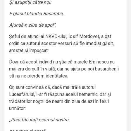
Şi asupriţii către noi:
E glasul blândei Basarabii,
Ajunsă-n ziua de apoi”,
Şeful de atunci al NKVD-ului, Iosif Mordoveţ, a dat
ordin ca autorul acestor versuri să fie imediat găsit,
arestat şi împuşcat.
Doar că acest individ nu ştia că marele Eminescu nu
mai era demult în viaţă, dar ne ajuta pe noi basarabenii
să nu ne pierdem identitatea.
Or, sunt convinsă că, dacă mai trăia autorul
Luceafărului, i-ar fi răspuns acelui nemernic, dar şi
trădătorilor noştri de neam din ziua de azi în felul
următor:
„Prea făcuraţi neamul nostru