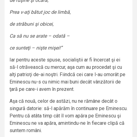
de ruşine şi ocară,
Prea v-aţi bătut joc de limbă,
de străbuni şi obicei,
Ca să nu se arate – odată –
ce sunteţi – nişte mişei!”
Iar pentru aceste spuse, socialiştii ar fi încercat şi ei
să-l otrăvească cu mercur, aşa cum au procedat şi cu
alţi patrioţi de-ai noştri. Fiindcă cei care l-au omorât pe
Eminescu nu-s cu nimic mai buni decât vânzătorii de
ţară pe care-i avem în prezent.
Aşa că nouă, celor de astăzi, nu ne rămâne decât o
singură datorie: să-l apărăm în continuare pe Eminescu.
Pentru că atâta timp cât îl vom apăra pe Eminescu şi
Eminescu ne va apăra, amintindu-ne în fiecare clipă că
suntem români.