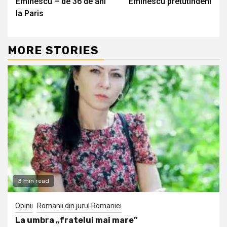
Eminescu – de 36 de ani
Eminescu pretutindeni
Reading
la Paris
MORE STORIES
3 min read
Opinii
Romanii din jurul Romaniei
La umbra „fratelui mai mare”