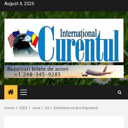
Skip
August 4, 2026
to
content
Primary
Menu
Home
2025
June
24
Eminescu ne ţine împreună