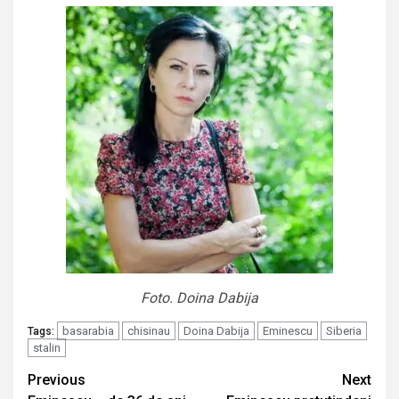
Foto. Doina Dabija
basarabia
chisinau
Doina Dabija
Eminescu
Siberia
Tags:
stalin
Continue
Previous
Next