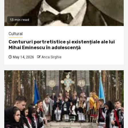
13 min read
Cultural
Contururi portretistice și existențiale ale lui
Mihai Eminescu în adolescență
May 14, 2026
Anca Sirghie