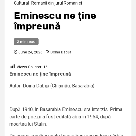
Cultural
Romanii din jurul Romaniei
Eminescu ne ţine
împreună
2 min read
June 24, 2025
Doina Dabija
Views Counter:
16
Eminescu
ne ţine împreună
Autor: Doina Dabija (Chişinău, Basarabia)
După 1940, în Basarabia Eminescu era interzis. Prima
carte de poezii a fost editată abia în 1954, după
moartea lui Stalin.
De aceea, românii noştri basarabeni ascundeau cărţile