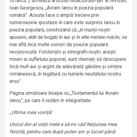
fu Iancu”), urmează articolul redactorului-șef al revistei,
Ioan Georgescu, „Avram Iancu în poezia populară
română”. Acesta face o amplă trecere prin
numeroasele ipostaze în care este surprins Iancu în
poezia populară, conchizând că „în munții noștri
apuseni, atât de bogați în aur și în alte metale nobile, se
mai află încă multe comori de poezie populară
necunoscută. Folcloriștii și etnografii noștri, acești
mineri ai sufletului poporal, sunt chemați să descopere
încă mult aur și argint de adevărată gândire și simțire
românească, în legătură cu numele neuitatului nostru
erou”.
Pagina următoare începe cu „Testamentul lui Avram
Iancu”, pe care îl redăm în integralitate:
„Ultima mea voință!
Unicul dor al vieții mele e să-mi văd Națiunea mea
fericită, pentru care după puteri am și lucrat până