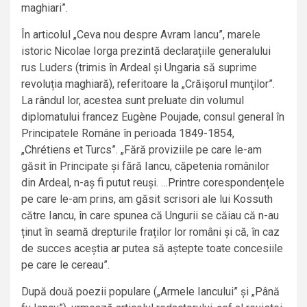
maghiari”.
În articolul „Ceva nou despre Avram Iancu”, marele
istoric Nicolae Iorga prezintă declarațiile generalului
rus Luders (trimis în Ardeal și Ungaria să suprime
revoluția maghiară), referitoare la „Crăişorul munţilor”.
La rândul lor, acestea sunt preluate din volumul
diplomatului francez Eugène Poujade, consul general în
Principatele Române în perioada 1849-1854,
„Chrétiens et Turcs”. „Fără proviziile pe care le-am
găsit în Principate și fără Iancu, căpetenia românilor
din Ardeal, n-aș fi putut reuși. …Printre corespondențele
pe care le-am prins, am găsit scrisori ale lui Kossuth
către Iancu, în care spunea că Ungurii se căiau că n-au
ținut în seamă drepturile fraților lor români și că, în caz
de succes aceștia ar putea să aștepte toate concesiile
pe care le cereau”.
După două poezii populare („Armele Iancului” și „Până