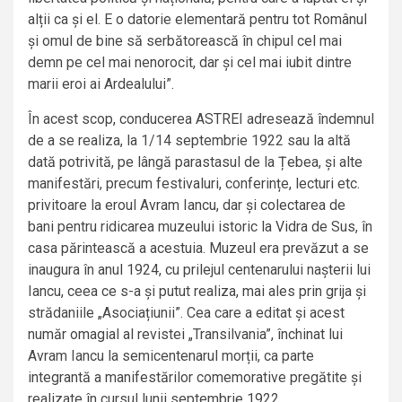
alții ca și el. E o datorie elementară pentru tot Românul
și omul de bine să serbătorească în chipul cel mai
demn pe cel mai nenorocit, dar și cel mai iubit dintre
marii eroi ai Ardealului”.
În acest scop, conducerea ASTREI adresează îndemnul
de a se realiza, la 1/14 septembrie 1922 sau la altă
dată potrivită, pe lângă parastasul de la Țebea, și alte
manifestări, precum festivaluri, conferințe, lecturi etc.
privitoare la eroul Avram Iancu, dar și colectarea de
bani pentru ridicarea muzeului istoric la Vidra de Sus, în
casa părintească a acestuia. Muzeul era prevăzut a se
inaugura în anul 1924, cu prilejul centenarului nașterii lui
Iancu, ceea ce s-a și putut realiza, mai ales prin grija și
strădaniile „Asociațiunii”. Cea care a editat și acest
număr omagial al revistei „Transilvania”, închinat lui
Avram Iancu la semicentenarul morții, ca parte
integrantă a manifestărilor comemorative pregătite și
realizate în cursul lunii septembrie 1922.