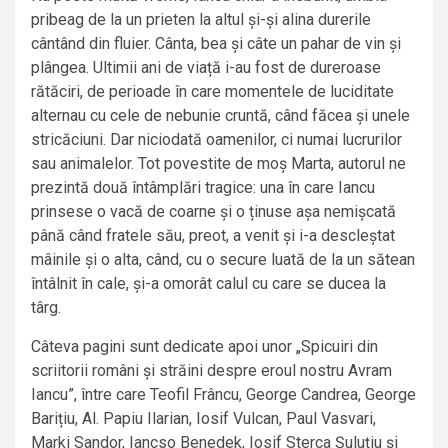
pribeag de la un prieten la altul și-și alina durerile
cântând din fluier. Cânta, bea și câte un pahar de vin și
plângea. Ultimii ani de viață i-au fost de dureroase
rătăciri, de perioade în care momentele de luciditate
alternau cu cele de nebunie cruntă, când făcea și unele
stricăciuni. Dar niciodată oamenilor, ci numai lucrurilor
sau animalelor. Tot povestite de moș Marta, autorul ne
prezintă două întâmplări tragice: una în care Iancu
prinsese o vacă de coarne și o ținuse așa nemișcată
până când fratele său, preot, a venit și i-a descleștat
mâinile și o alta, când, cu o secure luată de la un sătean
întâlnit în cale, și-a omorât calul cu care se ducea la
târg.
Câteva pagini sunt dedicate apoi unor „Spicuiri din
scriitorii români și străini despre eroul nostru Avram
Iancu”, între care Teofil Frâncu, George Candrea, George
Barițiu, Al. Papiu Ilarian, Iosif Vulcan, Paul Vasvari,
Marki Sandor, Iancso Benedek, Iosif Sterca Șuluțiu și