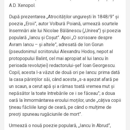
A.D. Xenopol.
După prezentarea „Atrocităților ungurești în 1848/9” și
poezia „Eroii”, autor Volbură Poiană, urmează scurtele
însemnări ale lui Nicolae Bălănescu („Unirea”) și poezia
populară „Iancu și Coșut”. Apoi „O scrisoare despre
Avram Iancu – și altele”, adresată de Ion Gorun
(pseudonimul scriitorului Alexandru Hodoș, nepot al
protopopului Balint, cel mai apropiat al lui Iancu în
perioada revoluției) redactorului-șef Ioan Georgescu.
Copil, acesta l-a văzut de două ori pe Iancu: prima dată
la casa părinților săi, când acesta „s-a așezat afară pe
un scaun, a cerut apă și a rămas toată vremea mut și
nepăsător la toate întrebările ce i se făceau”; a doua
oară la înmormântarea eroului moților, unde „câțiva copii
țineau făcliile lungi de ceară, pe când o mulțime de
preoți spuneau rugăciunile de mort”.
Urmează o nouă poezie populară, „Iancu în Abrud”,