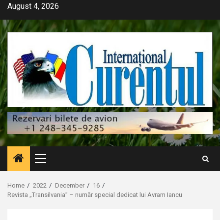
Skip
August 4, 2026
to
content
Primary
Menu
Home
2022
December
16
Revista „Transilvania” – număr special dedicat lui Avram Iancu