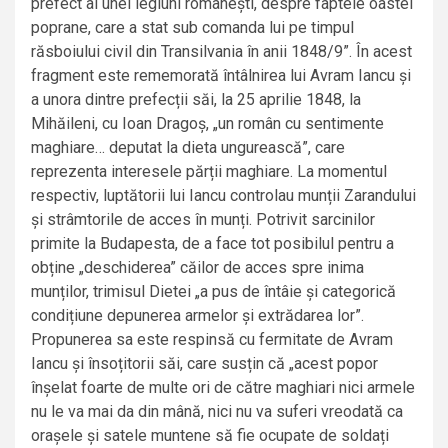
prefect al unei legiuni românești, despre faptele oastei
poprane, care a stat sub comanda lui pe timpul
răsboiului civil din Transilvania în anii 1848/9”. În acest
fragment este rememorată întâlnirea lui Avram Iancu și
a unora dintre prefecții săi, la 25 aprilie 1848, la
Mihăileni, cu Ioan Dragoș, „un român cu sentimente
maghiare… deputat la dieta ungurească”, care
reprezenta interesele părții maghiare. La momentul
respectiv, luptătorii lui Iancu controlau munții Zarandului
și strâmtorile de acces în munți. Potrivit sarcinilor
primite la Budapesta, de a face tot posibilul pentru a
obține „deschiderea” căilor de acces spre inima
munților, trimisul Dietei „a pus de întâie și categorică
condițiune depunerea armelor și extrădarea lor”.
Propunerea sa este respinsă cu fermitate de Avram
Iancu și însoțitorii săi, care susțin că „acest popor
înșelat foarte de multe ori de către maghiari nici armele
nu le va mai da din mână, nici nu va suferi vreodată ca
orașele și satele muntene să fie ocupate de soldați