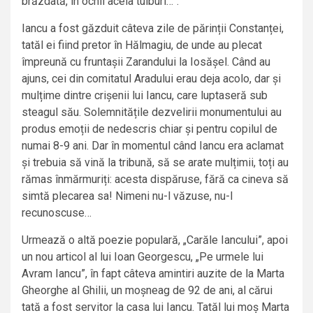
brăzdată, în ochii aceia tulburi…”.
Iancu a fost găzduit câteva zile de părinții Constanței,
tatăl ei fiind pretor în Hălmagiu, de unde au plecat
împreună cu fruntașii Zarandului la Iosășel. Când au
ajuns, cei din comitatul Aradului erau deja acolo, dar și
mulțime dintre crișenii lui Iancu, care luptaseră sub
steagul său. Solemnitățile dezvelirii monumentului au
produs emoții de nedescris chiar și pentru copilul de
numai 8-9 ani. Dar în momentul când Iancu era aclamat
și trebuia să vină la tribună, să se arate mulțimii, toți au
rămas înmărmuriți: acesta dispăruse, fără ca cineva să
simtă plecarea sa! Nimeni nu-l văzuse, nu-l
recunoscuse…
Urmează o altă poezie populară, „Carăle Iancului”, apoi
un nou articol al lui Ioan Georgescu, „Pe urmele lui
Avram Iancu”, în fapt câteva amintiri auzite de la Marta
Gheorghe al Ghilii, un moșneag de 92 de ani, al cărui
tată a fost servitor la casa lui Iancu. Tatăl lui moș Marta