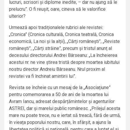
lucruri, scrisori și diplome inedite, – dar nu ajung să le
prelucru”. O fi reușit, oare, cineva să le valorifice
ulterior?
Urmează apoi tradiționalele rubrici ale revistei:
„Cronica” (Cronica culturală, Cronica teatrală, Cronica
economică, La noi și la alții), „Cărți românești”, „Reviste
românești”, „Cărți străine”, precum și tristul anunț al
decesului directorului Andrei Bârseanu: „La încheierea
acestui nr. ne vine știrea tristă despre moartea iubitului
nostru director Andreiu Bârseanu. Nrul proxim al
revistei va fi închinat amintirii lui”.
Revista se încheie cu un mesaj de la „Asociațiune”
pentru comemorarea a 50 de ani de la moartea lui
Avram Iancu, adresat despărțămintelor și agenturilor
ASTREI, dar și marelui public românesc. „Prilejul acesta
mare nu poate trece, nu e iertat să treacă, fără de urmă,
în vieața poporului nostru, care, în sfârșit, a ajuns la
libertatea politică și națională, pentru care a luptat el și