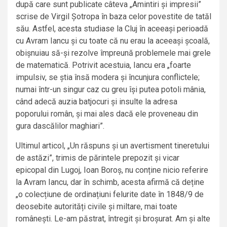
după care sunt publicate câteva „Amintiri și impresii”
scrise de Virgil Șotropa în baza celor povestite de tatăl
său. Astfel, acesta studiase la Cluj în aceeași perioadă
cu Avram Iancu și cu toate că nu erau la aceeași școală,
obișnuiau să-și rezolve împreună problemele mai grele
de matematică. Potrivit acestuia, Iancu era „foarte
impulsiv, se știa însă modera și încunjura conflictele;
numai într-un singur caz cu greu își putea potoli mânia,
când adecă auzia batjocuri și insulte la adresa
poporului român, și mai ales dacă ele proveneau din
gura dascălilor maghiari”.
Ultimul articol, „Un răspuns și un avertisment tineretului
de astăzi”, trimis de părintele prepozit și vicar
epicopal din Lugoj, Ioan Boroș, nu conține nicio referire
la Avram Iancu, dar în schimb, acesta afirmă că deține
„o colecțiune de ordinațiuni felurite date în 1848/9 de
deosebite autorități civile și miltare, mai toate
românești. Le-am păstrat, întregit și broșurat. Am și alte