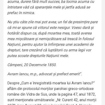
acuma, durere fără mult succes, ba tocma acuma cu
întristare văd că speranțele mele și jertfa adusă se
prefac în nimica.
Nu știu câte zile mai pot avea; un fel de presimțire pare
că mi-ar spune că viitorul este nesigur. Voesc dară și
hotărât dispun ca, după moartea mea, toată averea
mea mișcătoare și nemișcătoare să treacă în folosul
Națiunii, pentru ajutor la înființarea unei academii de
drepturi, tare crezând că luptătorii cu arma legii vor
putea scoate drepturile Națiunii mele.
Câmpeni, 20 Decemvrie 1850.
Avram Iancu, m.p., advocat și prefect emerit”.
Despre „Cum e înregistrată moartea lui Avram Iancu?”
aflăm din protocolul morților parohiei greco-ortodoxe
române din Vidra de Sus, unde la pagina 47, anul 1872,
sunt menționate următoarele: „Nr. Curent 42, anul morții