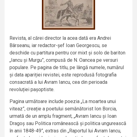
Revista, al cărei director la acea dată era Andrei
Bârseanu, iar redactor-șef Ioan Georgescu, se
deschide cu partitura pentru cor mixt și solo de bariton
„Iancu și Murgu”, compusă de N. Oancea pe versuri
populare. Pe pagina de titlu, pe lângă numele, numărul
și data apariției revistei, este reprodusă fotografia
consacrată a lui Avram Iancu, cea din perioada
revoluției pașoptiste.
Pagina următoare include poezia „La moartea unui
viteaz”, creație a poetului semănătorist Ion Borcia,
urmată de un amplu fragment, „Avram Iancu și Ioan
Dragoș sau Politica românească și politica ungurească
în anii 1848-49”, extras din „Raportul lui Avram Iancu,