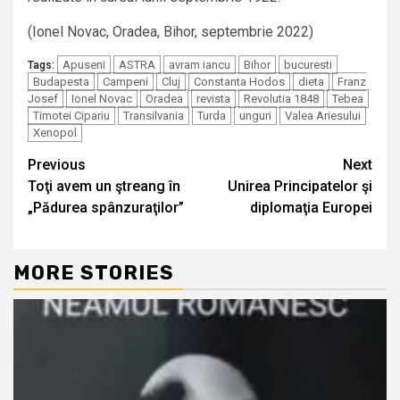
(Ionel Novac, Oradea, Bihor, septembrie 2022)
Apuseni
ASTRA
avram iancu
Bihor
bucuresti
Tags:
Budapesta
Campeni
Cluj
Constanta Hodos
dieta
Franz
Josef
Ionel Novac
Oradea
revista
Revolutia 1848
Tebea
Timotei Cipariu
Transilvania
Turda
unguri
Valea Ariesului
Xenopol
Continue
Previous
Next
Toţi avem un ştreang în
Unirea Principatelor şi
Reading
„Pădurea spânzuraţilor”
diplomaţia Europei
MORE STORIES