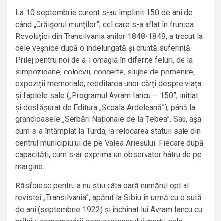
La 10 septembrie curent s-au împlinit 150 de ani de
când „Crăişorul munţilor”, cel care s-a aflat în fruntea
Revoluției din Transilvania anilor 1848-1849, a trecut la
cele veșnice după o îndelungată și cruntă suferință.
Prilej pentru noi de a-l omagia în diferite feluri, de la
simpozioane, colocvii, concerte, slujbe de pomenire,
expoziții memoriale, reeditarea unor cărți despre viața
și faptele sale („Programul Avram Iancu – 150”, inițiat
și desfășurat de Editura „Școala Ardeleană”), până la
grandioasele „Serbări Naționale de la Țebea”. Sau, așa
cum s-a întâmplat la Turda, la relocarea statuii sale din
centrul municipiului de pe Valea Arieșului. Fiecare după
capacități, cum s-ar exprima un observator hâtru de pe
margine…
Răsfoiesc pentru a nu știu câta oară numărul opt al
revistei „Transilvania”, apărut la Sibiu în urmă cu o sută
de ani (septembrie 1922) și închinat lui Avram Iancu cu