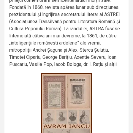
prilejul comemorării semicentenarului morții sale.
Fondată în 1868, revista apărea lunar sub direcțiunea
prezidentului și îngrijirea secretarului literar al ASTREI
(Asociațiunea Transilvană pentru Literatura Română și
Cultura Poporului Român). La rândul ei, ASTRA fusese
întemeiată câțiva ani mai devreme, la 1861, de către
„inteligențiile românești ardelene” ale vremii,
mitropoliții Andrei Șaguna și Alex. Sterca Șuluțiu,
Timotei Cipariu, George Barițiu, Axentie Severu, Ioan
Pușcariu, Vasile Pop, Iacob Bologa, dr. I. Rațiu și alții.