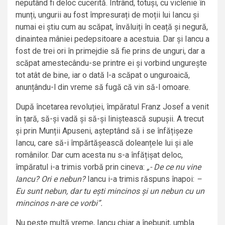
neputând fi deloc cucerită. Intrând, totuși, cu viclenie în
munți, ungurii au fost împresurați de moții lui Iancu și
numai ei știu cum au scăpat, învăluiți în ceață și negură,
dinaintea mâniei pedepsitoare a acestuia. Dar și Iancu a
fost de trei ori în primejdie să fie prins de unguri, dar a
scăpat amestecându-se printre ei și vorbind ungurește
tot atât de bine, iar o dată l-a scăpat o unguroaică,
anunțându-l din vreme să fugă că vin să-l omoare.
După încetarea revoluției, împăratul Franz Josef a venit
în țară, să-și vadă și să-și liniștească supușii. A trecut
și prin Munții Apuseni, așteptând să i se înfățișeze
Iancu, care să-i împărtășească doleanțele lui și ale
românilor. Dar cum acesta nu s-a înfățișat deloc,
împăratul i-a trimis vorbă prin cineva:
„- De ce nu vine
Iancu? Ori e nebun?
Iancu i-a trimis răspuns înapoi:
–
Eu sunt nebun, dar tu ești mincinos și un nebun cu un
mincinos n-are ce vorbi”.
Nu peste multă vreme, Iancu chiar a înebunit, umbla