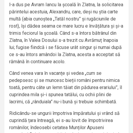
l-a dus pe Avram Iancu la școală în Zlatna, la solicitarea
părintelui acestuia, Alexandru, care, deși nu știa carte
multă (abia cunoștea „Tatăl nostru” și rugăciunile de
rost), își dădea seama ce mare lucru e învățătura și și-a
trimis feciorul la școală. Când s-a întors bătrânul din
Zlatna, în Valea Dosului s-a trezit cu Avrămuț înapoia
lui; fugise fiindcă i se făcuse urât singur și numai după
ce s-au întors amândoi la Zlatna, acesta a acceptat să
rămână în continuare acolo.
Când venea vara în vacanțe și vedea „cum se
pedepsesc și se muncesc bieții români pentru nimica
toată, pentru câte un lemn tăiat din pădurea erariului”, îl
cuprindea mila și-i spunea tatălui, cu ochii plini de
lacrimi, că „rânduiala” nu-i bună și trebuie schimbată.
Ridicându-se ungurii împotriva împăratului și vrând să
cuprindă țara întreagă, ei s-au lovit de împotrivirea
românilor, îndeosebi cetatea Munților Apuseni