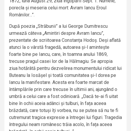
1872, luna August 29, ziua îngopării Sept. 1. Numele,
porecla și meseria celui mort: Avram Iancu Eroul
Românilor…”.
După poezia „Străbunii” a lui George Dumitrescu
urmează câteva „Amintiri despre Avram Iancu”,
prezentate de scriitoarea Constanța Hodoș. Deși aflată
atunci la o vârstă fragedă, autoarea și-l amintește
foarte bine pe Iancu, care, în toamna anului 1869,
trecuse pragul casei lor de la Hălmagiu. Se apropia
ziua hotărâtă pentru dezvelirea monumentului ridicat lui
Buteanu la Iosășel și toată comunitatea și-l dorea pe
Iancu la manifestare. Acesta era foarte marcat de
întâmplările prin care trecuse în ultimii ani, ajungând o
umbră a celui care a fost odinioară. „Dacă te-ai fi uitat
bine în ochii aceia adânci și tulburi, în fața aceea
brăzdată, care totuși îți vorbea, nu se putea să nu te fi
cutremurat tragica expresie a întregei lui figuri. Tragedia
întregului neam românesc trăia acolo, în fața aceea