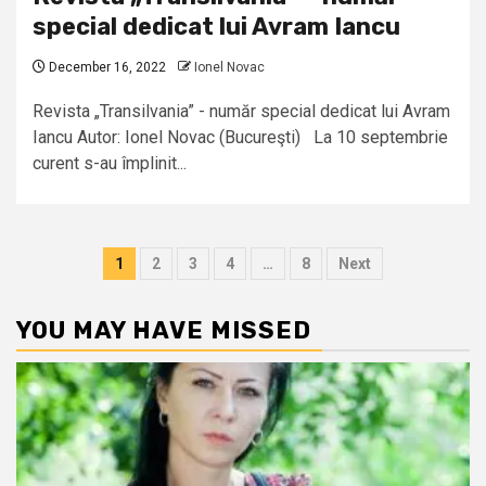
special dedicat lui Avram Iancu
December 16, 2022
Ionel Novac
Revista „Transilvania” - număr special dedicat lui Avram
Iancu Autor: Ionel Novac (Bucureşti) La 10 septembrie
curent s-au împlinit...
Posts
1
2
3
4
…
8
Next
pagination
YOU MAY HAVE MISSED