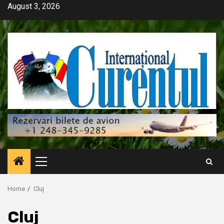
Skip
August 3, 2026
to
content
Primary
Menu
Home
Cluj
Cluj