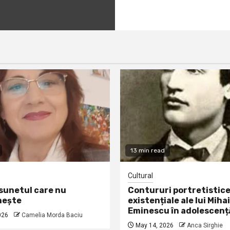
13 min read
Cultural
 sunetul care nu
Contururi portretistice
nește
existențiale ale lui Mihai
Eminescu în adolescenț
026
Camelia Morda Baciu
May 14, 2026
Anca Sirghie