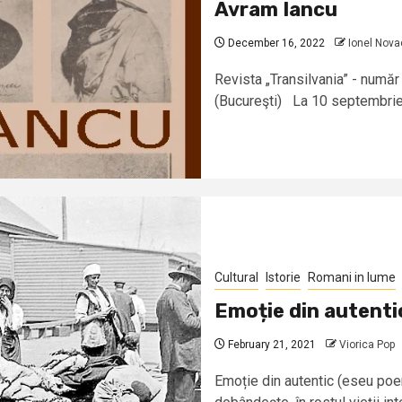
Avram Iancu
December 16, 2022
Ionel Nova
Revista „Transilvania” - număr
(Bucureşti) La 10 septembrie c
Cultural
Istorie
Romani in lume
Emoție din autenti
February 21, 2021
Viorica Pop
Emoție din autentic (eseu poe