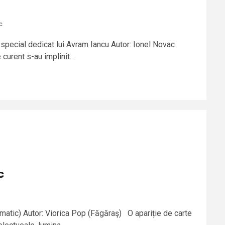
c
 special dedicat lui Avram Iancu Autor: Ionel Novac
urent s-au împlinit...
c
matic) Autor: Viorica Pop (Făgăraş) O apariție de carte