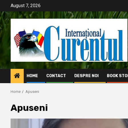
Skip
August 7, 2026
to
content
HOME
CONTACT
DESPRE NOI
BOOK STO
Home
Apuseni
Apuseni