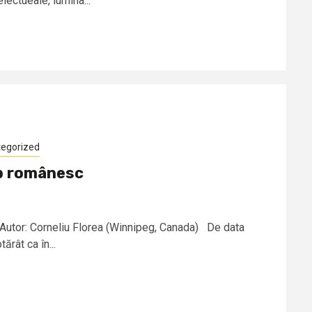
electueale, lumina...
egorized
lb românesc
 Autor: Corneliu Florea (Winnipeg, Canada) De data
rât ca în...