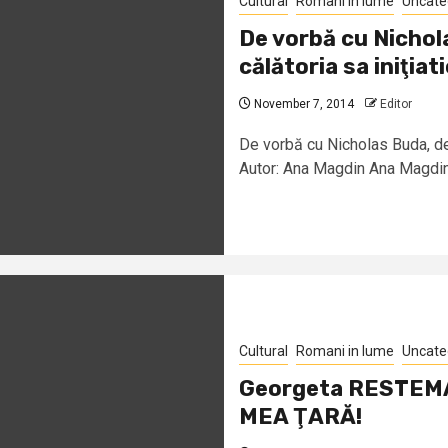
Cultural
Romani in lume
Uncate
De vorbă cu Nichol
călătoria sa iniţiati
November 7, 2014
Editor
De vorbă cu Nicholas Buda, des
Autor: Ana Magdin Ana Magdin:
Cultural
Romani in lume
Uncate
Georgeta RESTEMA
MEA ŢARĂ!