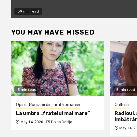
39 min read
YOU MAY HAVE MISSED
3 min read
5 min read
Opinii
Romanii din jurul Romaniei
Cultural
La umbra „fratelui mai mare”
Radioul,
îmbătrâ
May 14, 2026
Doina Dabija
May 14, 2