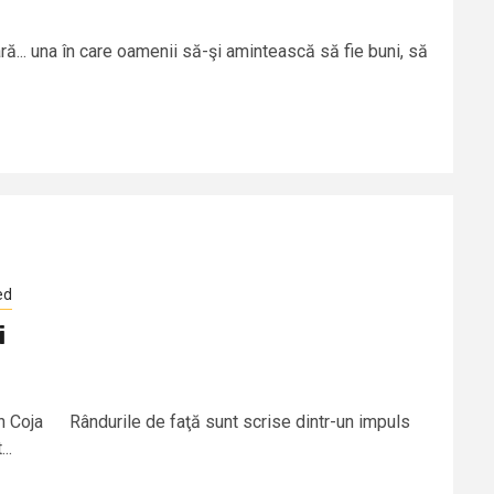
ră... una în care oamenii să-şi amintească să fie buni, să
ed
i
on Coja Rândurile de faţă sunt scrise dintr-un impuls
..