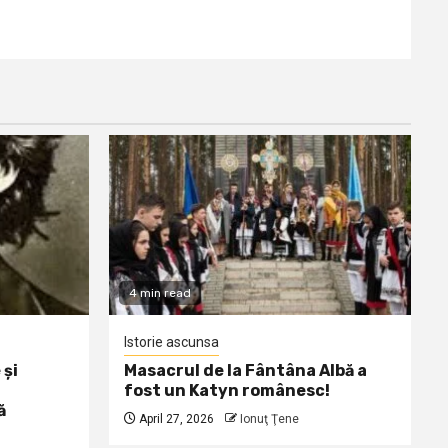
4 min read
Istorie ascunsa
 și
Masacrul de la Fântâna Albă a
fost un Katyn românesc!
ă
April 27, 2026
Ionuţ Ţene