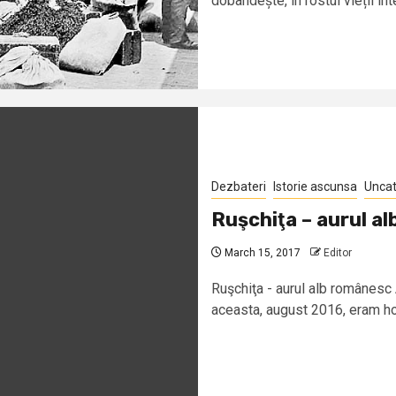
dobândește, în rostul vieții int
Dezbateri
Istorie ascunsa
Uncat
Ruşchiţa – aurul a
March 15, 2017
Editor
Ruşchiţa - aurul alb românesc
aceasta, august 2016, eram hotă