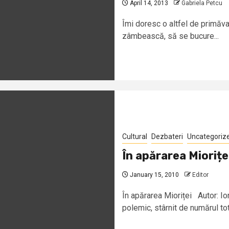
April 14, 2013
Gabriela Petcu
Îmi doresc o altfel de primăva
zâmbească, să se bucure...
Cultural
Dezbateri
Uncategoriz
În apărarea Miorițe
January 15, 2010
Editor
În apărarea Mioriței Autor: I
polemic, stârnit de numărul tot.