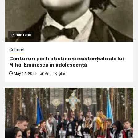
13 min read
Cultural
Contururi portretistice și existențiale ale lui
Mihai Eminescu în adolescență
May 14, 2026
Anca Sirghie