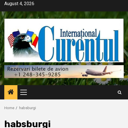
Skip
August 4, 2026
to
content
Primary
Menu
Home
habsburgi
habsburgi