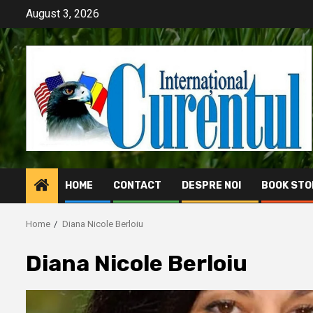
Skip
August 3, 2026
to
content
HOME
CONTACT
DESPRE NOI
BOOK STO
Home
Diana Nicole Berloiu
Diana Nicole Berloiu