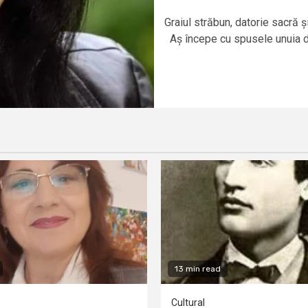
Graiul străbun, datorie sacră 
Aș începe cu spusele unuia din
13 min read
Cultural