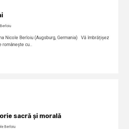
i
Berloiu
ana Nicole Berloiu (Augsburg, Germania) Vă îmbrățișez
e românește cu...
orie sacră și morală
le Berloiu