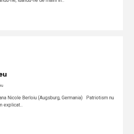
du-ne, luându-ne de mâini în...
meu
iu
Diana Nicole Berloiu (Augsburg, Germania) Patriotism nu
 explicat...