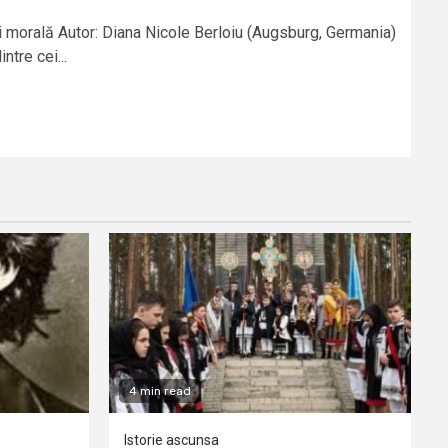
și morală Autor: Diana Nicole Berloiu (Augsburg, Germania)
tre cei...
4 min read
Istorie ascunsa