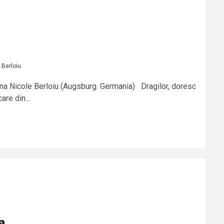
 Berloiu
na Nicole Berloiu (Augsburg. Germania) Dragilor, doresc
re din...
a