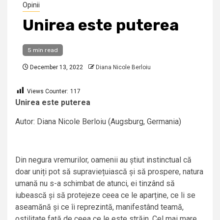
Opinii
Unirea este puterea
5 min read
December 13, 2022
Diana Nicole Berloiu
Views Counter:
117
Unirea este puterea
Autor: Diana Nicole Berloiu (Augsburg, Germania)
Din negura vremurilor, oamenii au știut instinctual că
doar uniți pot să supraviețuiască și să prospere, natura
umană nu s-a schimbat de atunci, ei tinzând să
iubească și să protejeze ceea ce le aparține, ce li se
aseamănă și ce îi reprezintă, manifestând teamă,
ostilitate față de ceea ce le este străin. Cel mai mare