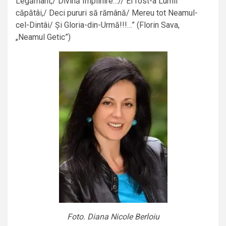
Legământ,/ Divină Împlinire…// El fost-a Lumii
căpătâi,/ Deci pururi să rămână/ Mereu tot Neamul-
cel-Dintâi/ Și Gloria-din-Urmă!!!…” (Florin Sava,
„Neamul Getic”)
Foto. Diana Nicole Berloiu