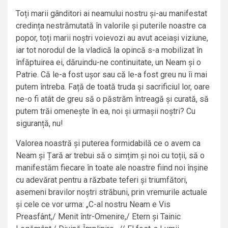
Toți marii gânditori ai neamului nostru și-au manifestat
credința nestrămutată în valorile și puterile noastre ca
popor, toți marii noștri voievozi au avut aceiași viziune,
iar tot norodul de la vladică la opincă s-a mobilizat în
înfăptuirea ei, dăruindu-ne continuitate, un Neam și o
Patrie. Că le-a fost ușor sau că le-a fost greu nu îi mai
putem întreba. Față de toată truda și sacrificiul lor, oare
ne-o fi atât de greu să o păstrăm întreagă și curată, să
putem trăi omenește în ea, noi și urmașii noștri? Cu
siguranță, nu!
Valorea noastră și puterea formidabilă ce o avem ca
Neam și Țară ar trebui să o simțim și noi cu toții, să o
manifestăm fiecare în toate ale noastre fiind noi înșine
cu adevărat pentru a răzbate teferi și triumfători,
asemeni bravilor noștri străbuni, prin vremurile actuale
și cele ce vor urma: „C-al nostru Neam e Vis
Preasfânt,/ Menit într-Omenire,/ Etern și Tainic