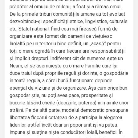
prădător al omului de milenii, a fost și a rămas omul.
De la primele triburi comunitățile umane au tot evoluat
dezvoltându-și specificități etnice, lingvistice, culturale
etc. Statul național, fiind cea mai firească formă de
organizare este format din oamenii ce viețuiesc
laolaltă pe un teritoriu bine definit, un „acasă” pentru
toți, o mare ogradă în care fiecare are responsabilități
și implicit drepturi. Indiferent cât de numeros este un
Neam, el se asemuiește cu o mare Familie care își
duce traiul după propriile reguli și dorințe, o gospodărie
în toată regula, a cărei bună funcționare depinde
esențial de viziune și de organizare. Așa cum orice bun
gospodar știe, nu poți avea pace, prosperitate și
bucurie lăsând cheile (deciziile, puterea) în mâinile unor
străini. Pe de altă parte, modelul democratic presupune
libertatea fiecărui cetățean de a participa la alegerea
liderilor, astfel încât doar un popor unit își va putea
impune și susține niște conducători loiali, benefici. În