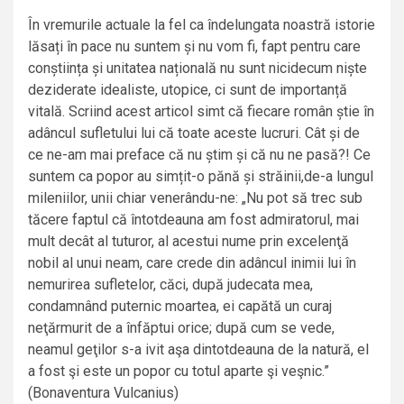
În vremurile actuale la fel ca îndelungata noastră istorie
lăsați în pace nu suntem și nu vom fi, fapt pentru care
conștiința și unitatea națională nu sunt nicidecum niște
deziderate idealiste, utopice, ci sunt de importanță
vitală. Scriind acest articol simt că fiecare român știe în
adâncul sufletului lui că toate aceste lucruri. Cât și de
ce ne-am mai preface că nu știm și că nu ne pasă?! Ce
suntem ca popor au simțit-o pănă și străinii,de-a lungul
mileniilor, unii chiar venerându-ne: „Nu pot să trec sub
tăcere faptul că întotdeauna am fost admiratorul, mai
mult decât al tuturor, al acestui nume prin excelenţă
nobil al unui neam, care crede din adâncul inimii lui în
nemurirea sufletelor, căci, după judecata mea,
condamnând puternic moartea, ei capătă un curaj
neţărmurit de a înfăptui orice; după cum se vede,
neamul geţilor s-a ivit aşa dintotdeauna de la natură, el
a fost şi este un popor cu totul aparte şi veşnic.”
(Bonaventura Vulcanius)