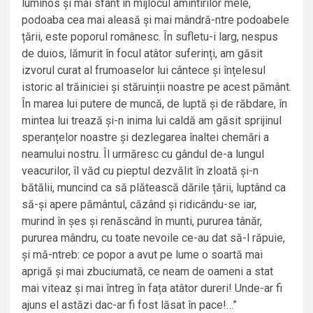
luminos și mai sfânt în mijlocul amintirilor mele,
podoaba cea mai aleasă și mai mândră-ntre podoabele
țării, este poporul românesc. În sufletu-i larg, nespus
de duios, lămurit în focul atâtor suferinți, am găsit
izvorul curat al frumoaselor lui cântece și înțelesul
istoric al trăiniciei și stăruinții noastre pe acest pământ.
În marea lui putere de muncă, de luptă și de răbdare, în
mintea lui trează și-n inima lui caldă am găsit sprijinul
speranțelor noastre și dezlegarea înaltei chemări a
neamului nostru. Îl urmăresc cu gândul de-a lungul
veacurilor, îl văd cu pieptul dezvălit în zloată și-n
bătălii, muncind ca să plătească dările țării, luptând ca
să-și apere pământul, căzând și ridicându-se iar,
murind în șes și renăscând în munti, pururea tânăr,
pururea mândru, cu toate nevoile ce-au dat să-l răpuie,
și mă-ntreb: ce popor a avut pe lume o soartă mai
aprigă și mai zbuciumată, ce neam de oameni a stat
mai viteaz și mai întreg în fața atâtor dureri! Unde-ar fi
ajuns el astăzi dac-ar fi fost lăsat în pace!…”