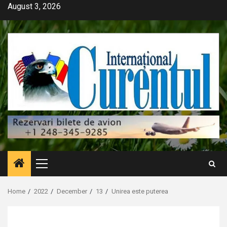
Skip
August 3, 2026
to
content
Primary
Menu
Home
2022
December
13
Unirea este puterea