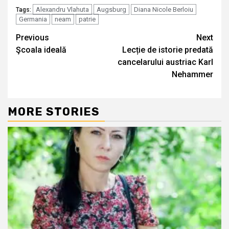
Alexandru Vlahuta
Augsburg
Diana Nicole Berloiu
Tags:
Germania
neam
patrie
Continue
Previous
Next
Şcoala ideală
Lecție de istorie predată
Reading
cancelarului austriac Karl
Nehammer
MORE STORIES