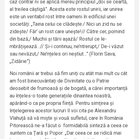
caz contrar ni se aplică mereu principiul „doi se ceartă,
al treilea câștigă”. Acesta este rostul unirii, iar unirea
este un veritabil rost între oameni în edificiul unei
societăți: „Taina celui ce clădește:/ Nici un zid nu se
zidește/ Făr’ un rost care unește!// Către cer, pornind
din bază,/ Muchii și tării așază/ Rostul ce le-
mbrățișează…// Și-i continuu, ne’ntrerupt,/ De-i văzut
sau nevăzut,/ Ne’nțeles ori neștiut…” (Florin Sava,
„Zidărie”)
Noi românii ar trebui să fim uniți cu atât mai mult cu cât
am fost binecuvântați de Divinitate cu o Patrie
deosebit de frumoasă și de bogată, a cărei importanță
au înțeles-o toate generațiile dinaintea noastră,
apărând-o ca pe propria ființă. Pentru simțirea și
înțelegerea acestor lucruri îl voi cita pe Alexandru
Vlahuță să vă miște și vouă sufletul, care în România
Pitorească ne-a făcut o formidabilă sinteză a ceea ce
suntem ca Țară și Popor: „Dar ceea ce se ridică mai