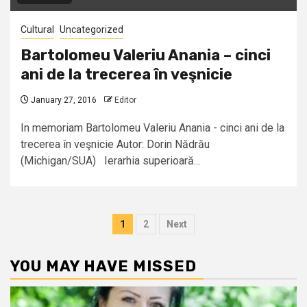
Cultural
Uncategorized
Bartolomeu Valeriu Anania – cinci
ani de la trecerea în veşnicie
January 27, 2016
Editor
In memoriam Bartolomeu Valeriu Anania - cinci ani de la
trecerea în veşnicie Autor: Dorin Nădrău
(Michigan/SUA) Ierarhia superioară...
Posts
1
2
Next
pagination
YOU MAY HAVE MISSED