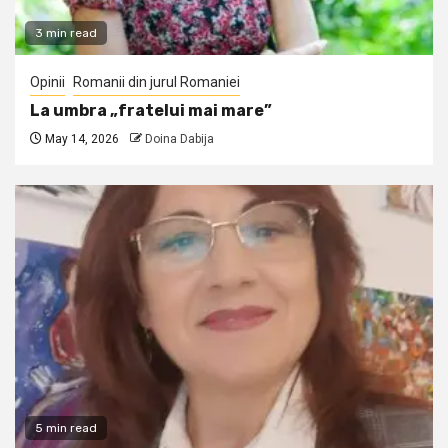
3 min read
Opinii
Romanii din jurul Romaniei
La umbra „fratelui mai mare”
May 14, 2026
Doina Dabija
5 min read