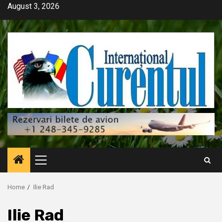
Skip
August 3, 2026
to
content
Primary
Menu
Home
Ilie Rad
Ilie Rad