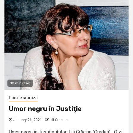
10 min read
Poezie si proza
Umor negru în Justiţie
January 21, 2021
Lili Craciun
Umor negru în Justiţie Autor: Lili Crăciun (Oradea) O zi