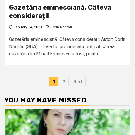
Gazetăria eminesciană. Câteva
considerații
January 14, 2021
Dorin Nadrau
Gazetăria eminesciană. Câteva considerații Autor: Dorin
Nădrău (SUA) O veche prejudecată potrivit căreia
gazetăria lui Mihail Eminescu a fost, printre...
Posts
1
2
Next
pagination
YOU MAY HAVE MISSED