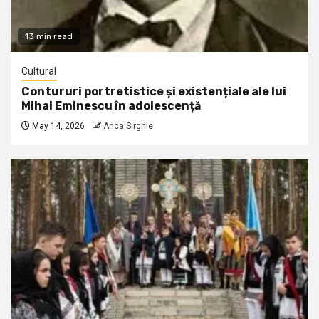
13 min read
Cultural
Contururi portretistice și existențiale ale lui
Mihai Eminescu în adolescență
May 14, 2026
Anca Sirghie