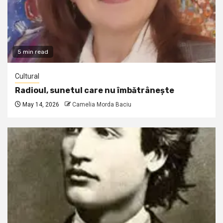
5 min read
Cultural
Radioul, sunetul care nu îmbătrânește
May 14, 2026
Camelia Morda Baciu