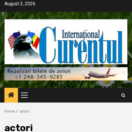
Skip
August 3, 2026
to
content
Primary
Menu
Home
actori
actori