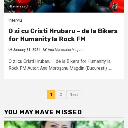
8 min read
Interviu
O zi cu Cristi Hrubaru – de la Bikers
for Humanity la Rock FM
January 31, 2021
Ana Morosanu Magdin
O zi cu Cristi Hrubaru – de la Bikers for Humanity la
Rock FM Autor: Ana Moroşanu Magdin (Bucureşti) ...
Posts
1
2
Next
pagination
YOU MAY HAVE MISSED