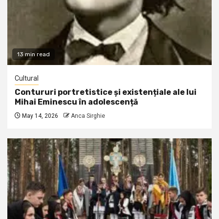
13 min read
Cultural
Contururi portretistice și existențiale ale lui
Mihai Eminescu în adolescență
May 14, 2026
Anca Sirghie