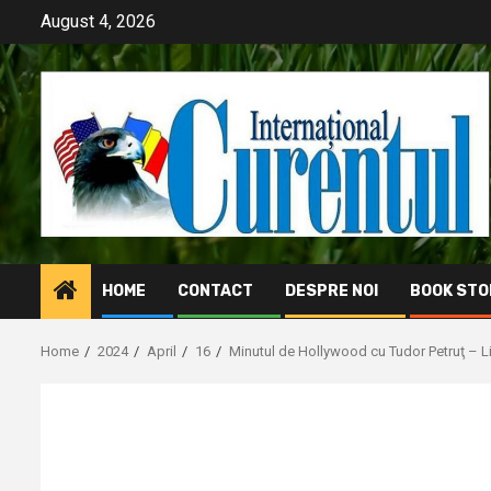
Skip
August 4, 2026
to
content
HOME
CONTACT
DESPRE NOI
BOOK STO
Home
2024
April
16
Minutul de Hollywood cu Tudor Petruţ – Li