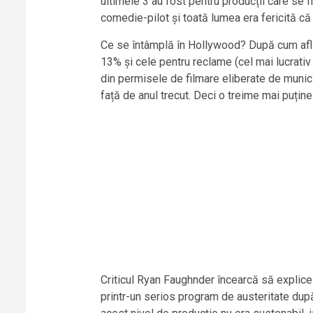
ultimele 3 au fost pentru producții care se f
comedie-pilot și toată lumea era fericită c
Ce se întâmplă în Hollywood? După cum af
13% și cele pentru reclame (cel mai lucrativ
din permisele de filmare eliberate de munici
față de anul trecut. Deci o treime mai puține 
Criticul Ryan Faughnder încearcă să explice:
printr-un serios program de austeritate dup