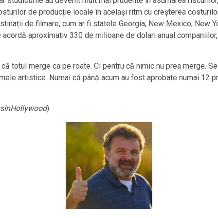
ar studiourile au devenit mult mai prudente în asumarea riscurilor
sturilor de producție locale în același ritm cu creșterea costurilo
stinații de filmare, cum ar fi statele Georgia, New Mexico, New Yo
re acordă aproximativ 330 de milioane de dolari anual companiilor, 
u că totul merge ca pe roate. Ci pentru că nimic nu prea merge. S
ilmele artistice. Numai că până acum au fost aprobate numai 12 pro
InHollywood
)