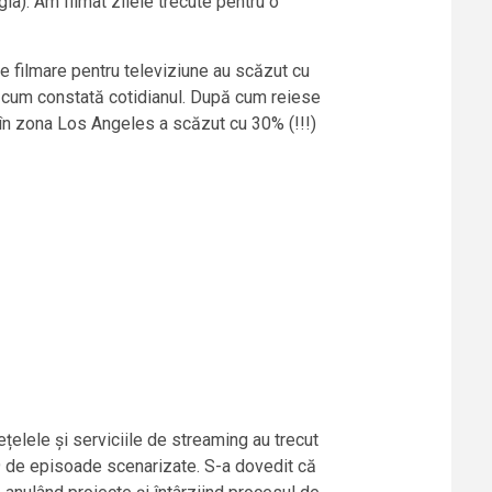
ia). Am filmat zilele trecute pentru o
e de filmare pentru televiziune au scăzut cu
pă cum constată cotidianul. După cum reiese
t în zona Los Angeles a scăzut cu 30% (!!!)
țelele și serviciile de streaming au trecut
99 de episoade scenarizate. S-a dovedit că