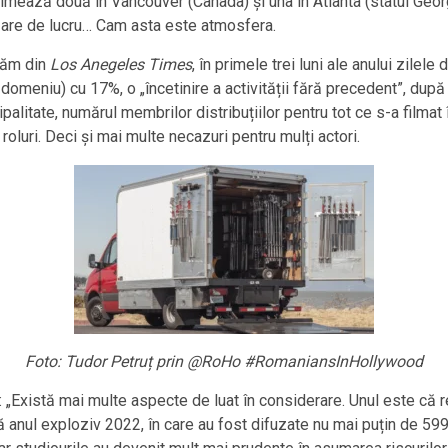
ilmează două în Vancouver (Canada) și una în Atlanta (statul Georg
ă are de lucru… Cam asta este atmosfera.
lăm din
Los Anegeles Times
, în primele trei luni ale anului zilel
 domeniu) cu 17%, o „încetinire a activității fără precedent”, du
palitate, numărul membrilor distribuțiilor pentru tot ce s-a filma
roluri. Deci și mai multe necazuri pentru mulți actori.
Foto: Tudor Petruț prin @RoHo #RomaniansInHollywood
 „Există mai multe aspecte de luat în considerare. Unul este că re
ă anul exploziv 2022, în care au fost difuzate nu mai puțin de 5