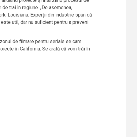
, anulând proiecte și întârziind procesul de
r de trai în regiune. „De asemenea,
rk, Louisiana. Experții din industrie spun că
este util, dar nu suficient pentru a preveni
ezonul de filmare pentru seriale se cam
iecte în California. Se arată că vom trăi în