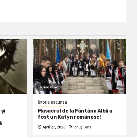
4 min read
Istorie ascunsa
 și
Masacrul de la Fântâna Albă a
fost un Katyn românesc!
ă
April 27, 2026
Ionuţ Ţene