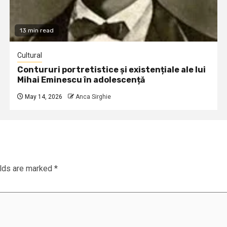
13 min read
Cultural
Contururi portretistice și existențiale ale lui
Mihai Eminescu în adolescență
May 14, 2026
Anca Sirghie
elds are marked
*