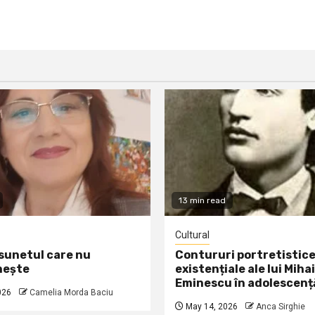
13 min read
Cultural
 sunetul care nu
Contururi portretistice
nește
existențiale ale lui Mihai
Eminescu în adolescenț
026
Camelia Morda Baciu
May 14, 2026
Anca Sirghie