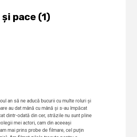
și pace (1)
ul an să ne aducă bucurii cu multe roluri și
filmare au dat mână cu mână și s-au împăcat
at dintr-odată din cer, străzile nu sunt pline
colegii mei actori, cam din aceeași
e am mai prins probe de filmare, cel puțin