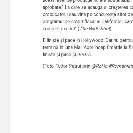
acest nivel de producție nu era sustenabil, i
aprobare.” La care se adaugă și creșterea co
producătorii dau vina pe concurența altor de
programul de credit fiscal al Californiei, ca
complet exodul” (
The Wide Shot
)
E liniște și pace în Hollywood. Dar nu pentr
termină în luna Mai. Apoi încep fimările la f
liniște și pace și la vară…
(Foto: Tudor Petruț prin
@RoHo #Romanians