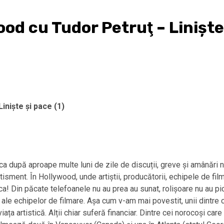
od cu Tudor Petruţ – Liniște 
iniște și pace (1)
ca după aproape multe luni de zile de discuții, greve și amânări no
ertisment. În Hollywood, unde artiștii, producătorii, echipele de 
ca! Din păcate telefoanele nu au prea au sunat, rolișoare nu au pic
ale echipelor de filmare. Așa cum v-am mai povestit, unii dintre 
ța artistică. Alții chiar suferă financiar. Dintre cei norocoși car