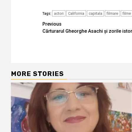
actori
California
capitala
filmare
filme 
Tags:
Continue
Previous
Cărturarul Gheorghe Asachi și zorile isto
Reading
MORE STORIES