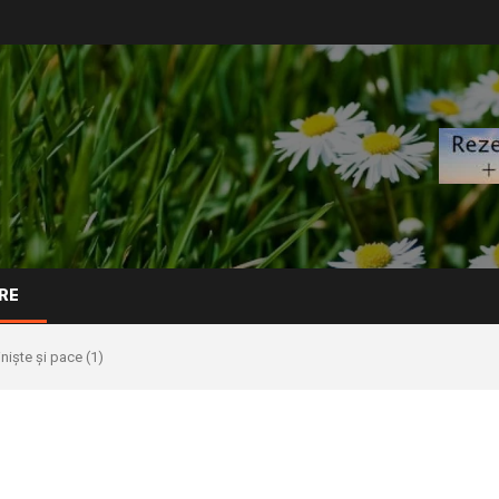
RE
niște și pace (1)