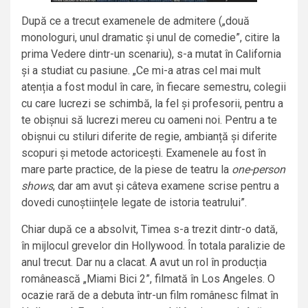
După ce a trecut examenele de admitere („două
monologuri, unul dramatic și unul de comedie”, citire la
prima Vedere dintr-un scenariu), s-a mutat în California
și a studiat cu pasiune. „Ce mi-a atras cel mai mult
atenția a fost modul în care, în fiecare semestru, colegii
cu care lucrezi se schimbă, la fel și profesorii, pentru a
te obișnui să lucrezi mereu cu oameni noi. Pentru a te
obișnui cu stiluri diferite de regie, ambianță și diferite
scopuri și metode actoricești. Examenele au fost în
mare parte practice, de la piese de teatru la
one-person
shows
, dar am avut și câteva examene scrise pentru a
dovedi cunoștiințele legate de istoria teatrului”.
Chiar după ce a absolvit, Timea s-a trezit dintr-o dată,
în mijlocul grevelor din Hollywood. În totala paralizie de
anul trecut. Dar nu a clacat. A avut un rol în producția
românească „Miami Bici 2”, filmată în Los Angeles. O
ocazie rară de a debuta într-un film românesc filmat în