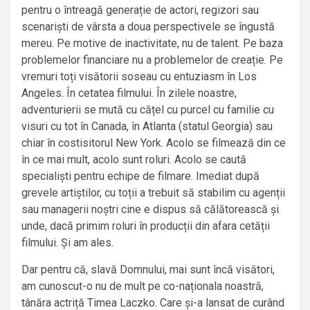
pentru o întreagă generație de actori, regizori sau
scenariști de vârsta a doua perspectivele se îngustă
mereu. Pe motive de inactivitate, nu de talent. Pe baza
problemelor financiare nu a problemelor de creație. Pe
vremuri toți visătorii soseau cu entuziasm în Los
Angeles. În cetatea filmului. În zilele noastre,
adventurierii se mută cu cățel cu purcel cu familie cu
visuri cu tot în Canada, în Atlanta (statul Georgia) sau
chiar în costisitorul New York. Acolo se filmează din ce
în ce mai mult, acolo sunt roluri. Acolo se caută
specialiști pentru echipe de filmare. Imediat după
grevele artiștilor, cu toții a trebuit să stabilim cu agenții
sau managerii noștri cine e dispus să călătorească și
unde, dacă primim roluri în producții din afara cetății
filmului. Și am ales.
Dar pentru că, slavă Domnului, mai sunt încă visători,
am cunoscut-o nu de mult pe co-naționala noastră,
tânăra actriță Timea Laczko. Care și-a lansat de curând