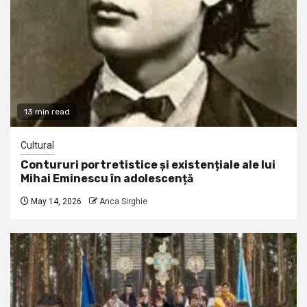
13 min read
Cultural
Contururi portretistice și existențiale ale lui
Mihai Eminescu în adolescență
May 14, 2026
Anca Sirghie