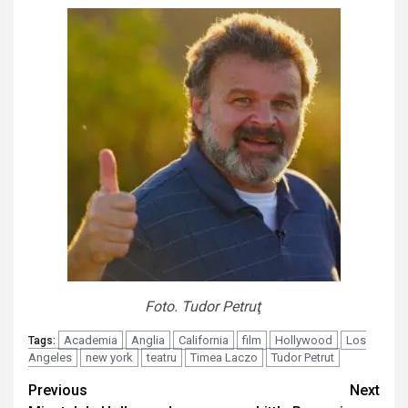
Foto. Tudor Petruţ
Academia
Anglia
California
film
Hollywood
Los
Tags:
Angeles
new york
teatru
Timea Laczo
Tudor Petrut
Continue
Previous
Next