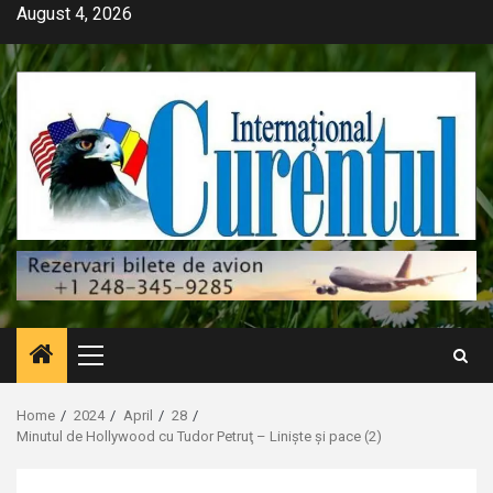
Skip
August 4, 2026
to
content
Primary
Menu
Home
2024
April
28
Minutul de Hollywood cu Tudor Petruţ – Liniște și pace (2)