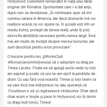
Hollywood. Eveniment remarcabil în viața unui tânăr
originar din România. Oportunitate care i-a dat aripi,
după cum se destăinuie: „În continuare sper să îmi
continui cariera în America, dar dacă drumurile mă vor
readuce acasă, nu voi spune nu. În școală ești într-un
mediu închis, protejat de lumea reală, unde îți poți
dezvolta abilitățile necesare pentru lumea largă. Încă
mai am multe de învățat despre mersul lucrurilor, dar
sunt deschisă pentru orice provocare”.
O bucurie pentru noi,
@RoHoClub
#RomaniansInHollywood
, să o adoptăm cu drag pe
Timea Laczko. Poate ea să ajungă acolo unde cu toții
am aspirat și poate că unii ne-am oprit la jumătate de
drum. Cu sau fără voia noastră. Timea și toții tinerii ca
ea care încă mai îndrăznesc ne dau speranță că
Tinseltown
o să-și regăsească strălucirea. Chiar dacă
chiar acum e liniște și pace în Hollywood, noi îți dorim
cu drag mult noroc, Timea!