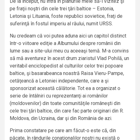
De la început, nu intra în planurile mele să-i vizitez şi
pe fraţii noştri din cele trei ţări baltice – Estonia,
Letonia şi Lituania, foste republici sovietice, fraţi de
suferinţă în fostul imperiu al răului, numit URSS.
Nu credeam că voi putea aduna aici un capitol distinct
într-o viitoare ediţie a Albumului despre românii din
lume sau a site-ului meu cu aceeaşi temă. M-a convins
să mă aventurez în acest drum ziaristul Vlad Pohilă, un
veritabil enciclopedist al culturilor celor trei popoare
baltice, şi basarabeanca noastră Raisa Vieru-Pampe,
cetăţeancă a Letoniei independente, care a şi
sponsorizat această călătorie. Tot ea a organizat o
serie de întâlniri cu reprezentanţi ai românilor
(moldovenilor) din toate comunităţile româneşti din
cele trei ţări baltice, din care fac parte originari din R.
Moldova, din Ucraina, dar şi din România de azi.
Prima constatare pe care am făcut-o este că, din
păcate, în rândurile conaţionalilor noştri nu există o