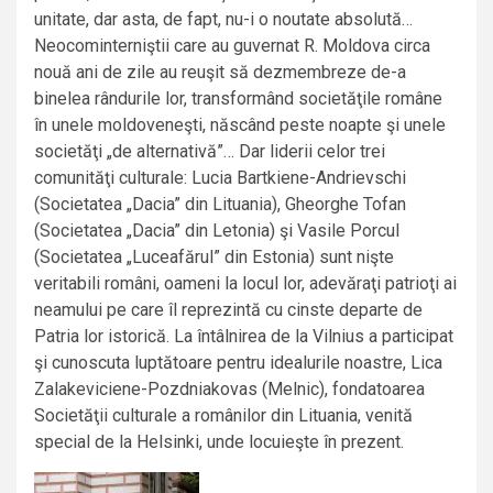
unitate, dar asta, de fapt, nu-i o noutate absolută…
Neocominterniştii care au guvernat R. Moldova circa
nouă ani de zile au reuşit să dezmembreze de-a
binelea rândurile lor, transformând societăţile române
în unele moldoveneşti, născând peste noapte şi unele
societăţi „de alternativă”… Dar liderii celor trei
comunităţi culturale: Lucia Bartkiene-Andrievschi
(Societatea „Dacia” din Lituania), Gheorghe Tofan
(Societatea „Dacia” din Letonia) şi Vasile Porcul
(Societatea „Luceafărul” din Estonia) sunt nişte
veritabili români, oameni la locul lor, adevăraţi patrioţi ai
neamului pe care îl reprezintă cu cinste departe de
Patria lor istorică. La întâlnirea de la Vilnius a participat
şi cunoscuta luptătoare pentru idealurile noastre, Lica
Zalakeviciene-Pozdniakovas (Melnic), fondatoarea
Societăţii culturale a românilor din Lituania, venită
special de la Helsinki, unde locuieşte în prezent.