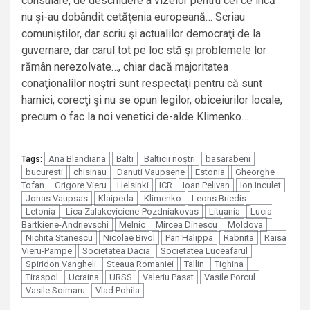
consulare, de deschidere a vizelor pentru cei ce încă
nu şi-au dobândit cetăţenia europeană… Scriau
comuniştilor, dar scriu şi actualilor democraţi de la
guvernare, dar carul tot pe loc stă şi problemele lor
rămân nerezolvate…, chiar dacă majoritatea
conaţionalilor noştri sunt respectaţi pentru că sunt
harnici, corecţi şi nu se opun legilor, obiceiurilor locale,
precum o fac la noi venetici de-alde Klimenko…
Ana Blandiana
Balti
Balticii noştri
basarabeni
Tags:
bucuresti
chisinau
Danuti Vaupsene
Estonia
Gheorghe
Tofan
Grigore Vieru
Helsinki
ICR
Ioan Pelivan
Ion Inculet
Jonas Vaupsas
Klaipeda
Klimenko
Leons Briedis
Letonia
Lica Zalakeviciene-Pozdniakovas
Lituania
Lucia
Bartkiene-Andrievschi
Melnic
Mircea Dinescu
Moldova
Nichita Stanescu
Nicolae Bivol
Pan Halippa
Rabnita
Raisa
Vieru-Pampe
Societatea Dacia
Societatea Luceafarul
Spiridon Vangheli
Steaua Romaniei
Tallin
Tighina
Tiraspol
Ucraina
URSS
Valeriu Pasat
Vasile Porcul
Vasile Soimaru
Vlad Pohila