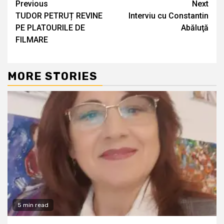
Continue
Previous
Next
TUDOR PETRUȚ REVINE
Interviu cu Constantin
Reading
PE PLATOURILE DE
Abăluţă
FILMARE
MORE STORIES
5 min read