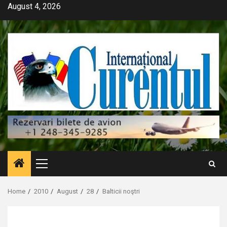
Skip
August 4, 2026
to
content
Primary
Menu
Home
2010
August
28
Balticii noştri