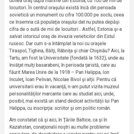
doilea oraş după mărime din Estonia, cu 100 de mii de
locuitori. În centrul oraşului există încă din perioada
sovietică un monument cu cifra 100.000 pe soclu, ceea
ce însemna că populaţia oraşului dat nu putea depăşi
cifra de o sută de mii de locuitori… Astfel, Estonia şi-a
salvat istoricul oraş de invazia veneticilor din Estul
rusesc. Dar cum s-a întâmplat la noi cu oraşele
Tiraspol, Tighina, Bălţi, Râbniţa şi chiar Chişinău? Aici, la
Tartu, am fost la Universitate (fondată la 1632), unde au
învăţat mulţi basarabeni, în perioada ţaristă, care au
făurit Marea Unire de la 1918 – Pan Halippa, Ion
Inculeţ, Ioan Pelivan, Nicolae Bivol şi alţii. Pentru că
universitarii erau în vacanţă, n-am putut vizita muzeul
personalităţilor marcante care au studiat aici, unde,
posibil, mai există un stand dedicat activităţii lui Pan
Halippa, cu inscripţia: scriitor şi om politic român.
Am constatat că şi aici, în Ţările Baltice, ca şi în
Kazahstan, conaţionalii noştri au multe probleme