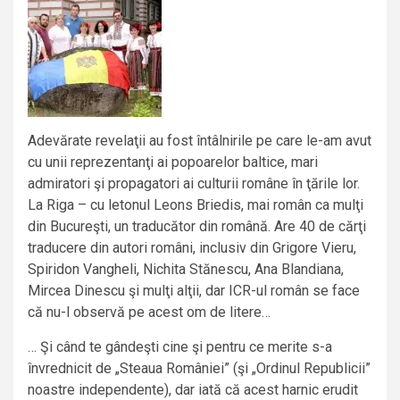
Adevărate revelaţii au fost întâlnirile pe care le-am avut
cu unii reprezentanţi ai popoarelor baltice, mari
admiratori şi propagatori ai culturii române în ţările lor.
La Riga – cu letonul Leons Briedis, mai român ca mulţi
din Bucureşti, un traducător din română. Are 40 de cărţi
traducere din autori români, inclusiv din Grigore Vieru,
Spiridon Vangheli, Nichita Stănescu, Ana Blandiana,
Mircea Dinescu şi mulţi alţii, dar ICR-ul român se face
că nu-l observă pe acest om de litere…
… Şi când te gândeşti cine şi pentru ce merite s-a
învrednicit de „Steaua României” (şi „Ordinul Republicii”
noastre independente), dar iată că acest harnic erudit