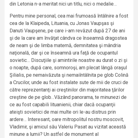
din Letonia n-a meritat nici un titlu, nici o medalie…
Pentru mine personal, cea mai frumoasă întâlnire a fost
cea de la Klaipeda, Lituania, cu Jonas Vaupşas şi
Danuti Vaupşene, pe care i-am revăzut după 27 de ani
şi de la care am învăţat cândva ce înseamnă dragostea
de neam şi de limba maternă, demnitatea şi mândria
naţională, dar şi ce înseamnă ura faţă de ocupantul
sovietic… Discuţiile şi amintirile noastre au durat o zi şi
o noapte, după care, somnoroşi, am plecat lângă oraşul
Şilialis, pe nemaivăzuta şi nemaiîntâlnita pe glob Colină
a Crucilor, unde au fost instalate sute de mii de cruci de
către reprezentanţi ai creştinilor din majoritatea ţărilor
creştine de pe glob…Văzând panorama, te minunezi de
ce au fost capabili lituanienii, chiar dacă ocupanţii
ateişti sovietici de mai multe ori le-au distrus prin
ardere… Interesant, oare mitropolitul nostru moscovit,
Vladimir, şi amicul său Valeriu Pasat au vizitat această
minune a lumii? Un astfel de monument al