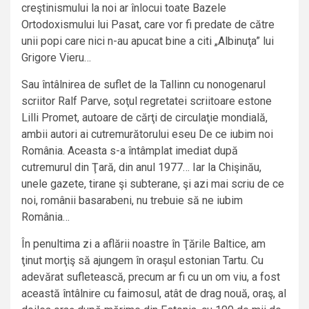
creştinismului la noi ar înlocui toate Bazele
Ortodoxismului lui Pasat, care vor fi predate de către
unii popi care nici n-au apucat bine a citi „Albinuţa” lui
Grigore Vieru…
Sau întâlnirea de suflet de la Tallinn cu nonogenarul
scriitor Ralf Parve, soţul regretatei scriitoare estone
Lilli Promet, autoare de cărţi de circulaţie mondială,
ambii autori ai cutremurătorului eseu De ce iubim noi
România. Aceasta s-a întâmplat imediat după
cutremurul din Ţară, din anul 1977… Iar la Chişinău,
unele gazete, tirane şi subterane, şi azi mai scriu de ce
noi, românii basarabeni, nu trebuie să ne iubim
România…
În penultima zi a aflării noastre în Ţările Baltice, am
ţinut morţiş să ajungem în oraşul estonian Tartu. Cu
adevărat sufletească, precum ar fi cu un om viu, a fost
această întâlnire cu faimosul, atât de drag nouă, oraş, al