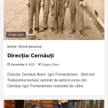
4 min read
Istorie
Istorie ascunsa
Direcția: Cernăuți
December 9, 2021
Dragos Olaru
Direcția: Cernăuți Autor: Igor Pomerantsev (Not.red.:
Traducerea textului semnat de autorul evreu din
Cernăuţi Igor Pomerantsev realizată de către...