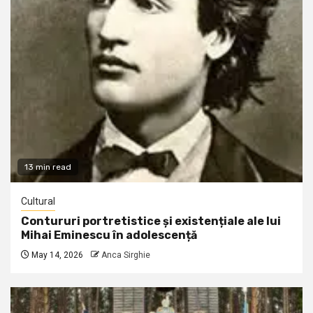
13 min read
Cultural
Contururi portretistice și existențiale ale lui
Mihai Eminescu în adolescență
May 14, 2026
Anca Sirghie