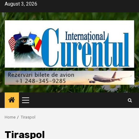
Skip
August 3, 2026
to
content
Primary
Menu
Home
Tiraspol
Tiraspol