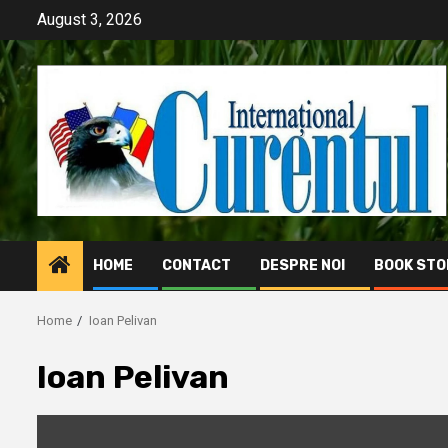
Skip
August 3, 2026
to
content
HOME
CONTACT
DESPRE NOI
BOOK STO
Home
Ioan Pelivan
Ioan Pelivan