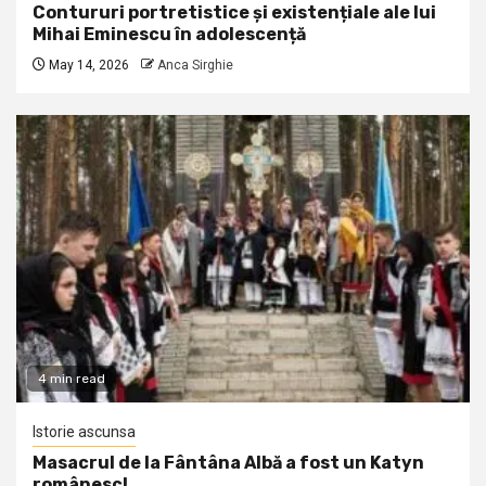
Contururi portretistice și existențiale ale lui
Mihai Eminescu în adolescență
May 14, 2026
Anca Sirghie
4 min read
Istorie ascunsa
Masacrul de la Fântâna Albă a fost un Katyn
românesc!