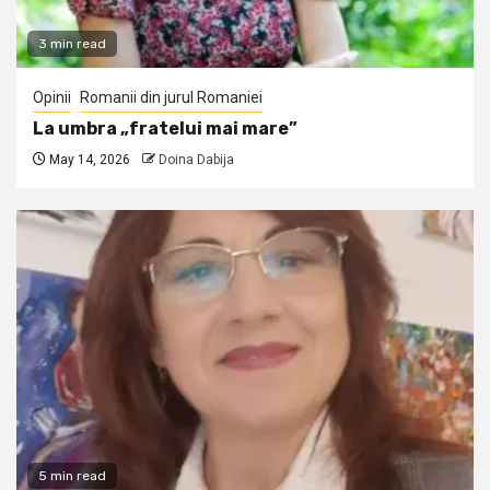
3 min read
Opinii
Romanii din jurul Romaniei
La umbra „fratelui mai mare”
May 14, 2026
Doina Dabija
5 min read