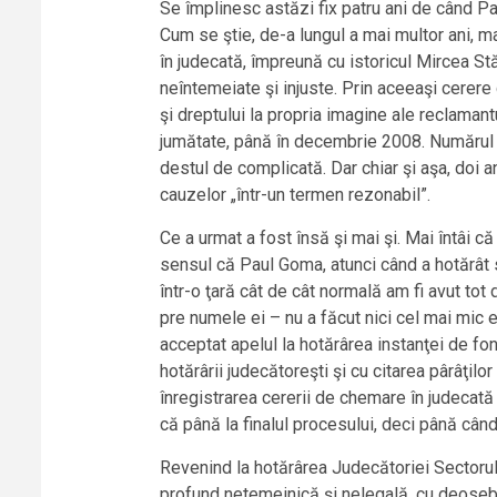
Se împlinesc astăzi fix patru ani de când Pa
Cum se ştie, de-a lungul a mai multor ani, ma
în judecată, împreună cu istoricul Mircea Stă
neîntemeiate şi injuste. Prin aceeaşi cerere d
şi dreptului la propria imagine ale reclamant
jumătate, până în decembrie 2008. Numărul mar
destul de complicată. Dar chiar şi aşa, doi a
cauzelor „într-un termen rezonabil”.
Ce a urmat a fost însă şi mai şi. Mai întâi că
sensul că Paul Goma, atunci când a hotărât să
într-o ţară cât de cât normală am fi avut to
pre numele ei – nu a făcut nici cel mai mic e
acceptat apelul la hotărârea instanţei de fo
hotărârii judecătoreşti şi cu citarea pârâţilo
înregistrarea cererii de chemare în judecată
că până la finalul procesului, deci până când
Revenind la hotărârea Judecătoriei Sectorului
profund netemeinică şi nelegală, cu deosebire 