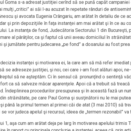
ul Goma s-a adresat justiţiei cerînd să se pună capăt campaniei 
i mulţi „critici” ai săi l-au acuzat în repetate rânduri de antise
nescu şi avocata Eugenia Crângariu, am arătat în detaliu de ce acuz
ar şi prin depoziţiile în faţa instanţei am mai arătat şi în ce au c
ului. La instanţa de fond, Judecătoria Sectorului 1 din Bucureşti, 
e al pârâţilor, ca şi faptul că unii aveau domiciliul în străinătat
ni şi jumătate pentru judecarea „pe fond” a dosarului au fost prea 
 decizia instanţei şi motivarea ei, la care am să mă refer imediat 
 se adreseze justiţiei, şi noi, cei care i-am fost alături apoi, ne
t dreptul să ne aşteptăm. Ci în sensul că pronunţînd o sentinţă vă
fort ca să salveze măcar aparenţele. Apoi că a trebuit să treacă n
nd. Îndeplinirea procedurilor presupunea şi în această fază un num
r din străinătate, pe care Paul Goma şi susţinătorii nu le mai putea
 şi până la primul termen al primei căi de atat (3 mai 2010) să t
 se vor judeca apelul şi recursul, ideea de „termen rezonabil” va f
 1, aşa cum am arătat deja pe larg în motivarea apelului trimis Tr
în raport cu principala concluzie a instanţei, aceea că, prin artic