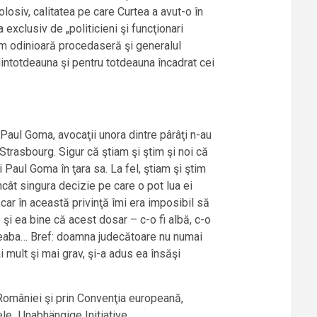
olosiv, calitatea pe care Curtea a avut-o în
exclusiv de „politicieni şi funcţionari
 cum odinioară procedaseră şi generalul
 dintotdeauna şi pentru totdeauna încadrat cei
i Paul Goma, avocaţii unora dintre pârâţi n-au
Strasbourg. Sigur că ştiam şi ştim şi noi că
 Paul Goma în ţara sa. La fel, ştiam şi ştim
încât singura decizie pe care o pot lua ei
ăcar în această privinţă îmi era imposibil să
i ea bine că acest dosar – c-o fi albă, c-o
degeaba… Bref: doamna judecătoare nu numai
i mult şi mai grav, şi-a adus ea însăşi
a României şi prin Convenţia europeană,
ele „Unabhängige Initiative