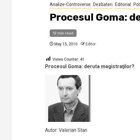
Analize-Controverse
Dezbateri
Editorial
Pol
Procesul Goma: de
12 min read
May 15, 2010
Editor
Views Counter:
41
Procesul Goma: deruta magistraţilor?
Autor: Valerian Stan