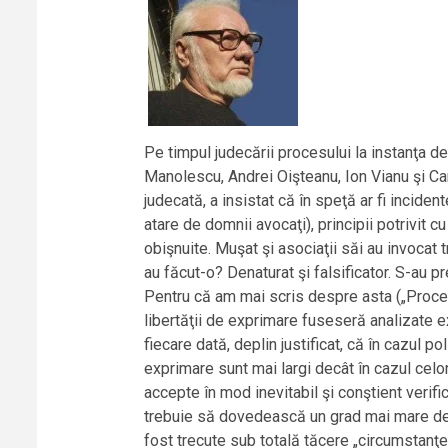
Pe timpul judecării procesului la instanţa de
Manolescu, Andrei Oişteanu, Ion Vianu şi C
judecată, a insistat că în speţă ar fi incid
atare de domnii avocaţi), principii potrivit c
obişnuite. Muşat şi asociaţii săi au invocat 
au făcut-o? Denaturat şi falsificator. S-au pr
Pentru că am mai scris despre asta („Procesul
libertăţii de exprimare fuseseră analizate ex
fiecare dată, deplin justificat, că în cazul p
exprimare sunt mai largi decât în cazul celor
accepte în mod inevitabil şi conştient verifica
trebuie să dovedească un grad mai mare de to
fost trecute sub totală tăcere „circumstanţel