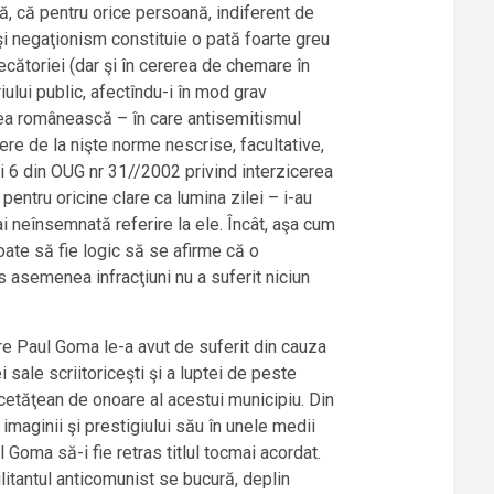
ă, că pentru orice persoană, indiferent de
 şi negaţionism constituie o pată foarte greu
ecătoriei (dar şi în cererea de chemare în
ului public, afectîndu-i în mod grav
 cea românească – în care antisemitismul
re de la nişte norme nescrise, facultative,
 şi 6 din OUG nr 31//2002 privind interzicerea
 pentru oricine clare ca lumina zilei – i-au
ai neînsemnată referire la ele. Încât, aşa cum
oate să fie logic să se afirme că o
s asemenea infracţiuni nu a suferit niciun
are Paul Goma le-a avut de suferit din cauza
i sale scriitoriceşti şi a luptei de peste
e cetăţean de onoare al acestui municipiu. Din
imaginii şi prestigiului său în unele medii
 Goma să-i fie retras titlul tocmai acordat.
ilitantul anticomunist se bucură, deplin