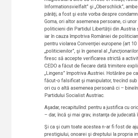
Informationsvielfalt” şi „Oberschlick”, ambele
pârâţi, a fost şi este vorba despre condamnar
Goma, ori altor asemenea persoane, ci unor p
politicieni din Partidul Libertăţii din Austri
iar în cauza împotriva României de politici
pentru violarea Convenţiei europene (art 10 –
„politicienilor”, şi în general al „funcţionaril
firesc să accepte verificarea strictă a activi
CEDO a făcut de fiecare dată trimitere expli
„Lingens” împotriva Austriei. Hotărâre pe ca
făcut-o falsificat şi manipulator, trecînd su
ori cu o altă asemenea persoană ci – bineînţe
Partidului Socialist Austriac.
Aşadar, recapitulînd: pentru a justifica cu ori
– dar, încă şi mai grav, instanţa de judecată
Şi ca şi cum toate acestea n-ar fi fost de a
prestigiului, onoarei şi dreptului la propria 