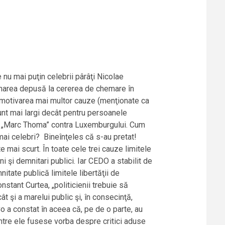
 nu mai puţin celebrii pârâţi Nicolae
inarea depusă la cererea de chemare în
în motivarea mai multor cauze (menţionate ca
 sunt mai largi decât pentru persoanele
ctiv „Marc Thoma” contra Luxemburgului. Cum
i mai celebri? Bineînţeles că s-au pretat!
 mai scurt. În toate cele trei cauze limitele
i şi demnitari publici. Iar CEDO a stabilit de
nitate publică limitele libertăţii de
nstant Curtea, „politicienii trebuie să
cât şi a marelui public şi, în consecinţă,
o a constat în aceea că, pe de o parte, au
dintre ele fusese vorba despre critici aduse