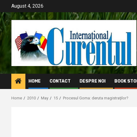
Skip
August 4, 2026
to
content
HOME
CONTACT
DESPRE NOI
BOOK STO
Home
2010
May
15
Procesul Goma: deruta magistraţilor?