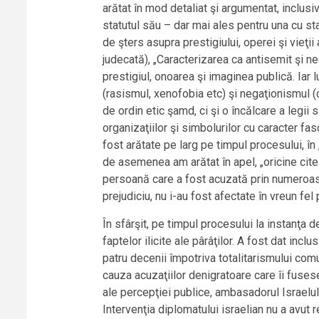
arătat în mod detaliat şi argumentat, inclus
statutul său – dar mai ales pentru una cu sta
de şters asupra prestigiului, operei şi vieţi
judecată), „Caracterizarea ca antisemit şi ne
prestigiul, onoarea şi imaginea publică. Iar
(rasismul, xenofobia etc) şi negaţionismul (
de ordin etic şamd, ci şi o încălcare a legii
organizaţiilor şi simbolurilor cu caracter fas
fost arătate pe larg pe timpul procesului, în
de asemenea am arătat în apel, „oricine cite
persoană care a fost acuzată prin numeroasel
prejudiciu, nu i-au fost afectate în vreun fel
În sfârşit, pe timpul procesului la instanţa 
faptelor ilicite ale pârâţilor. A fost dat inc
patru decenii împotriva totalitarismului comu
cauza acuzaţiilor denigratoare care îi fusese
ale percepţiei publice, ambasadorul Israelulu
Intervenţia diplomatului israelian nu a avut 