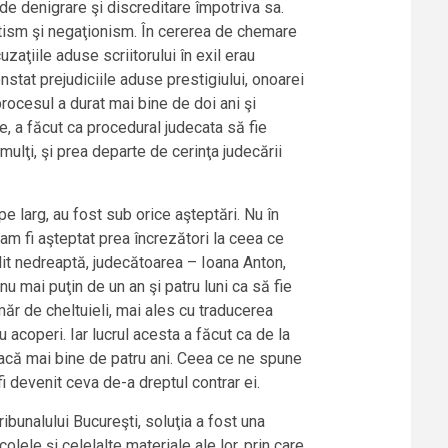
de denigrare şi discreditare împotriva sa.
mintism şi negaţionism. În cererea de chemare
aţiile aduse scriitorului în exil erau
onstat prejudiciile aduse prestigiului, onoarei
procesul a durat mai bine de doi ani şi
e, a făcut ca procedural judecata să fie
mulţi, şi prea departe de cerinţa judecării
pe larg, au fost sub orice aşteptări. Nu în
-am fi aşteptat prea încrezători la ceea ce
dit nedreaptă, judecătoarea – Ioana Anton,
u mai puţin de un an şi patru luni ca să fie
ăr de cheltuieli, mai ales cu traducerea
u acoperi. Iar lucrul acesta a făcut ca de la
reacă mai bine de patru ani. Ceea ce ne spune
i devenit ceva de-a dreptul contrar ei.
ibunalului Bucureşti, soluţia a fost una
olele şi celelalte materiale ale lor, prin care