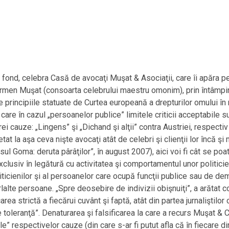
 fond, celebra Casă de avocaţi Muşat & Asociaţii, care îi apăra pe
armen Muşat (consoarta celebrului maestru omonim), prin întâmp
ente principiile statuate de Curtea europeană a drepturilor omului 
u care în cazul „persoanelor publice” limitele criticii acceptabile
trei cauze: „Lingens” şi „Dichand şi alţii” contra Austriei, respe
etat la aşa ceva nişte avocaţi atât de celebri şi clienţii lor încă ş
 Goma: deruta pârâţilor”, în august 2007), aici voi fi cât se poate
clusiv în legătură cu activitatea şi comportamentul unor politicien
oliticienilor şi al persoanelor care ocupă funcţii publice sau de dem
lalte persoane. „Spre deosebire de indivizii obişnuiţi”, a arătat co
rea strictă a fiecărui cuvânt şi faptă, atât din partea jurnaliştilor 
leranţă”. Denaturarea şi falsificarea la care a recurs Muşat & C
e” respectivelor cauze (din care s-ar fi putut afla că în fiecare 