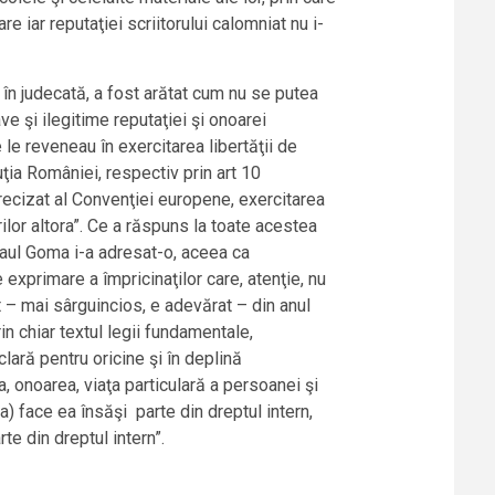
re iar reputaţiei scriitorului calomniat nu i-
 în judecată, a fost arătat cum nu se putea
ve şi ilegitime reputaţiei şi onoarei
e le reveneau în exercitarea libertăţii de
tuţia României, respectiv prin art 10
precizat al Convenţiei europene, exercitarea
rilor altora”. Ce a răspuns la toate acestea
 Paul Goma i-a adresat-o, aceea ca
 exprimare a împricinaţilor care, atenţie, nu
nt – mai sârguincios, e adevărat – din anul
in chiar textul legii fundamentale,
lară pentru oricine şi în deplină
 onoarea, viaţa particulară a persoanei şi
a) face ea însăşi parte din dreptul intern,
rte din dreptul intern”.