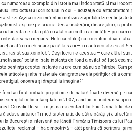
iv cu numeroase exemple din istoria mai îndepărtată şi mai recent
tulul intelectual al scriitorului în exil – acuzaţia de antisemitism
i acesteia. Aşa cum am arătat în motivarea apelului la sentinţa Jud
gaţionist expune pe oricine desconsiderării, dispreţului şi oprobri
 lucrul acesta se întâmplă cu atât mai mult în societăţi – precum
contestarea sau negarea Holocaustului) nu constituie doar o abate
 sancţionată cu închisoare până la 5 ani – în conformitate cu art 5
cist, rasist sau xenofob”. Deşi lucrurile acestea – care altfel sunt
 „motivarea” soluţiei sale instanţa de fond a evitat să facă cea m
şte sentinţa acestei instanţe nu are cum să nu se întrebe: Cum p
e articole şi alte materiale denigratoare ale pârâţilor că a comi
 prestigiul, onoarea şi dreptul la imagine?”
de fond au fost probate prejudiciile de natură foarte diversă pe c
lusiv exemplul celor întâmplate în 2007, când, în considerarea opere
nist, Consiliul local Timişoara i-a conferit lui Paul Goma titlul d
ră aduse anterior în mod sistematic de către pârâţi şi a afectării 
i la Bucureşti a intervenit pe lângă Primăria Timişoara ca lui Paul
rezultatul reclamat – ba dimpotrivă – atât pentru că scriitorul şi m