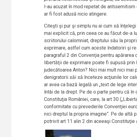
l-au acuzat în mod repetat de antisemitism şi 
ar fi fost adusă nicio atingere.
Citeşti şi pur şi simplu nu ai cum să înţeleg
mai explicit că, prin ceea ce au făcut de-a l
scriitorului calomniat, dreptului său la propr
exprimare, astfel cum aceste îndatoriri şi res
paragraful 2 din Convenţia pentru apărarea dr
libertăţii de exprimare poate fi supusă prin 
judecătoarea Anton? Nici mai mult nici mai pu
denigratorii săi să înceteze acţiunile lor ca
ar avea ca bază legală un „text de lege inter
întâi de la drept. Pe de o parte pentru că în
Constituţia României, care, la art 30 („Liber
conformitate cu prevederile Convenţiei euro
nici dreptul la propria imagine”. Pe de altă 
potrivit art 11 alin 2 din aceeaşi Constituţie 