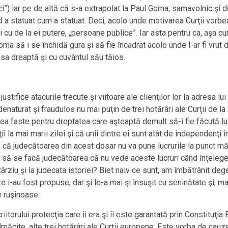
ici”) iar pe de altă că s-a extrapolat la Paul Goma, samavolnic şi d
a statuat cum a statuat. Deci, acolo unde motivarea Curţii vorbea 
 şi cu de la ei putere, „persoane publice”. Iar asta pentru ca, aşa
Goma să i se închidă gura şi să fie încadrat acolo unde l-ar fi vrut
a sa dreaptă şi cu cuvântul său tăios.
tifice atacurile trecute şi viitoare ale clienţilor lor la adresa lu
aturat şi fraudulos nu mai puţin de trei hotărâri ale Curţii de la 
rea faste pentru dreptatea care aşteaptă demult să-i fie făcută lui
 la mai marii zilei şi că unii dintre ei sunt atât de independenţi 
i, că judecătoarea din acest dosar nu va pune lucrurile la punct m
ă se facă judecătoarea că nu vede aceste lucruri când înţelege ş
ârziu şi la judecata istoriei? Biet naiv ce sunt, am îmbătrânit 
e i-au fost propuse, dar şi le-a mai şi însuşit cu seninătate şi, ma
e ruşinoase.
iitorului protecţia care îi era şi îi este garantată prin Constituţi
lmăcite, alte trei hotărâri ale Curţii europene. Este vorba de cauz