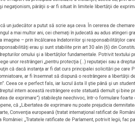
negaţionism, pârâţii s-ar fi situat în limitele libertăţii de exprima
i că un judecător a putut să scrie aşa ceva. În cererea de chemare
ungul a mai multor ani, cei chemaţi în judecată au adus atingeri gra
ia imagine – prin încălcarea îndatoririlor şi responsabilităţilor car
ponsabilităţi erau şi sunt stabilite prin art 30 alin (6) din Consti
epturilor omului şi a libertăţilor fundamentale. Potrivit textului 
lege unor restrângeri „pentru protecţia (…) reputaţiei sau a dreptu
ţin că dacă instanţa ar fi dat curs principalei solicitări pe care
lomniatoare, ar fi însemnat să dispună o restrângere a libertăţii de
n”. Ceea ce e perfect fals, iar lucrul ăsta îl ştie până şi un stude
 dreptul intern această restrângere este statuată demult şi bine pr
tatea de exprimare”) stabileşte neechivoc, într-o formulare foarte c
pene, că „Libertatea de exprimare nu poate prejudicia demnitatea,
parte, Convenţia europeană (tratat internaţional ratificat de Români
a României: „Tratatele ratificate de Parlament, potrivit legii, fac pa