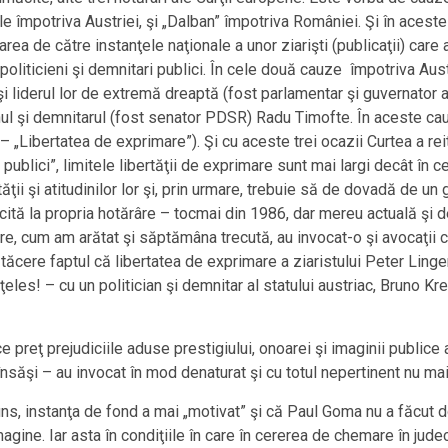
 împotriva Austriei, şi „Dalban” împotriva României. Şi în aceste tr
ea de către instanţele naţionale a unor ziarişti (publicaţii) care a
oliticieni şi demnitari publici. În cele două cauze împotriva Aus
a şi liderul lor de extremă dreaptă (fost parlamentar şi guvernator a
anul şi demnitarul (fost senator PDSR) Radu Timofte. În aceste c
 „Libertatea de exprimare”). Şi cu aceste trei ocazii Curtea a reit
or publici”, limitele libertăţii de exprimare sunt mai largi decât în ce
tăţii şi atitudinilor lor şi, prin urmare, trebuie să de dovadă de u
cită la propria hotărâre – tocmai din 1986, dar mereu actuală şi d
re, cum am arătat şi săptămâna trecută, au invocat-o şi avocaţii 
b tăcere faptul că libertatea de exprimare a ziaristului Peter Ling
les! – cu un politician şi demnitar al statului austriac, Bruno Kre
ce preţ prejudiciile aduse prestigiului, onoarei şi imaginii publice a
 însăşi – au invocat în mod denaturat şi cu totul nepertinent nu ma
juns, instanţa de fond a mai „motivat” şi că Paul Goma nu a făcut d
imagine. Iar asta în condiţiile în care în cererea de chemare în jud