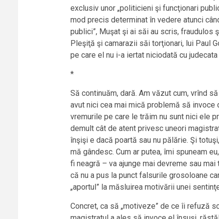
exclusiv unor „politicieni şi funcţionari publ
mod precis determinat în vedere atunci când 
publici”, Muşat şi ai săi au scris, fraudulos
Pleşiţă şi camarazii săi torţionari, lui Paul 
pe care el nu i-a iertat niciodată cu judecat
*
Să continuăm, dară. Am văzut cum, vrînd să jus
avut nici cea mai mică problemă să invoce den
vremurile pe care le trăim nu sunt nici ele p
demult cât de atent privesc uneori magistraţii
înşişi e dacă poartă sau nu pălărie. Şi totuş
mă gândesc. Cum ar putea, îmi spuneam eu, s
fi neagră – va ajunge mai devreme sau mai t
că nu a pus la punct falsurile grosoloane car
„aportul” la măsluirea motivării unei sentinţ
Concret, ca să „motiveze” de ce îi refuză scr
magistratul a ales să invoce el însuşi, răstă