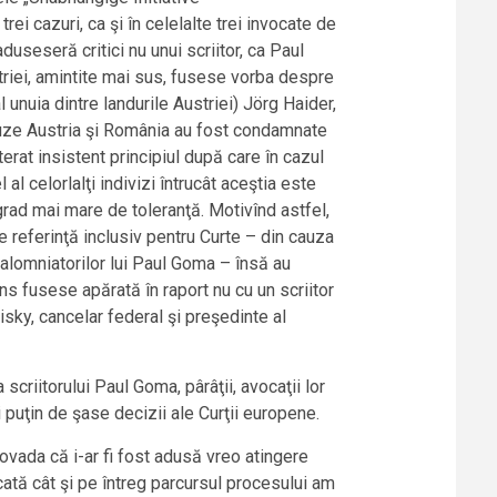
ei cazuri, ca şi în celelalte trei invocate de
duseseră critici nu unui scriitor, ca Paul
triei, amintite mai sus, fusese vorba despre
l unuia dintre landurile Austriei) Jörg Haider,
auze Austria şi România au fost condamnate
erat insistent principiul după care în cazul
l al celorlalţi indivizi întrucât aceştia este
n grad mai mare de toleranţă. Motivînd astfel,
e referinţă inclusiv pentru Curte – din cauza
calomniatorilor lui Paul Goma – însă au
ens fusese apărată în raport nu cu un scriitor
isky, cancelar federal şi preşedinte al
 scriitorului Paul Goma, pârâţii, avocaţii lor
i puţin de şase decizii ale Curţii europene.
ovada că i-ar fi fost adusă vreo atingere
ecată cât şi pe întreg parcursul procesului am