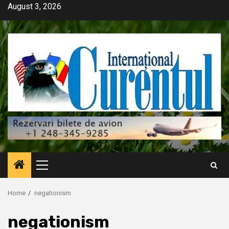
Skip
August 3, 2026
to
content
Primary
Menu
Home
negationism
negationism