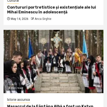
Cultural
Contururi portretistice și existențiale ale lui
Mihai Eminescu în adolescență
May 14, 2026
Anca Sirghie
4 min read
Istorie ascunsa
Masacrul de la Fântâna Albă a fost un Katyn