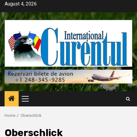
Skip
August 4, 2026
to
content
Primary
Menu
Home
Oberschlick
Oberschlick