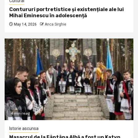
Cultural
Contururi portretistice și existențiale ale lui
Mihai Eminescu în adolescență
May 14, 2026
Anca Sirghie
4 min read
Istorie ascunsa
Masacrul de la Fântâna Albă a fost un Katyn