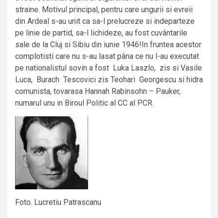
straine. Motivul principal, pentru care ungurii si evreii
din Ardeal s-au unit ca sa-l prelucreze si indeparteze
pe linie de partid, sa-l lichideze, au fost cuvântarile
sale de la Cluj si Sibiu din iunie 1946!In fruntea acestor
complotisti care nu s-au lasat pâna ce nu l-au executat
pe nationalistul sovin a fost Luka Laszlo, zis si Vasile
Luca, Burach Tescovici zis Teohari Georgescu si hidra
comunista, tovarasa Hannah Rabinsohn – Pauker,
numarul unu in Biroul Politic al CC al PCR.
Foto. Lucretiu Patrascanu