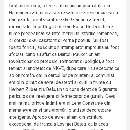
fost un mic hop, o lege antiumana imprumutata din
Germania, care interzicea casatoriile arienilor cu evreii,
dar marele preot-scriitor Gala Galaction a trecut,
româneste, hopul legii botezând-o pe Herta in Elena,
nume predestinat sa intre mereu in istoriile românesti,
si cei doi s-au casatorit si vorba poetului “au fost
foarte fericiti, absolut din intâmplare”.Impreuna au fost
afectati când au aflat ca Marcel Pauker, un alt
revolutionar de profesie, tehnocrat si poliglot, a fost
retinut si anchetat de NKVD, dupa care l-au executat ca
spion român, dar in cercul lor de prieteni si comunisti
era plin, plinut de evrei destepti si culti in frunte cu
Herbert Zilber zis Belu, un tip considerat de Siguranta
periculos de inteligent si fermecator de guraliv. Ceva
mai intima, printre intimi, era si Lena Constante din
mama evreica si tata aromân, o artista decoratoare
inteligenta. Apropo de evrei, aflam din scriitura,
exceptional de franca a Laviniei Betea, ca la acea