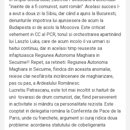
“inainte de a fi comunist, sunt român”. Acelasi succes l-
a avut a doua zi la Sibiu, dar când a ajuns la Bucuresti,
denunturile impotriva lui ajunsesera de acum la
Budapesta si de acolo la Moscova. Este criticat
vehement in CC al PCR, tonul si orchestrarea apartinând
lui Laszlo Luka, care de acum incolo il va urmari si
haitui continuu, dar in acelasi timp reuseste sa
infaptuiasca Regiunea Autonoma Maghiara in
Secuime!! Repet, sa retineti: Regiunea Autonoma
Maghiara in Secuime, fiindca din aceasta anomalie,
reiese clar nesfârsita incrâncenare de maghiarizare,
pas cu pas, a Ardealului Românesc.
Lucretiu Patrascanu, este tot mai incoltit si haituit de
unii tovarasi de drum comunist, dar, fiind perseverent
in activitate si mândru ca personalitate rezista. Este
cooptat in delegatia româna la Conferinta de Pace de la
Paris, unde cu franchete, argument si curaj ridica doua
probleme: acordarea statutului de cobeligeranta