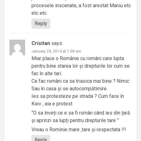
procesele inscenate, a fost arestat Maniu etc
etc etc.
Reply
Crisitan
says:
January 24, 2014 at 1:08 am
Miar place o Românie cu români care lupta
pentru bine starea lor și drepturile lor cum se
fac în alte tari.
Ce fac români ca sa triasica mai bine ? Nimic
Sau în casa și se autocompătimire.
Ies sa protesteze pe strada ? Cum face în
Kiev , aia e protest
“O sa înveți ce e sa fi român când ies din țară
și aprinzi sa lupți pentru drepturile tare ”
Vreau o Rominie mare ,tare și respectata !!!
Reply