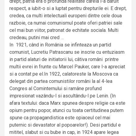
drept, patria era o profunda realitate careia i-a daruit
respect, a iubit-o si a luptat pentru drepturile ei. E drept,
credea, ca multi intelectuali europeni dintre cele doua
razboie, ca numai comunismul poate oferi patriei sale
cel mai bun viitor, patronat de echitate sociala. Multi
credeau, putini mai cred …
In 1921, când in România se infinteaza un partid
comunist, Lucretiu Patrascanu se inscrie cu entuziasm
in partid alaturi de initiatorii lui, câtiva români printre
multii evrei in frunte cu Marcel Pauker, care l-a apreciat
si a contat pe el.In 1922, calatoreste la Moscova ca
delegat din partea comunistilor români la al 4-lea
Congres al Cominternului si ramâne profund
impresionat vazându-l si ascultându-l pe Lenin. (In
afara textului: daca Marx spunea despre religie ca este
opium pentru popor, atunci cu toata certitudinea putem
spune ca propagandistica este opiaceul cel mai
puternic si devastator al popoarelor!). Desi partidul e
mititel, slabut si cu bube in cap, in 1924 apare legea