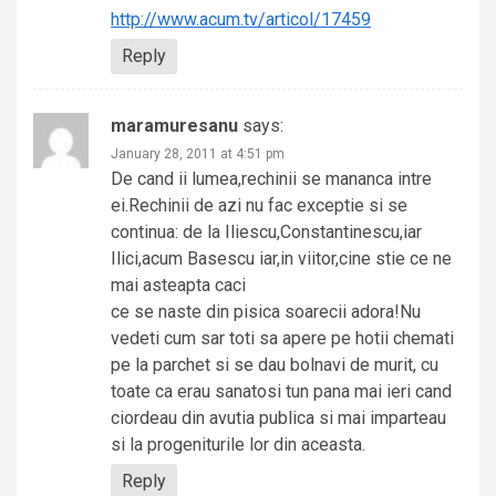
http://www.acum.tv/articol/17459
Reply
maramuresanu
says:
January 28, 2011 at 4:51 pm
De cand ii lumea,rechinii se mananca intre
ei.Rechinii de azi nu fac exceptie si se
continua: de la Iliescu,Constantinescu,iar
Ilici,acum Basescu iar,in viitor,cine stie ce ne
mai asteapta caci
ce se naste din pisica soarecii adora!Nu
vedeti cum sar toti sa apere pe hotii chemati
pe la parchet si se dau bolnavi de murit, cu
toate ca erau sanatosi tun pana mai ieri cand
ciordeau din avutia publica si mai imparteau
si la progeniturile lor din aceasta.
Reply