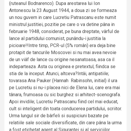
(ruteanul Bodnarenco). Dupa arestarea lui Ion
Antonescu la 23 August 1944, a doua zi se formeaza
un nou guvern in care Lucretiu Patrascanu este numit
ministrul justitiei, pozitie pe care o va detine pâna in
februarie 1948, considerat, pe buna dreptate, vârful de
lance al partidului comunist, punându-i justitia la
picioare!!Intre timp, PCR-ul (5% român) era deja bine
protapit de tancurile Moscovei si nu mai avea nevoie
de un viâf de lance cu origine nesanatoasa, asa ca il
indeparteaza. Asta cu originea e pretextul, fiindca se
stia de la inceput. Atunci, altceva?Intâi, antipatiile;
tovarasa Ana Pauker (Hannah Rabinsohn, initial) il ura
pe Lucretiu si nu-i placea nici de Elena lui, care era mai
tânara, frumoasa cu sic burghez si arhitect-scenografa.
Apoi invidile; Lucretiu Patrascanu fiind cel mai educat,
cult si inteligent din toata conducerea partidului, scriitor.
Urma lungul sir de bârfeli si suspiciuni bazate pe
relatiile sale sociale diversificate, din care pâna la urma
a fost etichetat agent al Sigurantei si al serviciilor