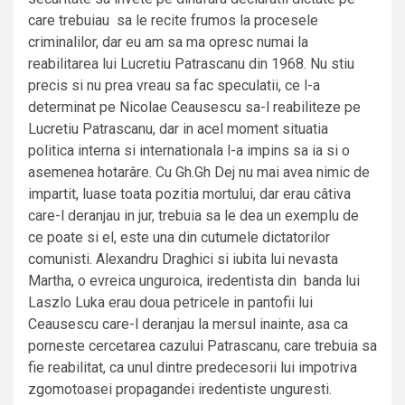
care trebuiau sa le recite frumos la procesele
criminalilor, dar eu am sa ma opresc numai la
reabilitarea lui Lucretiu Patrascanu din 1968. Nu stiu
precis si nu prea vreau sa fac speculatii, ce l-a
determinat pe Nicolae Ceausescu sa-l reabiliteze pe
Lucretiu Patrascanu, dar in acel moment situatia
politica interna si internationala l-a impins sa ia si o
asemenea hotarâre. Cu Gh.Gh Dej nu mai avea nimic de
impartit, luase toata pozitia mortului, dar erau câtiva
care-l deranjau in jur, trebuia sa le dea un exemplu de
ce poate si el, este una din cutumele dictatorilor
comunisti. Alexandru Draghici si iubita lui nevasta
Martha, o evreica unguroica, iredentista din banda lui
Laszlo Luka erau doua petricele in pantofii lui
Ceausescu care-l deranjau la mersul inainte, asa ca
porneste cercetarea cazului Patrascanu, care trebuia sa
fie reabilitat, ca unul dintre predecesorii lui impotriva
zgomotoasei propagandei iredentiste unguresti.