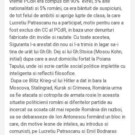
vreme PCdR era compus din 90% evrei, 5% alte
nationalitati si 5% români, ca era bântuit de suspiciuni,
de tot felul de ambitii si aprige lupte de clasa, la care
Lucretiu Patrascanu nu a participat, motiv pentru care a
fost exclus din CC al PCdR, in baza unor denunturi
fabricate din invidie si rautate. Cu toate acestea,
Siguranta l-a arestat din nou si l-a trimis in lagar sa-i
tina de urât lui Gh.Gh. Dej si lui Gh.Stoica (Moscu Kohn,
initial) dupa care a avut domiciliu fortat la Poiana
Tapului, unde isi scrie cartile social politice impletite cu
inteligenta si reflectii filosofice.
Dupa ce Blitz Krieg-ul lui Hitler a dat in bara la
Moscova, Stalingrad, Kursk si Crimeea, România urma
sa fie atacata si cotropita de armata rosie.In aceasta
situatie politicienii români ai diferitelor partide au
incercat sa scoata cât mai repede România din razboi,
sa se debaraseze de Ion Antonescu formând un bloc in
care, din motive lesne de inteles, au introdus si
comunisti, pe Lucretiu Patrascanu si Emil Bodnaras