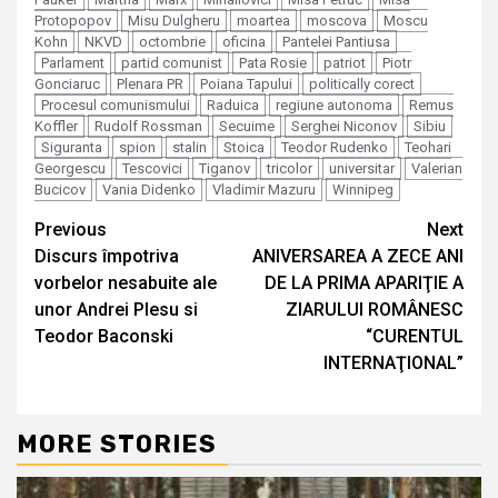
Protopopov
Misu Dulgheru
moartea
moscova
Moscu
Kohn
NKVD
octombrie
oficina
Pantelei Pantiusa
Parlament
partid comunist
Pata Rosie
patriot
Piotr
Gonciaruc
Plenara PR
Poiana Tapului
politically corect
Procesul comunismului
Raduica
regiune autonoma
Remus
Koffler
Rudolf Rossman
Secuime
Serghei Niconov
Sibiu
Siguranta
spion
stalin
Stoica
Teodor Rudenko
Teohari
Georgescu
Tescovici
Tiganov
tricolor
universitar
Valerian
Bucicov
Vania Didenko
Vladimir Mazuru
Winnipeg
Continue
Previous
Next
Discurs împotriva
ANIVERSAREA A ZECE ANI
Reading
vorbelor nesabuite ale
DE LA PRIMA APARIŢIE A
unor Andrei Plesu si
ZIARULUI ROMÂNESC
Teodor Baconski
“CURENTUL
INTERNAŢIONAL”
MORE STORIES