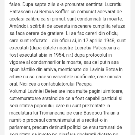
false. Dupa sapte zile s-a pronuntat sentinta: Lucretiu
Patrascanu si Remus Koffler, un comunist adevarat de
acelasi calibru ca si primul, sunt condamnati la moarte.
Amândoi, scârbiti de aceasta inscenare cumplita refuza
sa faca cerere de gratiere. Li se fac cereri din oficiu,
care sunt refuzate… din oficiu si, in 17 aprilie 1948, sunt
executati (dupa datele noastre Lucretiu Patrascanu a
fost executat abia in 1954, n.r.) dupa protocolul in
vigoare al condamnarilor la moarte, sau cel putin asa
spun hârtiile din arhiva, mentionate de Lavinia Betea.In
arhive nu se gasesc variantele neoficiale, care circula
oral. Nici cea a confabulatorului Pacepa.
Volumul Laviniei Betea are inca multe pagini uimitoare,
cutremuratoare aratând de ce a fost capabil partidul si
securitatea poporului, care nu sunt prezentate in
maculatura lui Tismaneanu, pe care Basescu Traian a
numit-o procesul comunismului si a recitat-o in
parlament, precum detinutii politici ce erau torturati de
securitate sa invete pe dinafara declaratii dictate pe