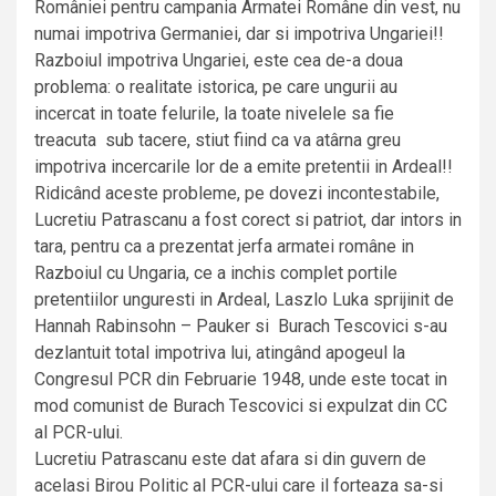
României pentru campania Armatei Române din vest, nu
numai impotriva Germaniei, dar si impotriva Ungariei!!
Razboiul impotriva Ungariei, este cea de-a doua
problema: o realitate istorica, pe care ungurii au
incercat in toate felurile, la toate nivelele sa fie
treacuta sub tacere, stiut fiind ca va atârna greu
impotriva incercarile lor de a emite pretentii in Ardeal!!
Ridicând aceste probleme, pe dovezi incontestabile,
Lucretiu Patrascanu a fost corect si patriot, dar intors in
tara, pentru ca a prezentat jerfa armatei române in
Razboiul cu Ungaria, ce a inchis complet portile
pretentiilor unguresti in Ardeal, Laszlo Luka sprijinit de
Hannah Rabinsohn – Pauker si Burach Tescovici s-au
dezlantuit total impotriva lui, atingând apogeul la
Congresul PCR din Februarie 1948, unde este tocat in
mod comunist de Burach Tescovici si expulzat din CC
al PCR-ului.
Lucretiu Patrascanu este dat afara si din guvern de
acelasi Birou Politic al PCR-ului care il forteaza sa-si