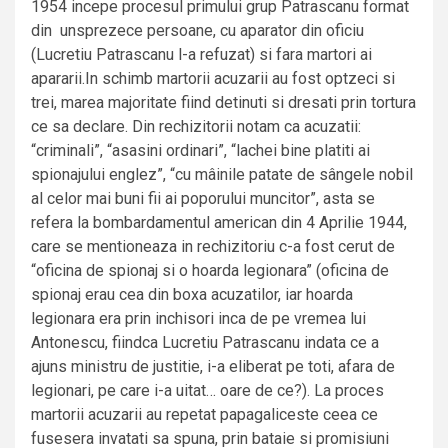
1954 incepe procesul primului grup Patrascanu format
din unsprezece persoane, cu aparator din oficiu
(Lucretiu Patrascanu l-a refuzat) si fara martori ai
apararii.In schimb martorii acuzarii au fost optzeci si
trei, marea majoritate fiind detinuti si dresati prin tortura
ce sa declare. Din rechizitorii notam ca acuzatii:
“criminali”, “asasini ordinari”, “lachei bine platiti ai
spionajului englez”, “cu mâinile patate de sângele nobil
al celor mai buni fii ai poporului muncitor”, asta se
refera la bombardamentul american din 4 Aprilie 1944,
care se mentioneaza in rechizitoriu c-a fost cerut de
“oficina de spionaj si o hoarda legionara” (oficina de
spionaj erau cea din boxa acuzatilor, iar hoarda
legionara era prin inchisori inca de pe vremea lui
Antonescu, fiindca Lucretiu Patrascanu indata ce a
ajuns ministru de justitie, i-a eliberat pe toti, afara de
legionari, pe care i-a uitat… oare de ce?). La proces
martorii acuzarii au repetat papagaliceste ceea ce
fusesera invatati sa spuna, prin bataie si promisiuni