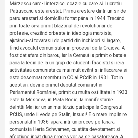
Mârzescu care-l interzice, ocazie cu care si Lucretiu
Patrascanu este arestat. Prima arestare dintr-un sir de
patru arestari si domiciliu fortat pâna in 1944. Trecând
prin toate si-a primit blazonul de revolutionar de
profesie, crezând orbeste in ideologia marxista,
ajutându-si tovarasii de partid din inchisori si lagare,
fiind avocatul comunistilor in procesul de la Craiova. A
fost dat afara din barou, iar la Cernauti a primit o bataie
pâna la lesin de la un grup de studenti fascisti.Isi reia
activitatea comunista cu mai mult avânt si inflacarare si
este desemnat membru in CC al PCdR in 1931. Tot in
acest an, devine primul deputat comunist in
Parlamentul României, primit cu multa ostilitate.In 1933
este la Moscova, in Piata Rosie, la manifestarile
deIntâi Mai iar un an mai târziu participa la Congresul
PCUS, unde il vede pe Stalin, insusi! E o mare implinire
personala!In 1936, apara intr-un proces pe tânara
comunista Herta Schwamen, cu atâta devotament si
afectiune incât dupa proces vor sa se casatoresca. A