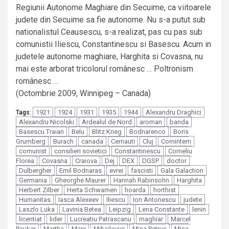
Regiunii Autonome Maghiare din Secuime, ca viitoarele
judete din Secuime sa fie autonome. Nu s-a putut sub
nationalistul Ceausescu, s-a realizat, pas cu pas sub
comunistii Iliescu, Constantinescu si Basescu. Acum in
judetele autonome maghiare, Harghita si Covasna, nu
mai este arborat tricolorul românesc … Poltronism
românesc …
(Octombrie 2009, Winnipeg – Canada)
1921
1924
1931
1935
1944
Alexandru Draghici
Tags:
Alexandru Nicolski
Ardealul de Nord
aroman
banda
Basescu Traian
Belu
Blitz Krieg
Bodnarenco
Boris
Grumberg
Burach
canada
Cernauti
Cluj
Comintern
comunist
consilieri sovietici
Constantinescu
Corneliu
Florea
Covasna
Craiova
Dej
DEX
DGSP
doctor
Dulbergher
Emil Bodnaras
evrei
fascisti
Gala Galaction
Germania
Gheorghe Maurer
Hannah Rabinsohn
Harghita
Herbert Zilber
Herta Schwamen
hoarda
horthist
Humanitas
Iasca Alexeev
Iliescu
Ion Antonescu
judete
Laszlo Luka
Lavinia Betea
Leipzig
Lena Constante
lenin
licentiat
lider
Lucreatiu Patrascanu
maghiar
Marcel
Pauker
Martha
Marx
Mihailovici
Misa Petruc
Misa