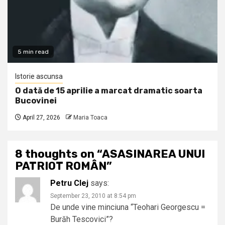
5 min read
Istorie ascunsa
O dată de 15 aprilie a marcat dramatic soarta
Bucovinei
April 27, 2026
Maria Toaca
8 thoughts on “
ASASINAREA UNUI
PATRIOT ROMÂN
”
Petru Clej
says:
September 23, 2010 at 8:54 pm
De unde vine minciuna “Teohari Georgescu =
Burăh Tescovici”?