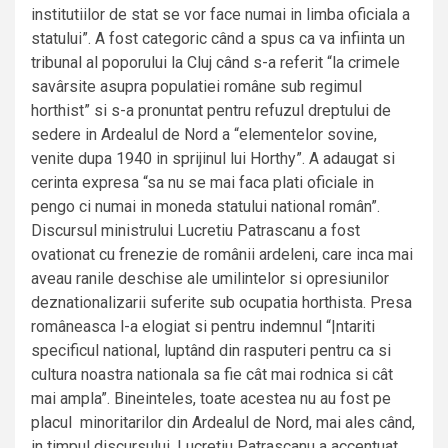
institutiilor de stat se vor face numai in limba oficiala a
statului”. A fost categoric când a spus ca va infiinta un
tribunal al poporului la Cluj când s-a referit “la crimele
savârsite asupra populatiei române sub regimul
horthist” si s-a pronuntat pentru refuzul dreptului de
sedere in Ardealul de Nord a “elementelor sovine,
venite dupa 1940 in sprijinul lui Horthy”. A adaugat si
cerinta expresa “sa nu se mai faca plati oficiale in
pengo ci numai in moneda statului national român”.
Discursul ministrului Lucretiu Patrascanu a fost
ovationat cu frenezie de românii ardeleni, care inca mai
aveau ranile deschise ale umilintelor si opresiunilor
deznationalizarii suferite sub ocupatia horthista. Presa
româneasca l-a elogiat si pentru indemnul “|ntariti
specificul national, luptând din rasputeri pentru ca si
cultura noastra nationala sa fie cât mai rodnica si cât
mai ampla”. Bineinteles, toate acestea nu au fost pe
placul minoritarilor din Ardealul de Nord, mai ales când,
in timpul discursului, Lucretiu Patrascanu a accentuat