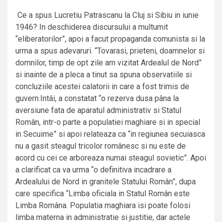
Ce a spus Lucretiu Patrascanu la Cluj si Sibiu in iunie
1946? In deschiderea discursului a multumit
“eliberatorilor”, apoi a facut propaganda comunista si la
urma a spus adevaruri. “Tovarasi, prieteni, doamnelor si
domnilor, timp de opt zile am vizitat Ardealul de Nord”
si inainte de a pleca a tinut sa spuna observatiile si
concluziile acestei calatorii in care a fost trimis de
guvern.Intâi, a constatat “o rezerva dusa pâna la
aversiune fata de aparatul administrativ si Statul
Român, intr-o parte a populatiei maghiare si in special
in Secuime” si apoi relateaza ca “in regiunea secuiasca
nu a gasit steagul tricolor românesc si nu este de
acord cu cei ce arboreaza numai steagul sovietic”. Apoi
a clarificat ca va urma “o definitiva incadrare a
Ardealului de Nord in granitele Statului Român”, dupa
care specifica “Limba oficiala in Statul Român este
Limba Româna. Populatia maghiara isi poate folosi
limba materna in administratie si justitie, dar actele