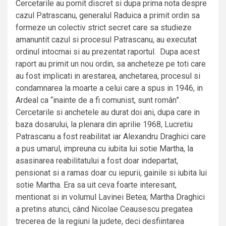
Cercetarile au pornit discret si dupa prima nota despre
cazul Patrascanu, generalul Raduica a primit ordin sa
formeze un colectiv strict secret care sa studieze
amanuntit cazul si procesul Patrascanu, au executat
ordinul intocmai si au prezentat raportul. Dupa acest
raport au primit un nou ordin, sa ancheteze pe toti care
au fost implicati in arestarea, anchetarea, procesul si
condamnarea la moarte a celui care a spus in 1946, in
Ardeal ca “inainte de a fi comunist, sunt român”.
Cercetarile si anchetele au durat doi ani, dupa care in
baza dosarului, la plenara din aprilie 1968, Lucretiu
Patrascanu a fost reabilitat iar Alexandru Draghici care
a pus umarul, impreuna cu iubita lui sotie Martha, la
asasinarea reabilitatului a fost doar indepartat,
pensionat si a ramas doar cu iepurii, gainile si iubita lui
sotie Martha. Era sa uit ceva foarte interesant,
mentionat si in volumul Lavinei Betea; Martha Draghici
a pretins atunci, când Nicolae Ceausescu pregatea
trecerea de la regiuni la judete, deci desfiintarea