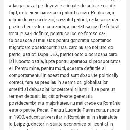
adauga, bazat pe dovezile adunate de autoare ca, de
fapt, este asasinarea unui patriot român. Pentru ca, in
ultimii douazeci de ani, cuvântul patriot, ca la comanda,
poate chiar este o comanda, a incetat sa mai fie folosit
trebuie sa-l definim, pentru cei ce se feresc sa-l
foloseasca si mai ales pentru generatia spontanee
migratoare postdecembrista, care nu are notiune de
patrie, patriot. Dupa DEX, patriot este o persoana care
isi iubeste patria, lupta pentru apararea si prosperitatea
ei. Pentru mine, pentru multi, aceasta definitie si
comportamentul in acest mod sunt absolute politically
correct, fara sa prea iau in seama ca, globalistilor
ametiti si debusolatilor cetateni ai lumii, li se pare un
termen depasit, iar, cât priveste generatia
postdecembrista, majoritatea, nu mai crede ca România
este o patrie. Pacat. Pentru Lucretiu Patrascanu, nascut
in 1900, educat universitar in România si in strainatate
la Leipzig, doctor in stiinte economice si licentiat in