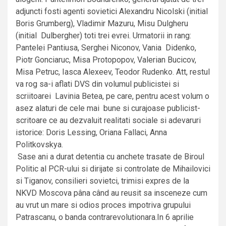
adjuncti fosti agenti sovietici Alexandru Nicolski (initial
Boris Grumberg), Vladimir Mazuru, Misu Dulgheru
(initial Dulbergher) toti trei evrei. Urmatorii in rang:
Pantelei Pantiusa, Serghei Niconov, Vania Didenko,
Piotr Gonciaruc, Misa Protopopov, Valerian Bucicov,
Misa Petruc, Iasca Alexeev, Teodor Rudenko. Att, restul
va rog sa-i aflati DVS din volumul publicistei si
scriitoarei Lavinia Betea, pe care, pentru acest volum o
asez alaturi de cele mai bune si curajoase publicist-
scritoare ce au dezvaluit realitati sociale si adevaruri
istorice: Doris Lessing, Oriana Fallaci, Anna
Politkovskya.
Sase ani a durat detentia cu anchete trasate de Biroul
Politic al PCR-ului si dirijate si controlate de Mihailovici
si Tiganov, consilieri sovietci, trimisi expres de la
NKVD Moscova pâna când au reusit sa insceneze cum
au vrut un mare si odios proces impotriva grupului
Patrascanu, o banda contrarevolutionara.In 6 aprilie