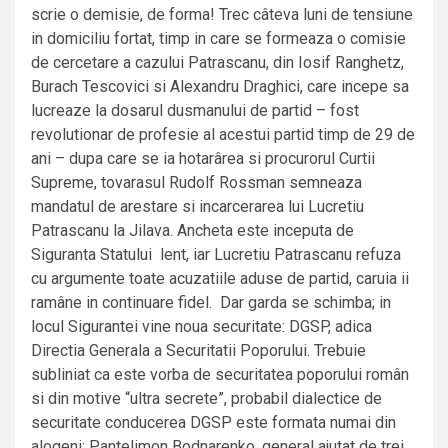
scrie o demisie, de forma! Trec câteva luni de tensiune
in domiciliu fortat, timp in care se formeaza o comisie
de cercetare a cazului Patrascanu, din Iosif Ranghetz,
Burach Tescovici si Alexandru Draghici, care incepe sa
lucreaze la dosarul dusmanului de partid – fost
revolutionar de profesie al acestui partid timp de 29 de
ani – dupa care se ia hotarârea si procurorul Curtii
Supreme, tovarasul Rudolf Rossman semneaza
mandatul de arestare si incarcerarea lui Lucretiu
Patrascanu la Jilava. Ancheta este inceputa de
Siguranta Statului lent, iar Lucretiu Patrascanu refuza
cu argumente toate acuzatiile aduse de partid, caruia ii
ramâne in continuare fidel. Dar garda se schimba; in
locul Sigurantei vine noua securitate: DGSP, adica
Directia Generala a Securitatii Poporului. Trebuie
subliniat ca este vorba de securitatea poporului român
si din motive “ultra secrete”, probabil dialectice de
securitate conducerea DGSP este formata numai din
alogeni: Pantelimon Bodnarenko, general ajutat de trei