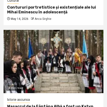
Cultural
Contururi portretistice și existențiale ale lui
Mihai Eminescu în adolescență
May 14, 2026
Anca Sirghie
4 min read
Istorie ascunsa
Masacrul de la Fântâna Albă a fost un Katyn