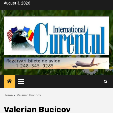
Skip
August 3, 2026
to
content
Primary
Menu
Home
Valerian Bucicov
Valerian Bucicov